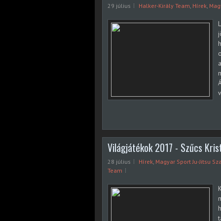
29 július
Halker-Király Team
,
Hírek
,
Magy
L
j
o
a
m
Á
v
Világjátékok 2017 - Szűcs Kris
28 július
Hírek
,
Magyar Sport Ju-Jitsu S
Team
K
m
h
t