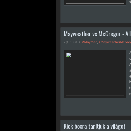
e
Mayweather vs McGregor - All 
29 július
#MayMac
,
#MayweatherMcGre
A
s
A
a
e
h
t
m
Kick-boxra tanítjuk a világot