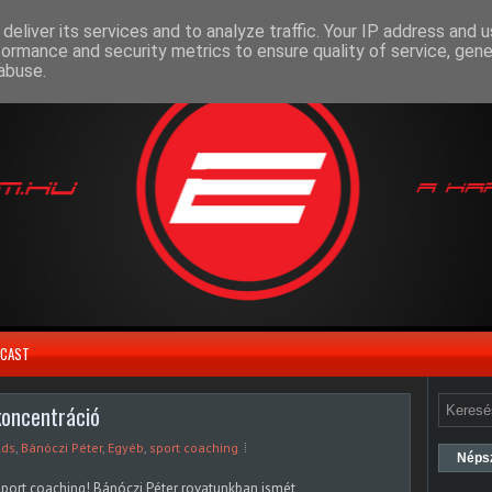
deliver its services and to analyze traffic. Your IP address and 
formance and security metrics to ensure quality of service, gen
abuse.
CAST
koncentráció
lds
,
Bánóczi Péter
,
Egyéb
,
sport coaching
Néps
port coaching! Bánóczi Péter rovatunkban ismét