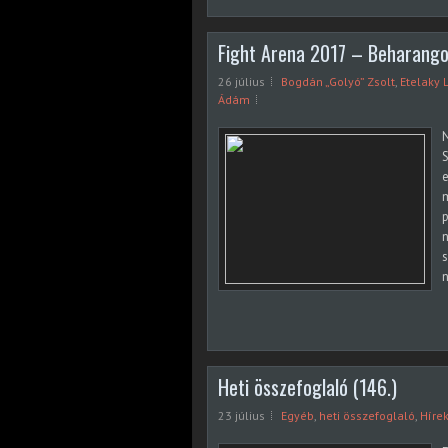
Fight Arena 2017 – Beharang
26 július
Bogdán „Golyó” Zsolt
,
Etelaky 
Ádám
e
m
p
n
s
n
Heti összefoglaló (146.)
23 július
Egyéb
,
heti összefoglaló
,
Híre