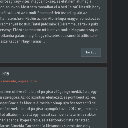
orróság vagy vizes Világbajnokság, az élet nem áll meg a
onlapunkon. Most sem maradhat el a heti "leltár". Nézzük, hogy
iről volt szó az elmúlt 7 napban! Heti összefoglaló az
ellenfelem.hu-n!Hétfőn az idei Atom-kupa magyar vonatkozású
redményeit hoztuk. Fiatal judósaink 10 éremmel zárták a paksi
ersenyt. Előző szombaton mi is ott voltunk a Magyarország vs.
ollandia gálán, melyről egy részletes beszámolót állítottunk
össze.Kedden Nagy Tamás...
Tovább
 i-re
s Almeida
,
Roger Gracie
ereken öt éve vár a brazil jiu-jitsu világa egy mérkőzésre, egy
isszavágóra. Az idő azonban elérkezett, és pont kerül az i-re.
oger Gracie és Marcus Almeida holnap újra összecsap!Ki ne
mlékeznek a brazil jiu-jitsu rajongók közül 2012-re, amikor is
lső alkalommal állt egymással szemben a tatamin az akkor
ár legenda, Roger Gracie, és a feltörekvő fiatal tehetség,
Marcus Almeida "Buchecha" a Metamoris submission only