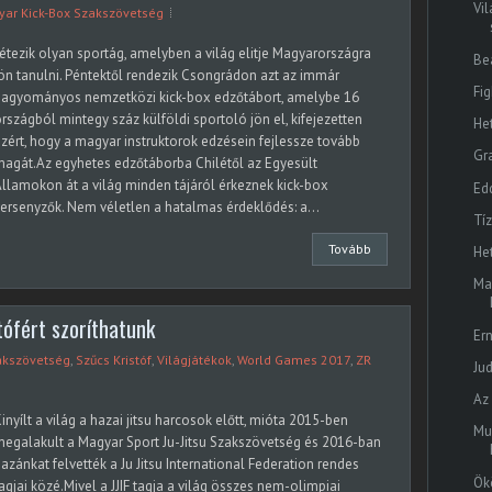
Vil
ar Kick-Box Szakszövetség
étezik olyan sportág, amelyben a világ elitje Magyarországra
Be
ön tanulni. Péntektől rendezik Csongrádon azt az immár
Fi
hagyományos nemzetközi kick-box edzőtábort, amelybe 16
rszágból mintegy száz külföldi sportoló jön el, kifejezetten
He
zért, hogy a magyar instruktorok edzésein fejlessze tovább
Gra
agát.Az egyhetes edzőtáborba Chilétől az Egyesült
llamokon át a világ minden tájáról érkeznek kick-box
Ed
ersenyzők. Nem véletlen a hatalmas érdeklődés: a...
Tí
Tovább
He
Ma
tófért szoríthatunk
Er
zakszövetség
,
Szűcs Kristóf
,
Világjátékok
,
World Games 2017
,
ZR
Ju
Az
inyílt a világ a hazai jitsu harcosok előtt, mióta 2015-ben
Mu
egalakult a Magyar Sport Ju-Jitsu Szakszövetség és 2016-ban
azánkat felvették a Ju Jitsu International Federation rendes
Ök
agjai közé.Mivel a JJIF tagja a világ összes nem-olimpiai