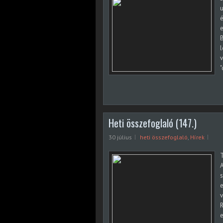
u
é
e
B
v
"
Heti összefoglaló (147.)
30 július
heti összefoglaló
,
Hírek
T
A
s
e
v
R
e