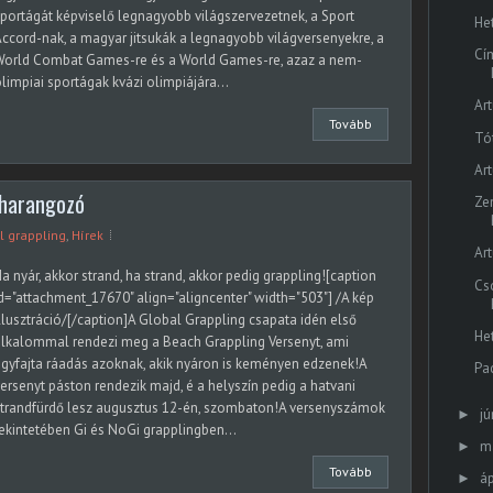
portágát képviselő legnagyobb világszervezetnek, a Sport
He
ccord-nak, a magyar jitsukák a legnagyobb világversenyekre, a
Cí
World Combat Games-re és a World Games-re, azaz a nem-
limpiai sportágak kvázi olimpiájára...
Ar
Tovább
Tó
Ar
eharangozó
Ze
l grappling
,
Hírek
Ar
a nyár, akkor strand, ha strand, akkor pedig grappling![caption
Cs
d="attachment_17670" align="aligncenter" width="503"] /A kép
llusztráció/[/caption]A Global Grappling csapata idén első
He
lkalommal rendezi meg a Beach Grappling Versenyt, ami
gyfajta ráadás azoknak, akik nyáron is keményen edzenek!A
Pa
ersenyt páston rendezik majd, é a helyszín pedig a hatvani
strandfürdő lesz augusztus 12-én, szombaton!A versenyszámok
jú
►
ekintetében Gi és NoGi grapplingben...
m
►
Tovább
áp
►