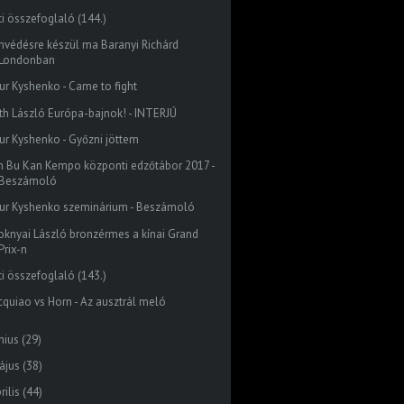
ti összefoglaló (144.)
mvédésre készül ma Baranyi Richárd
Londonban
tur Kyshenko - Came to fight
th László Európa-bajnok! - INTERJÚ
tur Kyshenko - Győzni jöttem
n Bu Kan Kempo központi edzőtábor 2017 -
Beszámoló
tur Kyshenko szeminárium - Beszámoló
oknyai László bronzérmes a kínai Grand
Prix-n
ti összefoglaló (143.)
cquiao vs Horn - Az ausztrál meló
nius
(29)
ájus
(38)
rilis
(44)