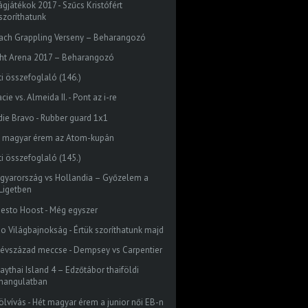
ágjátékok 2017 - Szűcs Kristófért
szoríthatunk
ach Grappling Verseny – Beharangozó
ght Arena 2017 – Beharangozó
ti összefoglaló (146.)
cie vs. Almeida II. - Pont az i-re
die Bravo - Rubber guard 1x1
z magyar érem az Atom-kupán
ti összefoglaló (145.)
gyarország vs Hollandia – Győzelem a
Ligetben
nesto Hoost - Még egyszer
do Világbajnokság - Értük szoríthatunk majd
 évszázad meccse - Dempsey vs Carpentier
aythai Island 4 – Edzőtábor thaiföldi
hangulatban
ölvívás - Hét magyar érem a junior női EB-n