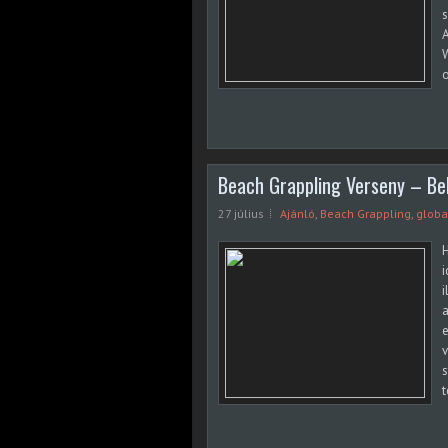
s
A
o
Beach Grappling Verseny – B
27 július
Ajánló
,
Beach Grappling
,
globa
H
i
i
a
e
v
t