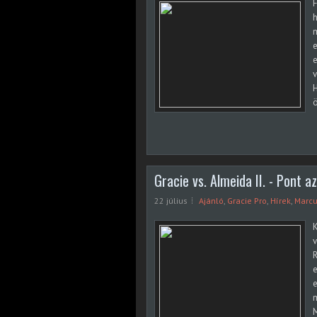
F
h
m
e
v
H
Gracie vs. Almeida II. - Pont az
22 július
Ajánló
,
Gracie Pro
,
Hírek
,
Marcu
K
v
R
e
e
m