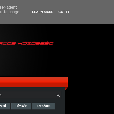
user-agent
erate usage
LEARN MORE
GOT IT
zerű
Címkék
Archívum