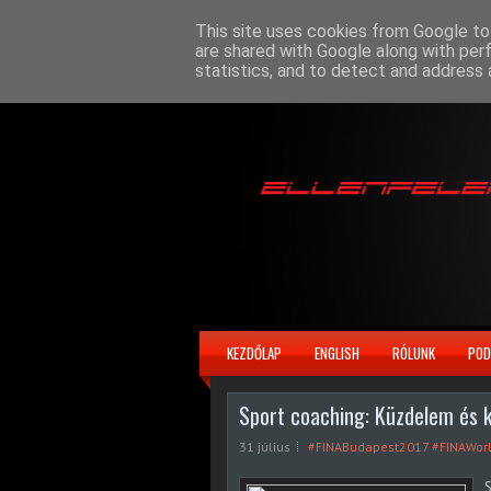
This site uses cookies from Google to 
are shared with Google along with per
statistics, and to detect and address 
KEZDŐLAP
ENGLISH
RÓLUNK
POD
Sport coaching: Küzdelem és 
31 július
#FINABudapest2017 #FINAWor
S