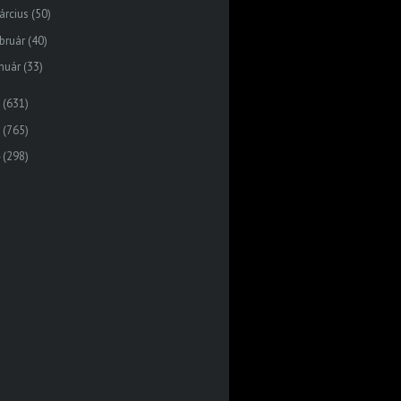
árcius
(50)
bruár
(40)
nuár
(33)
(631)
(765)
(298)