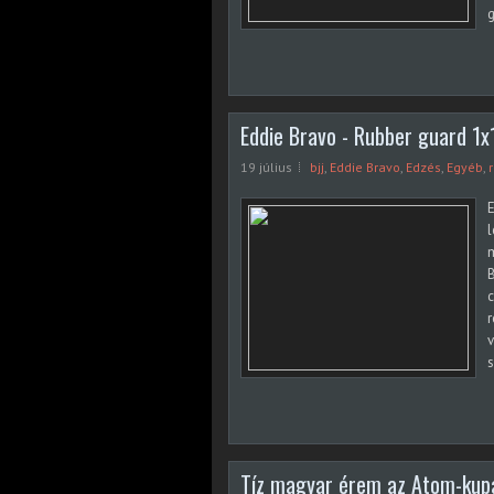
g
Eddie Bravo - Rubber guard 1x
19 július
bjj
,
Eddie Bravo
,
Edzés
,
Egyéb
,
E
l
m
B
c
r
v
Tíz magyar érem az Atom-kup