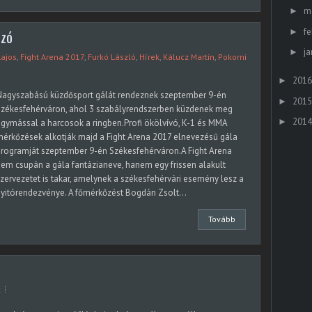
m
►
fe
►
ozó
ja
►
Lajos
,
Fight Arena 2017
,
Furkó László
,
Hírek
,
Kálucz Martin
,
Pokorni
2016
►
Nagyszabású küzdősport gálát rendeznek szeptember 9-én
2015
►
Székesfehérváron, ahol 3 szabályrendszerben küzdenek meg
2014
►
gymással a harcosok a ringben.Profi ökölvívó, K-1 és MMA
érkőzések alkotják majd a Fight Arena 2017 elnevezésű gála
rogramját szeptember 9-én Székesfehérváron.A Fight Arena
em csupán a gála fantázianeve, hanem egy frissen alakult
zervezetet is takar, amelynek a székesfehérvári esemény lesz a
yitórendezvénye. A főmérkőzést Bogdán Zsolt...
Tovább
k