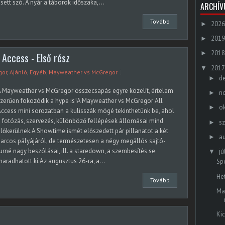
sett szó. A nyár a táborok időszaka,...
ARCHÍ
Tovább
2026
►
2019
►
2018
►
Access - Első rész
2017
▼
gor
,
Ajánló
,
Egyéb
,
Mayweather vs McGregor
d
►
 Mayweather vs McGregor összecsapás egyre közelít, értelem
n
►
zerűen fokozódik a hype is!A Mayweather vs McGregor All
o
►
ccess mini sorozatban a kulisszák mögé tekinthetünk be, ahol
 fotózás, szervezés, különböző fellépések állomásai mind
s
►
lőkerülnek.A Showtime ismét előszedett pár pillanatot a két
a
►
arcos pályájáról, de természetesen a négy megállós sajtó-
urné nagy beszólásai, ill. a staredown, a szembesítés se
jú
▼
aradhatott ki.Az augusztus 26-ra, a...
Sp
He
Tovább
Ma
Kic