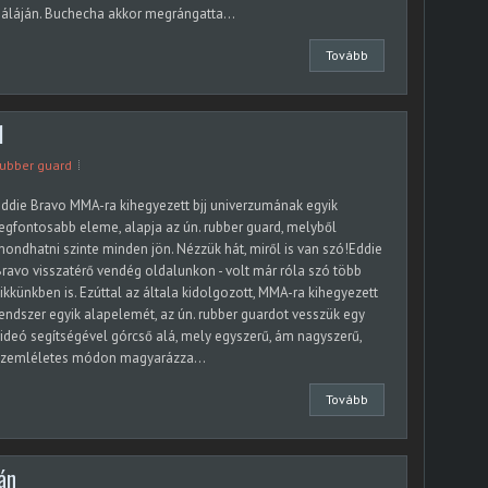
áláján. Buchecha akkor megrángatta...
Tovább
1
rubber guard
ddie Bravo MMA-ra kihegyezett bjj univerzumának egyik
egfontosabb eleme, alapja az ún. rubber guard, melyből
ondhatni szinte minden jön. Nézzük hát, miről is van szó!Eddie
ravo visszatérő vendég oldalunkon - volt már róla szó több
ikkünkben is. Ezúttal az általa kidolgozott, MMA-ra kihegyezett
endszer egyik alapelemét, az ún. rubber guardot vesszük egy
ideó segítségével górcső alá, mely egyszerű, ám nagyszerű,
szemléletes módon magyarázza...
Tovább
án