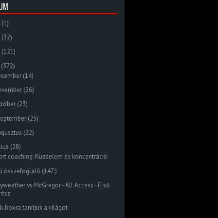
VUM
(1)
(32)
(121)
(372)
ecember
(14)
ovember
(26)
któber
(23)
zeptember
(25)
ugusztus
(22)
lius
(28)
ort coaching: Küzdelem és koncentráció
ti összefoglaló (147.)
yweather vs McGregor - All Access - Első
rész
k-boxra tanítjuk a világot