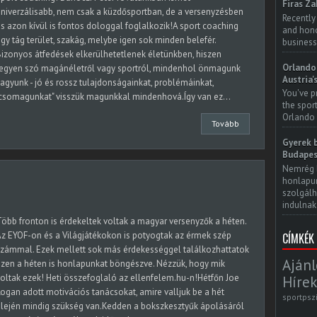
Firas Za
niverzálisabb, nem csak a küzdősportban, de a versenyzésben
Recently
s azon kívül is fontos dologgal foglalkozik!A sport coaching
and honor
gy tág terület, szakág, melybe igen sok minden belefér.
business
izonyos átfedések elkerülhetetlenek életünkben, hiszen
Orlando 
legyen szó magánéletről vagy sportról, mindenhol önmagunk
Austria'
agyunk - jó és rossz tulajdonságainkat, problémáinkat,
You've p
csomagunkat" visszük magunkkal mindenhová.Így van ez...
the spor
Orlando 
Tovább
Gyerek b
Budapes
Nemrég 
honlapun
szolgálh
indulnak.
öbb fronton is érdekeltek voltak a magyar versenyzők a héten.
z EYOF-on és a Világjátékokon is potyogtak az érmek szép
CÍMKÉK
zámmal. Ezek mellett sok más érdekességgel találkozhattatok
Ajánl
zen a héten is honlapunkat böngészve. Nézzük, hogy mik
oltak ezek! Heti összefoglaló az ellenfelem.hu-n!Hétfőn Joe
Hírek
ogan adott motivációs tanácsokat, amire valljuk be a hét
sportpsz
lején mindig szükség van.Kedden a bokszkesztyűk ápolásáról