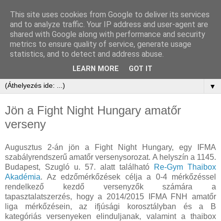
This site uses cookies from Google to deliver its services
and to analyze traffic. Your IP address and user-agent are
shared with Google along with performance and security
metrics to ensure quality of service, generate usage
statistics, and to detect and address abuse.
LEARN MORE
GOT IT
▼
Jön a Fight Night Hungary amatőr
verseny
Augusztus 2-án jön a Fight Night Hungary, egy IFMA
szabályrendszerű amatőr versenysorozat. A helyszín a 1145.
Budapest, Szugló u. 57. alatt található
Re-Gym Thaibox
Akadémia
. Az edzőmérkőzések célja a 0-4 mérkőzéssel
rendelkező kezdő versenyzők számára a
tapasztalatszerzés, hogy a 2014/2015 IFMA FNH amatőr
liga mérkőzésein, az ifjúsági korosztályban és a B
kategóriás versenyeken elinduljanak, valamint a thaibox