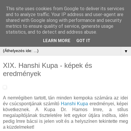
This site uses cookies from Google to deliver its services
and to analyze traffic. Your IP address and user-agent are
shared with Google along with performance and security
metrics to ensure quality of service, generate usage
statistics, and to detect and address abuse.
LEARN MORE
GOT IT
▼
XIX. Hanshi Kupa - képek és
eredmények
A nemrégiben tartott, tán minden kempoka számára az idei
év csúcspontjának számító
Hanshi Kupa
eredményei, képei
következnek. A Kupa Dr. Harnos Imre, a stílus
megalapítójának tiszteletére lett egykor útjára indítva, idén
pedig Imre bácsi is jelen volt és a helyszínen tekintette meg
a küzdelmeket!