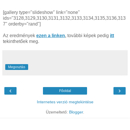
[gallery type="slideshow" link="none"
ids="3128,3129,3130,3131,3132,3133,3134,3135,3136,313
7" orderby="rand"]
Az eredmények
ezen a linken
,
további képek pedig
itt
tekinthetőek meg.
Megosztás
‹
›
Főoldal
Internetes verzió megtekintése
Üzemeltető:
Blogger
.