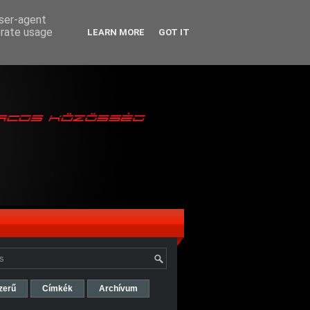
user-agent
erate usage
LEARN MORE
GOT IT
zerű
Címkék
Archívum