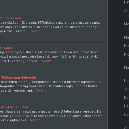
He
Az
, 2. bronzérem
gbajnokságon 42 ország, 197 birkózója állt rajthoz, a magyar csapat
Mo
szakág küzdelmeit.Az első napon Lévai Zoltán állhatott a dobogó
ap Almási Ferenc …
Tovább
Ma
Is
ai Gyula
súlyú versenyzője, Bozai Gyula szeptember 17-én bemutatkozik az
Kic
ozzá a búcsúmeccsére készülő, nagyhírű Brian Minto ellen.A 41
elem, 11 vereség) noha s…
Tovább
Ma
 - Többen már dobogón!
He
 hihetetlen, de 27 (!) kategóriában már most biztosan tapsolhatunk
ogón!Az Írország fővárosában, Dublinban zajló Junior és Kadet
Jó
g szerdai versenynapj…
Tovább
Ki
HA
- Az első nap után
os világverseny első napja magyar részről felemásra sikeredett. De
Cí
ck-box VB Dublin 2016! Kedden a hivatalos megnyitóval elkezdődött
oksz Világbajnoks…
Tovább
Am