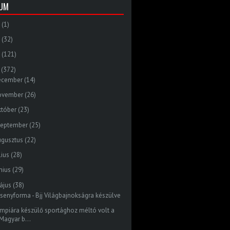
VUM
(1)
(32)
(121)
(372)
ecember
(14)
ovember
(26)
któber
(23)
zeptember
(25)
ugusztus
(22)
lius
(28)
nius
(29)
ájus
(38)
rsenyforma - Bjj Világbajnokságra készülve
impiára készülő sportághoz méltó volt a
Magyar b...