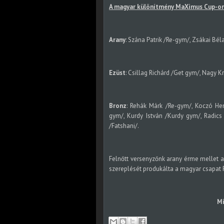
A magyar különítmény MaXimus Cup-on 
Arany
: Szána Patrik /Re-gym/, Zsákai Bél
Ezüst
: Csillag Richárd /Get gym/, Nagy 
Bronz
: Rehák Márk /Re-gym/, Koczó He
gym/, Kurdy István /Kurdy gym/, Radics 
/Fatshani/.
Felnőtt versenyzőnk arany érme mellet 
szereplését produkálta a magyar csapat 
Mi