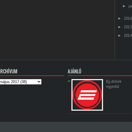
ja
►
2016
►
2015
►
2014
►
ARCHÍVUM
AJÁNLÓ
Bjj drillek
egyedül