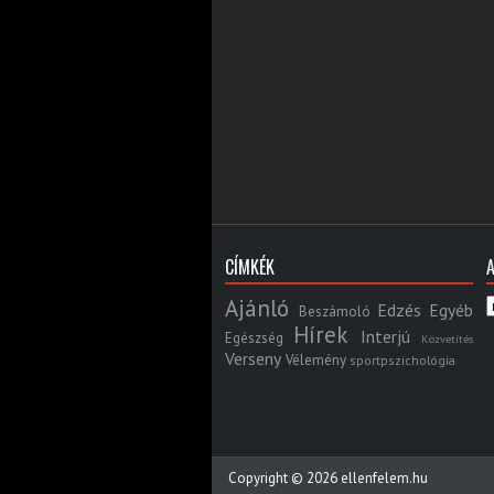
CÍMKÉK
Ajánló
Edzés
Egyéb
Beszámoló
Hírek
Interjú
Egészség
Közvetítés
Verseny
Vélemény
sportpszichológia
Copyright ©
2026
ellenfelem.hu