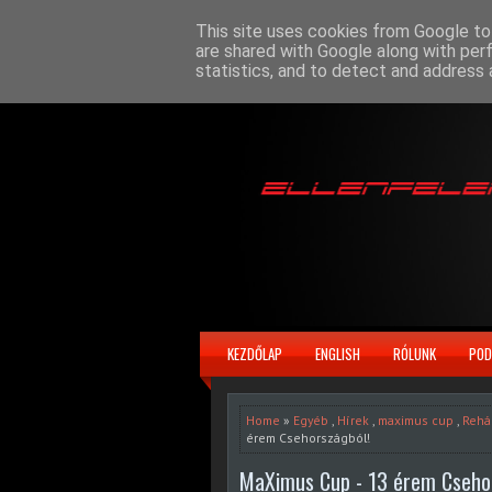
This site uses cookies from Google to 
are shared with Google along with per
statistics, and to detect and address 
KEZDŐLAP
ENGLISH
RÓLUNK
POD
Home
»
Egyéb
,
Hírek
,
maximus cup
,
Rehá
érem Csehországból!
MaXimus Cup - 13 érem Cseho