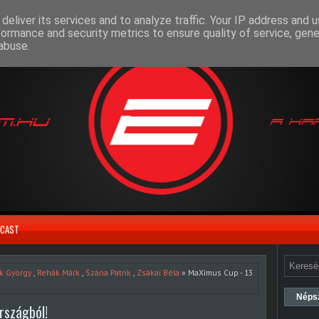
deliver its services and to analyze traffic. Your IP address and 
formance and security metrics to ensure quality of service, gen
abuse.
CAST
k György
,
Rehák Márk
,
Szána Patrik
,
Zsákai Béla
» MaXimus Cup - 13
Néps
rszágból!