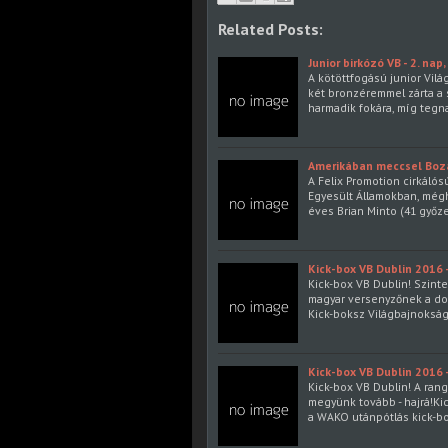
Related Posts:
Junior birkózó VB - 2. nap
A kötöttfogású junior Vilá
két bronzéremmel zárta a 
harmadik fokára, míg tegn
Amerikában meccsel Boz
A Felix Promotion cirkáló
Egyesült Államokban, mégh
éves Brian Minto (41 győz
Kick-box VB Dublin 2016
Kick-box VB Dublin! Szinte
magyar versenyzőnek a dob
Kick-boksz Világbajnoksá
Kick-box VB Dublin 2016 
Kick-box VB Dublin! A rang
megyünk tovább - hajrá!Ki
a WAKO utánpótlás kick-b