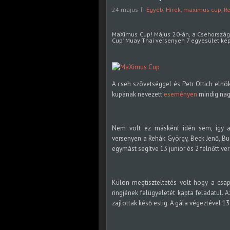
24 május
Egyéb
,
Hírek
,
maximus cup
,
R
MaXimus Cup! Május 20-án, a Csehorszá
Cup" Muay Thai versenyen 7 egyesület ké
A cseh szövetséggel és Petr Ottich elnö
kupának nevezett
eseményen
mindig nag
Nem volt ez másként idén sem, így az
versenyen a Rehák György, Beck Jenő, Bud
egymást segítve 13 junior és 2 felnőtt ve
Külön megtiszteltetés volt hogy a csa
ringjének felügyeletét kapta feladatul. 
zajlottak késő estig. A gála végeztével 