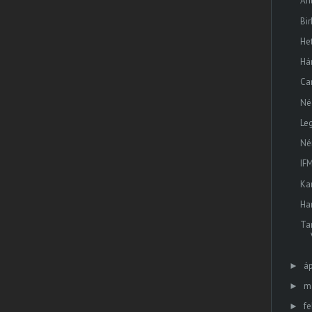
An
Bi
He
Há
Can
Né
Le
Né
IFM
Ka
Ha
Ta
áp
►
m
►
fe
►