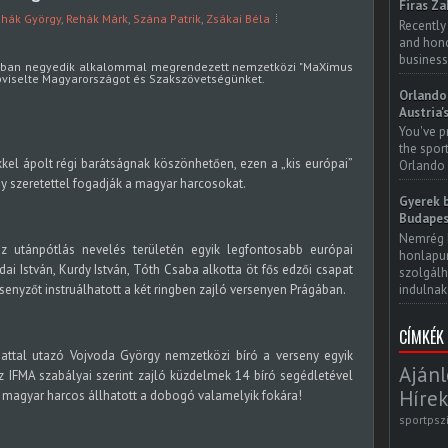
Firas Za
ehák György
,
Rehák Márk
,
Szána Patrik
,
Zsákai Béla
Recently
and honor
business
gban negyedik alkalommal megrendezett nemzetközi "MaXimus
pviselte Magyarországot és Szakszövetségünket.
Orlando 
Austria'
You've p
the spor
kkel ápolt régi barátságnak köszönhetően, ezen a „kis európai”
Orlando 
y szeretettel fogadják a magyar harcosokat.
Gyerek b
Budapes
Nemrég 
 utánpótlás nevelés területén egyik legfontosabb európai
honlapun
ai István, Kurdy István, Tóth Csaba alkotta öt fős edzői csapat
szolgálh
indulnak.
rsenyzőt instruálhatott a két ringben zajló versenyen Prágában.
CÍMKÉK
pattal utazó Vojvoda György nemzetközi bíró a verseny egyik
Ajánl
Az IFMA szabályai szerint zajló küzdelmek 14 bíró segédletével
Hírek
13 magyar harcos állhatott a dobogó valamelyik fokára!
sportpsz