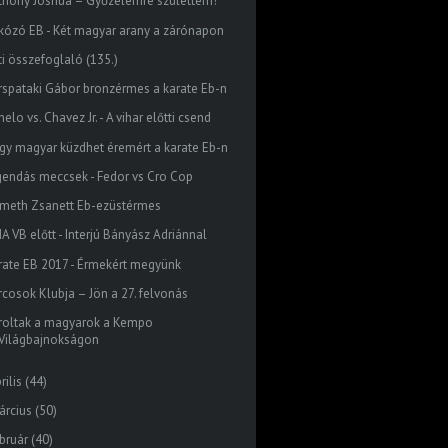
thony Joshua – Győzelemre születtem!
rkózó EB - Két magyar arany a zárónapon
ti összefoglaló (135.)
rspataki Gábor bronzérmes a karate Eb-n
elo vs. Chavez Jr. - A vihar előtti csend
gy magyar küzdhet éremért a karate Eb-n
gendás meccsek - Fedor vs Cro Cop
meth Zsanett Eb-ezüstérmes
A VB előtt - Interjú Bányász Adriánnal
rate EB 2017 - Érmekért megyünk
rcosok Klubja – Jön a 27. felvonás
roltak a magyarok a Kempo
Világbajnokságon
rilis
(44)
árcius
(50)
bruár
(40)