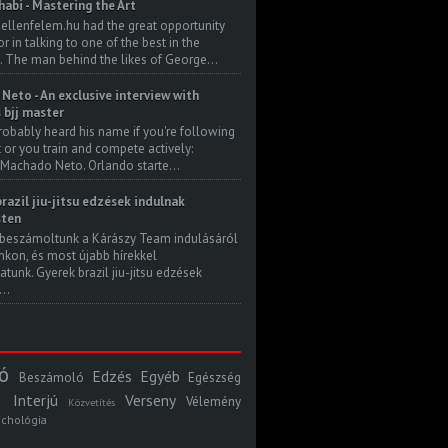
habi - Mastering the Art
 ellenfelem.hu had the great opportunity
 in talking to one of the best in the
. The man behind the likes of George...
Neto - An exclusive interview with
s bjj master
robably heard his name if you're following
t or you train and compete actively:
Machado Neto. Orlando starte...
razil jiu-jitsu edzések indulnak
ten
beszámoltunk a Kárászy Team indulásáról
kon, és most újabb hírekkel
atunk. Gyerek brazil jiu-jitsu edzések
..
ó
Edzés
Egyéb
Beszámoló
Egészség
Interjú
Verseny
Vélemény
Közvetítés
ichológia