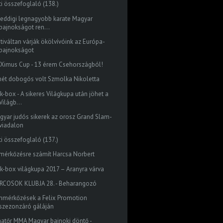
ti összefoglaló (138.)
 eddigi legnagyobb karate Magyar
bajnokságot ren...
tiváltan várják ökölvívóink az Európa-
bajnokságot
Ximus Cup - 13 érem Csehországból!
mét dobogós volt Szmolka Nikoletta
k-box - A sikeres Világkupa után jöhet a
Világb...
gyar judós sikerek az orosz Grand Slam-
viadalon
ti összefoglaló (137.)
 mérkőzésre számít Harcsa Norbert
ck-box világkupa 2017 – Aranyra várva
RCOSOK KLUBJA 28. - Beharangozó
mmérkőzések a Felix Promotion
szezonzáró gáláján
atőr MMA Magyar bajnoki döntő -