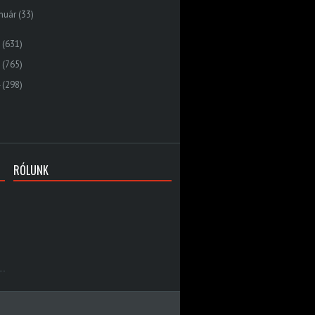
nuár
(33)
(631)
(765)
(298)
RÓLUNK