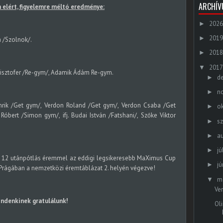
ARCHÍ
elért, figyelemre méltó eredménye:
2026
►
2019
►
a /Szolnok/.
2018
►
2017
▼
Krisztofer /Re-gym/, Adamik Ádám Re-gym.
d
►
n
►
nrik /Get gym/, Verdon Roland /Get gym/, Verdon Csaba /Get
o
►
Róbert /Simon gym/, ifj. Budai István /Fatshani/, Szőke Viktor
s
►
a
►
jú
►
a 12 utánpótlás éremmel az eddigi legsikeresebb MaXimus Cup
jú
►
Prágában a nemzetközi éremtáblázat 2. helyén végezve!
m
▼
Ve
ndenkinek gratulálunk!
Ol