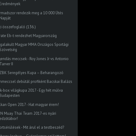
Eredmények
rmadszor rendezik meg a 10 000 Ütés
Napját
ti összefoglaló (136.)
rate Eb-t rendezhet Magyarország
galakult Magyar MMA Országos Sportági
Szövetség
gendás meccsek - Roy Jones Jr vs Antonio
Tarver II
. ZBK Seregélyes Kupa – Beharangozó
mmeccsel debütál profiként Bacskai Balázs
ck-box világkupa 2017 - Egy hét múlva
Budapesten
lkan Open 2017 - Hat magyar érem!
ON Muay Thai Team 2017-es nyári
edzőtábor!
rtsérülések - Mit árul el a testbeszéd?