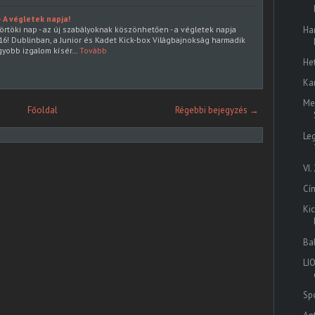
 A végletek napja!
Ha
örtöki nap - az új szabályoknak köszönhetően - a végletek napja
16! Dublinban, a Junior és Kadet Kick-box Világbajnokság harmadik
gyobb izgalom kísér…
Tovább
He
Ka
Me
Főoldal
Régebbi bejegyzés →
Le
VI
Cí
Ki
Ba
LI
Spo