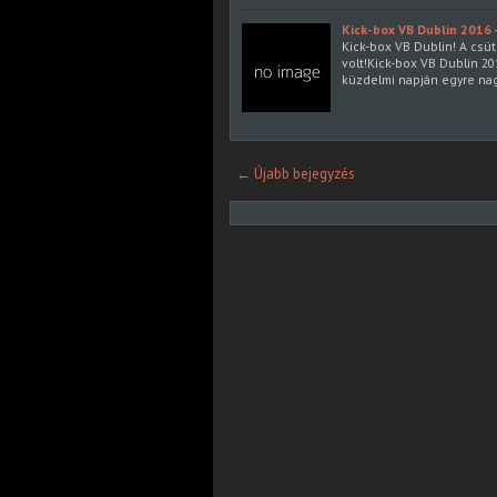
Kick-box VB Dublin 2016 -
Kick-box VB Dublin! A csüt
volt!Kick-box VB Dublin 20
küzdelmi napján egyre na
← Újabb bejegyzés