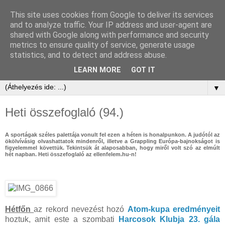
This site uses cookies from Google to deliver its services
and to analyze traffic. Your IP address and user-agent are
shared with Google along with performance and security
metrics to ensure quality of service, generate usage
statistics, and to detect and address abuse.
LEARN MORE
GOT IT
▼
Heti összefoglaló (94.)
A sportágak széles palettája vonult fel ezen a héten is honalpunkon. A judótól az
ökölvívásig olvashattatok mindenről, illetve a Grappling Európa-bajnokságot is
figyelemmel követtük. Tekintsük át alaposabban, hogy miről volt szó az elmúlt
hét napban. Heti összefoglaló az ellenfelem.hu-n!
Hétfőn
az rekord nevezést hozó
Atom-kupa eredményeit
hoztuk, amit este a szombati
Harcosok Klubja 23. gála