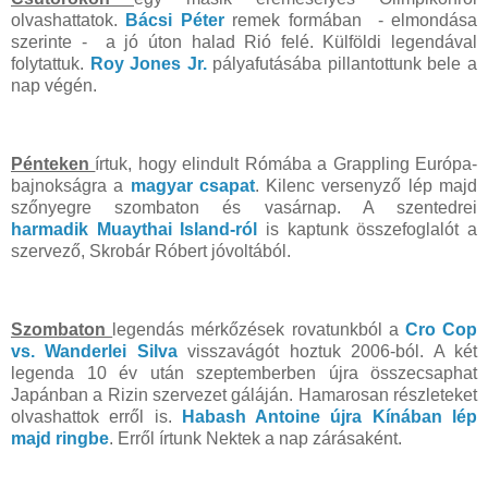
olvashattatok.
Bácsi Péter
remek formában - elmondása
szerinte - a jó úton halad Rió felé. Külföldi legendával
folytattuk.
Roy Jones Jr.
pályafutásába pillantottunk bele a
nap végén.
Pénteken
írtuk, hogy elindult Rómába a Grappling Európa-
bajnokságra a
magyar csapat
. Kilenc versenyző lép majd
szőnyegre szombaton és vasárnap. A szentedrei
harmadik Muaythai Island-ról
is kaptunk összefoglalót a
szervező, Skrobár Róbert jóvoltából.
Szombaton
legendás mérkőzések rovatunkból a
Cro Cop
vs. Wanderlei Silva
visszavágót hoztuk 2006-ból. A két
legenda 10 év után szeptemberben újra összecsaphat
Japánban a Rizin szervezet gáláján. Hamarosan részleteket
olvashattok erről is.
Habash Antoine újra Kínában lép
majd ringbe
. Erről írtunk Nektek a nap zárásaként.