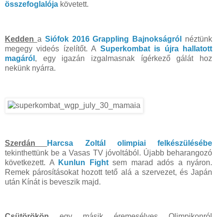
összefoglalója
követett.
Kedden
a
Siófok 2016 Grappling Bajnokságról
néztünk
megegy videós ízelítőt. A
Superkombat is újra hallatott
magáról
, egy igazán izgalmasnak ígérkező gálát hoz
nekünk nyárra.
Szerdán
Harcsa Zoltál olimpiai felkészülésébe
tekinthettünk be a Vasas TV jóvoltából. Újabb beharangozó
következett. A
Kunlun Fight
sem marad adós a nyáron.
Remek párosításokat hozott tető alá a szervezet, és Japán
után Kínát is beveszik majd.
Csütörökön
egy másik éremesélyes Olimpikonról