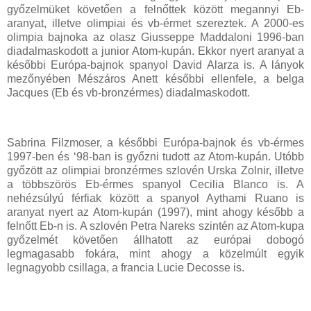
győzelmüket követően a felnőttek között megannyi Eb-
aranyat, illetve olimpiai és vb-érmet szereztek. A 2000-es
olimpia bajnoka az olasz Giusseppe Maddaloni 1996-ban
diadalmaskodott a junior Atom-kupán. Ekkor nyert aranyat a
későbbi Európa-bajnok spanyol David Alarza is. A lányok
mezőnyében Mészáros Anett későbbi ellenfele, a belga
Jacques (Eb és vb-bronzérmes) diadalmaskodott.
Sabrina Filzmoser, a későbbi Európa-bajnok és vb-érmes
1997-ben és ‘98-ban is győzni tudott az Atom-kupán. Utóbb
győzött az olimpiai bronzérmes szlovén Urska Zolnir, illetve
a többszörös Eb-érmes spanyol Cecilia Blanco is. A
nehézsúlyú férfiak között a spanyol Aythami Ruano is
aranyat nyert az Atom-kupán (1997), mint ahogy később a
felnőtt Eb-n is. A szlovén Petra Nareks szintén az Atom-kupa
győzelmét követően állhatott az európai dobogó
legmagasabb fokára, mint ahogy a közelmúlt egyik
legnagyobb csillaga, a francia Lucie Decosse is.