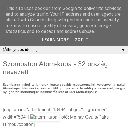
This site uses cookies from Google to deliver its services
and to analyze traffic. Your IP address and user-agent are
shared with Google along with performance and security
metrics to ensure quality of service, generate usage
statistics, and to detect and address abuse.
LEARN MORE
GOT IT
▼
Szombaton Atom-kupa - 32 ország
nevezett
Szombaton rajtol a juniorok legrangosabb magyarországi versenye, a paksi
Atom-kupa. Harminckét ország 510 judósa adta le eddig a nevezését, vagyis
nyugodtan mondhatjuk, bombaerős lesz az idei Atom-kupa is!
[caption id="attachment_13494" align="aligncenter"
width="504"]
fotó: Molnár Gyula/Paksi
Hírnök[/caption]