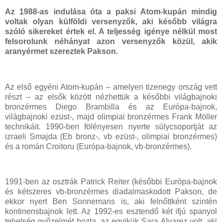
Az 1988-as indulása óta a paksi Atom-kupán mindig
voltak olyan külföldi versenyzők, aki később világra
szóló sikereket értek el. A teljesség igénye nélkül most
felsorolunk néhányat azon versenyzők közül, akik
aranyérmet szereztek Pakson.
Az első egyéni Atom-kupán – amelyen tizenegy ország vett
részt – az elsők között nézhettük a későbbi világbajnoki
bronzérmes Diego Brambilla és az Európa-bajnok,
világbajnoki ezüst-, majd olimpiai bronzérmes Frank Möller
technikáit. 1990-ben fölényesen nyerte súlycsoportját az
izraeli Smajda (Eb bronz-, vb ezüst-, olimpiai bronzérmes)
és a román Croitoru (Európa-bajnok, vb-bronzérmes).
1991-ben az osztrák Patrick Reiter (későbbi Európa-bajnok
és kétszeres vb-bronzérmes diadalmaskodott Pakson, de
ekkor nyert Ben Sonnemans is, aki felnőttként szintén
kontinensbajnok lett. Az 1992-es esztendő két ifjú spanyol
tehetség győzelmét hozta, az egyikük Sara Alvarez volt, aki