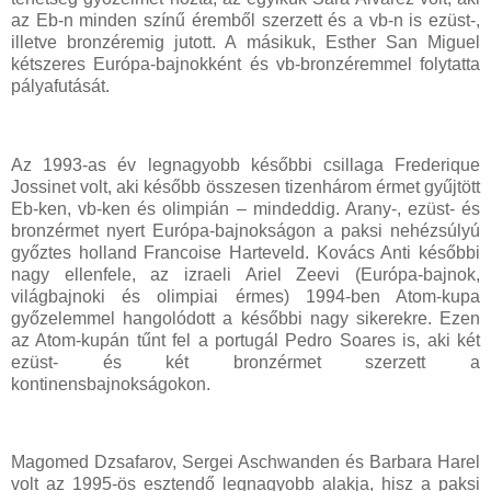
az Eb-n minden színű éremből szerzett és a vb-n is ezüst-,
illetve bronzéremig jutott. A másikuk, Esther San Miguel
kétszeres Európa-bajnokként és vb-bronzéremmel folytatta
pályafutását.
Az 1993-as év legnagyobb későbbi csillaga Frederique
Jossinet volt, aki később összesen tizenhárom érmet gyűjtött
Eb-ken, vb-ken és olimpián – mindeddig. Arany-, ezüst- és
bronzérmet nyert Európa-bajnokságon a paksi nehézsúlyú
győztes holland Francoise Harteveld. Kovács Anti későbbi
nagy ellenfele, az izraeli Ariel Zeevi (Európa-bajnok,
világbajnoki és olimpiai érmes) 1994-ben Atom-kupa
győzelemmel hangolódott a későbbi nagy sikerekre. Ezen
az Atom-kupán tűnt fel a portugál Pedro Soares is, aki két
ezüst- és két bronzérmet szerzett a
kontinensbajnokságokon.
Magomed Dzsafarov, Sergei Aschwanden és Barbara Harel
volt az 1995-ös esztendő legnagyobb alakja, hisz a paksi