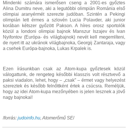
Mindenki számára ismerősen cseng a 2001-es győztes
Alina Dumitru neve, aki a legutóbbi olimpián Románia első
olimpiai aranyérmét szerezte judóban. Szintén a Pekingi
olimpián lett érmes a szlovén Lucia Polavder, aki junior
korában kétszer győzött Pakson. A híres orosz sportolók
közül a londoni olimpiai bajnok Manszur Iszajev és Ivan
Nyifontov (Európa- és világbajnok) nevét kell megemlíteni,
de nyert itt az ukránok világbajnoka, Georgij Zantaraja, vagy
a csehek Európa-bajnoka, Lukas Krpalek is.
Ezen írásunkban csak az Atom-kupa győztesek közül
válogattunk, de rengeteg későbbi klasszis volt résztvevő a
paksi viadalon, lehet, hogy – „csak” – érmet vagy helyezést
szereztek és később felnőttként értek a csúcsra. Reméljük,
hogy az idei Atom-kupa mezőnyében is jelen lesznek a jövő
nagy bajnokai!
/
forrás:
judoinfo.hu
, Atomerőmű SE
/