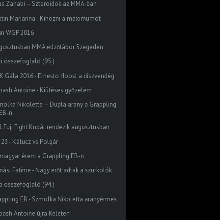
ras Zahabi – Szteroidok az MMA-ban
stin Marianna - Kihozni a maximumot
zin WGP 2016
gusztusban MMA edzőtábor Szegeden
ti összefoglaló (95.)
K Gála 2016 - Ernesto Hoost a díszvendég
bash Antoine - Kiütéses győzelem
molka Nikoletta – Dupla arany a Grappling
EB-n
II. Fuji Fight Kupát rendezik augusztusban
 23 - Kálucz vs Polgár
 magyar érem a Grappling EB-n
nási Fatime - Nagy erőt adtak a szurkolók
ti összefoglaló (94.)
appling EB - Szmolka Nikoletta aranyérmes
bash Antoine újra Keleten!