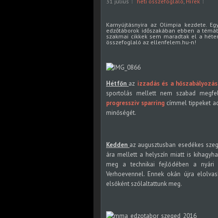
31 július
heti összefoglaló
,
Hírek
Karnyújtásnyira az Olimpia kezdete. Egy
edzőtáborok időszakában ebben a témában
szakmai cikkek sem maradtak el a héten.
összefoglaló az ellenfelem.hu-n!
Hétfőn
az
izzadás és a hőszabályozás
sportolás mellett nem szabad megfel
progresszív sparring
címmel tippeket a
minőségét.
Kedden
az augusztusban esedékes sze
ára mellett a helyszín miatt is kihagyh
meg a technikai fejlődében a nyári
Verhoevennel. Ennek okán újra elolva
elsőként szólaltattunk meg.