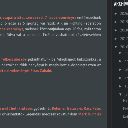
ARCHÍ
2026
►
cs csapata által szervezett 7 napos eseményre
emlékezettünk
2019
►
, 6 edző és 5 sportág vár rátok. A Rizin Fighting Federation
ega-eseményt
, melynek központjúában egy 16 fős, nyílt torna
2018
►
ei Silva-val a soraiban. Erről olvashattatok részletesebben
2017
►
2016
▼
d
►
 felkészülésébe
pillanthattunk be. Világbajnok birkózónkkal a
n
►
t időszakban több nagyágyú is megbukott a doppingteszten az
o
►
ta el véleményét Firas Zahabi
.
s
►
a
►
jú
▼
He
 múlt heti kiütéses
győzelmét.
Kelemen Balázs és Rácz Félix
Feh
 is olvashattatok. Legendás meccsek rovatunkban
Mark Hunt és
Ke
.