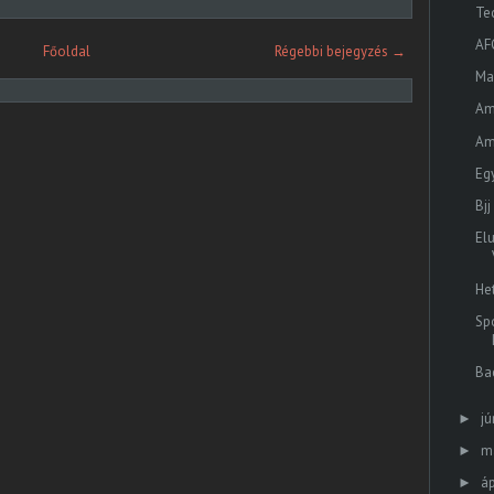
Tec
AF
Főoldal
Régebbi bejegyzés →
Ma
Am
Am
Eg
Bjj
El
He
Sp
Ba
jú
►
m
►
áp
►