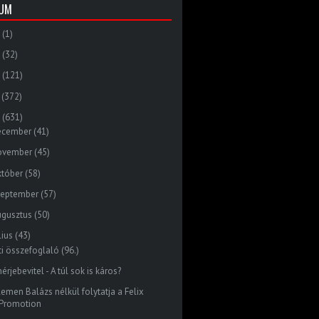
VUM
(1)
(32)
(121)
(372)
(631)
ecember
(41)
ovember
(45)
któber
(58)
zeptember
(57)
ugusztus
(50)
lius
(43)
ti összefoglaló (96.)
érjebevitel - A túl sok is káros?
lemen Balázs nélkül folytatja a Felix
Promotion