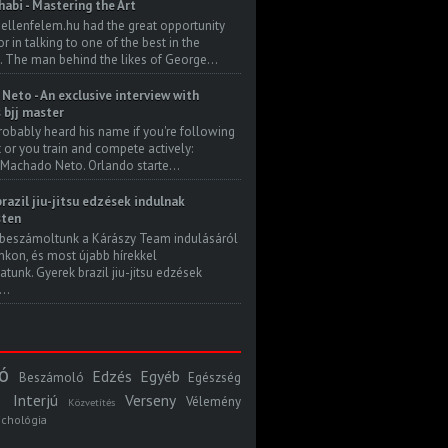
habi - Mastering the Art
 ellenfelem.hu had the great opportunity
 in talking to one of the best in the
. The man behind the likes of George...
Neto - An exclusive interview with
s bjj master
robably heard his name if you're following
t or you train and compete actively:
Machado Neto. Orlando starte...
razil jiu-jitsu edzések indulnak
ten
beszámoltunk a Kárászy Team indulásáról
kon, és most újabb hírekkel
atunk. Gyerek brazil jiu-jitsu edzések
..
ó
Edzés
Egyéb
Beszámoló
Egészség
Interjú
Verseny
Vélemény
Közvetítés
ichológia