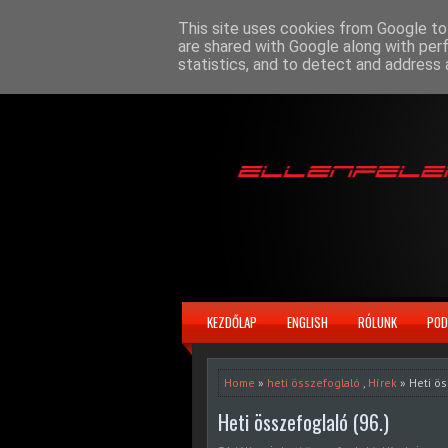
This site uses cookies from Google to 
are shared with Google along with per
statistics, and to detect and address 
KEZDŐLAP
ENGLISH
RÓLUNK
POD
Home
»
heti összefoglaló
,
Hírek
» Heti ös
Heti összefoglaló (96.)