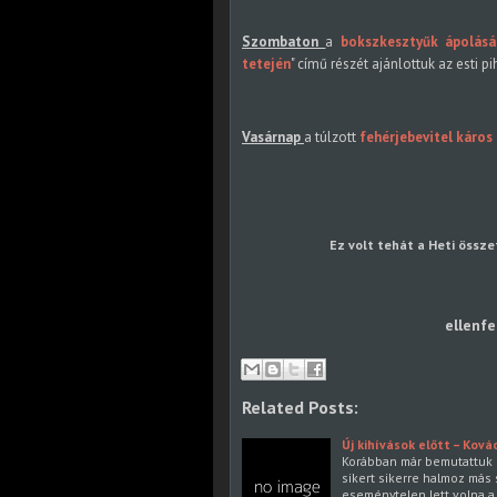
Szombaton
a
bokszkesztyűk ápolásá
tetején
" című részét ajánlottuk az esti p
Vasárnap
a túlzott
fehérjebevitel káros
Ez volt tehát a Heti össze
ellenfe
Related Posts:
Új kihívások előtt – Ková
Korábban már bemutattuk N
sikert sikerre halmoz más
eseménytelen lett volna a