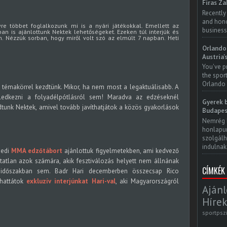
Firas Za
Recently
and honor
re többet foglalkozunk mi is a nyári játékokkal. Emellett az
business
 is ajánlottunk Nektek lehetőségeket. Ezeken túl interjúk és
 Nézzük sorban, hogy miről volt szó az elmúlt 7 napban. Heti
Orlando 
Austria'
You've p
the spor
Orlando 
témakörrel kezdtünk. Mikor, ha nem most a legaktuálisabb. A
edkezni a folyadélpótlásról sem! Maradva az edzéseknél
Gyerek b
dtunk Nektek, amivel tovább javíthatjátok a közös gyakorlások
Budapes
Nemrég 
honlapun
szolgálh
indulnak.
gedi
MMA edzőtábort
ajánlottuk figyelmetekben, ami kedvező
atatlan azok számára, akik fesztiválozás helyett nem állnának
CÍMKÉK
 időszakban sem. Badr Hari decemberben összecsap Rico
shattátok
exkluzív interjúnkat Hari-val
, aki Magyarországról
Ajánl
Hírek
sportpsz