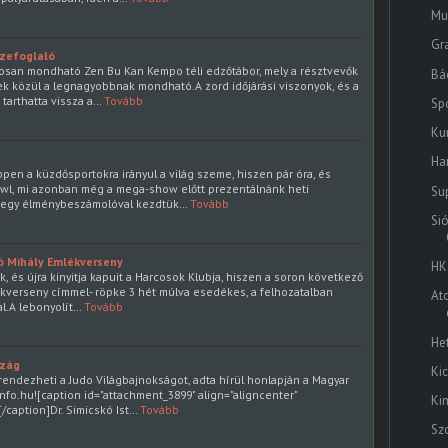
Mu
Gr
szefoglaló
osan mondható Zen Bu Kan Kempo téli edzőtábor, mely a résztvevők
Bác
ek közül a legnagyobbnak mondható.A zord időjárási viszonyok, és a
tarthatta vissza a…
Tovább
Sp
Ku
Ha
en a küzdősportokra irányul a világ szeme, hiszen pár óra, és
owl, mi azonban még a mega-show előtt prezentálnánk heti
Su
t egy élménybeszámolóval kezdtük…
Tovább
Si
tó Mihály Emlékverseny
HK
, és újra kinyitja kapuit a Harcosok Klubja, hiszen a soron következő
mlékverseny címmel- röpke 3 hét múlva esedékes, a felhozatalban
At
l.A lebonyolít…
Tovább
He
szág
Ki
rendezheti a Judo Világbajnokságot, adta hírül honlapján a Magyar
nfo.hu![caption id="attachment_3899" align="aligncenter"
Ki
[/caption]Dr. Simicskó Ist…
Tovább
Sz