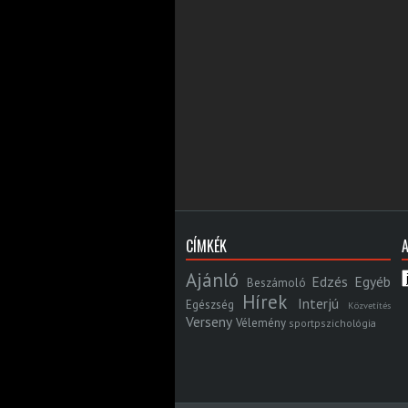
CÍMKÉK
Ajánló
Edzés
Egyéb
Beszámoló
Hírek
Interjú
Egészség
Közvetítés
Verseny
Vélemény
sportpszichológia