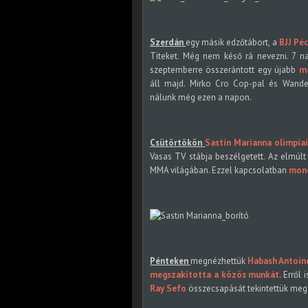
Szerdán
egy másik edzőtábort, a
BJJ Pé
Titeket. Még nem késő rá nevezni. 7 nap
szeptemberre összerántott egy újabb
m
áll majd. Mirko Cro Cop-pal és Wanderl
nálunk még ezen a napon.
Csütörtökön
Sastin Marianna olimpiai
Vasas TV stábja beszélgetett. Az elmúl
MMA világában. Ezzel kapcsolatban
mond
Pénteken
megnézhettük
Habash Antoine
megszakította a közös munkát
. Erről
Ray Sefo
összecsapását tekintettük meg