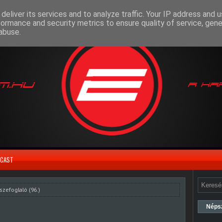
deliver its services and to analyze traffic. Your IP address and 
formance and security metrics to ensure quality of service, gen
abuse.
CAST
szefoglaló (96.)
Néps