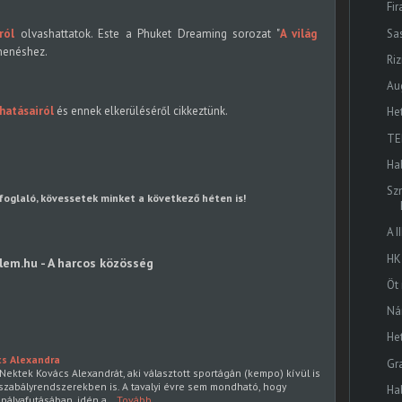
Fi
Sa
ról
olvashattatok. Este a Phuket Dreaming sorozat "
A világ
ihenéshez.
Ri
Au
 hatásairól
és ennek elkerüléséről cikkeztünk.
He
TE
Ha
Sz
foglaló, kövessetek minket a következő héten is!
A I
HK
lem.hu - A harcos közösség
Öt
Ná
He
cs Alexandra
Gr
ektek Kovács Alexandrát, aki választott sportágán (kempo) kívül is
 szabályrendszerekben is. A tavalyi évre sem mondható, hogy
Ha
 pályafutásában, idén a…
Tovább