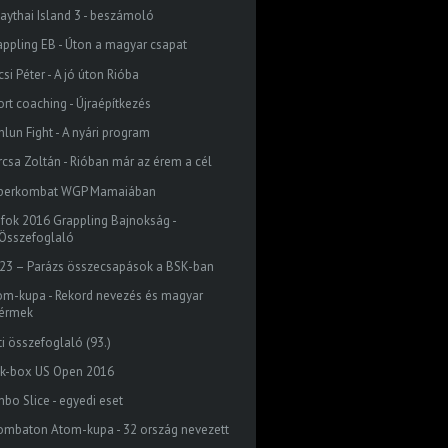
aythai Island 3 - beszámoló
appling EB - Úton a magyar csapat
si Péter - A jó úton Rióba
ort coaching - Újraépítkezés
nlun Fight - A nyári program
rcsa Zoltán - Rióban már az érem a cél
perkombat WGP Mamaiában
ófok 2016 Grappling Bajnokság -
Összefoglaló
23 – Parázs összecsapások a BSK-ban
om-kupa - Rekord nevezés és magyar
érmek
ti összefoglaló (93.)
ck-box US Open 2016
mbo Slice - egyedi eset
ombaton Atom-kupa - 32 ország nevezett