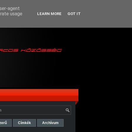
user-agent
erate usage
LEARN MORE
GOT IT
zerű
Címkék
Archívum