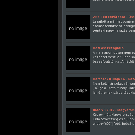
ZBK Téli Edzőtábor – Ös
Lezajlott a már hagyomány
számát tekintve az eddigi
pénteki nagy havazás sem 
Heti összefoglaló
A mai napon ugyan nem épp
kezdetét veszi a Super B
összefoglalónkat.A hétfő
Harcosok Klubja 16 - Ka
Nem kell már sokat várnunk
, 16. gála - Kató Mihály E
ismét remek párosításokka
Judo VB 2017 - Magyaror
Két év múlt Magyarország 
Judo Szövetség és a judoi
width="600"] fotó: judo.hu