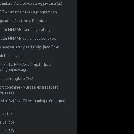
hnikák - Az állóképesség javítása (2.)
C 3 – Ismerős nevek a programban
gyarországra jön a Bellator?
atőr MMA VB - kemény nyitány
atőr MMA VB és nemzetközi expo
y magyar arany az ifjúsági judo Eb-n
 drillek egyedül
utazott a HMMAF válogatottja a
Világbajnokságra
ti összefoglaló (92.)
ort coaching - Muszasi és a szépség
keresése
cskai Balázs - 20 év munkája térült meg
nius
(57)
ájus
(53)
rilis
(57)