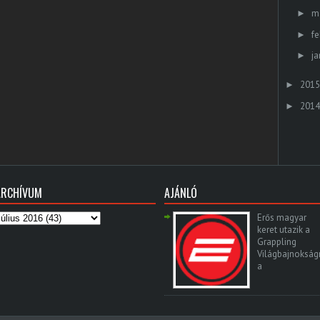
m
►
fe
►
ja
►
2015
►
2014
►
ARCHÍVUM
AJÁNLÓ
Erős magyar
keret utazik a
Grappling
Világbajnokság
a