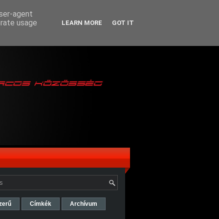
user-agent
erate usage
LEARN MORE
GOT IT
zerű
Címkék
Archívum