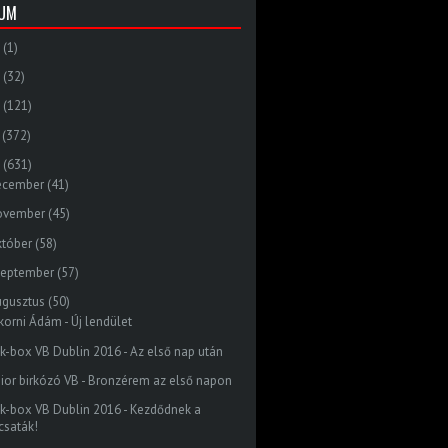
VUM
(1)
(32)
(121)
(372)
(631)
ecember
(41)
ovember
(45)
któber
(58)
zeptember
(57)
ugusztus
(50)
korni Ádám - Új lendület
ck-box VB Dublin 2016 - Az első nap után
nior birkózó VB - Bronzérem az első napon
ck-box VB Dublin 2016 - Kezdődnek a
csaták!