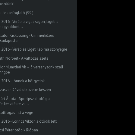
kezdünk!
ti összefoglaló (99.)
 2016 - Veréb a vigaszágon, Ligeti a
negyeddönt...
llator Kickboxing - Címmérkőzés
Budapesten
o 2016 - Veréb és Ligeti lép ma szőnyegre
éth Norbert - A változás szele
nior Muaythai Vb – 3 versenyzőnk száll
ringbe
o 2016 - Jönnek a hölgyeink
szaszer Dávid ütközetre készen
nárt Ágota - Sportpszichológiai
felkészítésre va...
öttfogás - itt a vége
 2016 - Lőrincz Viktor is ötödik lett
csi Péter ötödik Rióban