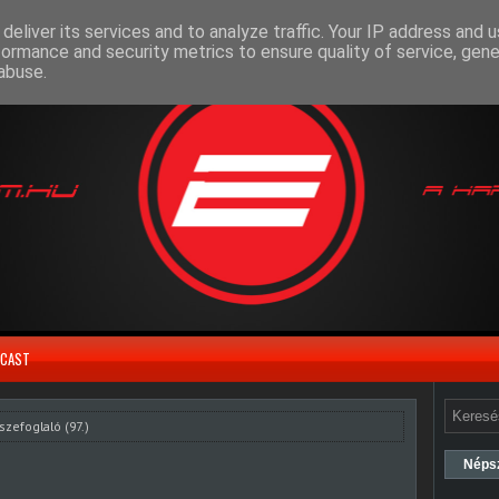
deliver its services and to analyze traffic. Your IP address and 
formance and security metrics to ensure quality of service, gen
abuse.
CAST
szefoglaló (97.)
Néps