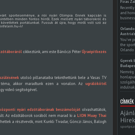
Firas Za
Recently
and honor
árt sporteseménye, a riói nyári Olimpia. Ennek kapcsán is
business
ntében minden fontos hírről. Ezek mellett nyári táborokról és
 követtétek portálunkat. Fussuk át újra, hogy miről volt szó az
lenfelem.hu-n!
Orlando 
Austria'
You've p
the spor
Orlando 
dzőtáboráról
cikkeztünk, ami este Bánóczi Péter
Újraépítkezés
Gyerek b
Budapes
Nemrég 
honlapun
észülésének
utolsó pillanataiba tekinthettünk bele a Vasas TV
szolgálh
a téma, akkor maradtunk ezen a vonalon. Az
ugrálókötél
indulnak.
gy videó segítségével.
CÍMKÉK
özponti nyári edzőtáborának beszámolóját
olvashattátok,
Ajánl
rült. Az edzőtáborok sorából nem marad ki a
LION Muay Thai
Hírek
ettek a résztvevők, mint Kunkli Tivadar, Gönczi János, Balogh
sportpsz