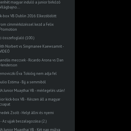
zenhét magyar induló a junior birkózó
Világbajno...
ck-box VB Dublin 2016: Elkezdődött
rom címmérkőzéssel kezd a Felix
Promotion
ti összefoglaló (100.)
éth Norbert vs Singmanee Kaewsamrit -
VIDEÓ
gendás meccsek - Ricardo Arona vs Dan
Henderson
ernoviczki Éva Tokióig nem adja fel
aulio Estima - Bjj a semmiből
MA Junior Muaythai VB - mérlegelés után!
nior kick-box VB - Készen áll a magyar
csapat
edek Zsolt - Helyt állni és nyerni
 - Az ujjak beszalagozása (2.)
MA Junior Muaythai VB - Két nap múlva