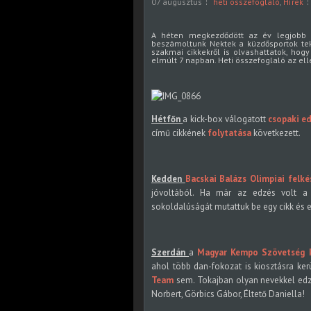
07 augusztus
heti összefoglaló
,
Hírek
A héten megkezdődött az év legjobb v
beszámoltunk Nektek a küzdősportok teki
szakmai cikkekről is olvashattatok, hogy
elmúlt 7 napban. Heti összefoglaló az el
Hétfőn
a kick-box válogatott
csopaki e
című cikkének
folytatása
következett.
Kedden
Bacskai Balázs Olimpiai felk
jóvoltából. Ha már az edzés volt 
sokoldalúságát mutattuk be egy cikk és e
Szerdán
a
Magyar Kempo Szövetség k
ahol több dan-fokozat is kiosztásra ke
Team
sem. Tokajban olyan nevekkel edzh
Norbert, Görbics Gábor, Éltető Daniella!