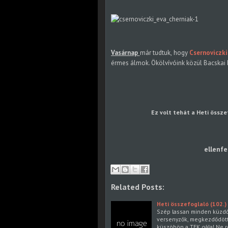
Vasárnap
már tudtuk, hogy
Csernoviczki
érmes álmok. Ökölvívóink közül Bacskai 
Ez volt tehát a Heti össze
ellenfe
Related Posts:
Heti összefoglaló (102.)
Szép lassan minden küzdős
versenyzők, megkezdődött a
küszöbön a TEK gála! Ne r