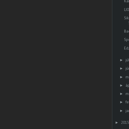
Kar
LI
Si
Ba
Spo
Ed
jú
►
jú
►
m
►
áp
►
m
►
fe
►
ja
►
2015
►