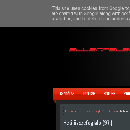
This site uses cookies from Google to 
are shared with Google along with per
statistics, and to detect and address 
KEZDŐLAP
ENGLISH
RÓLUNK
POD
Home
»
heti összefoglaló
,
Hírek
» Heti ös
Heti összefoglaló (97.)