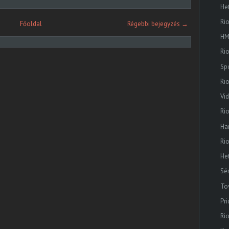
He
Ri
Főoldal
Régebbi bejegyzés →
HM
Rio
Sp
Ri
Vi
Ri
Ha
Ri
He
Sé
To
Pr
Ri