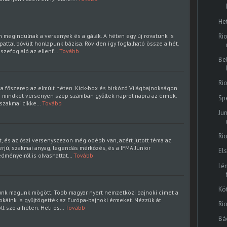
He
megindulnak a versenyek és a gálák. A héten egy új rovatunk is
Rio
attal bővült honlapunk bázisa. Röviden így foglalható össze a hét.
szefoglaló az ellenf…
Tovább
Be
Ri
t a főszerep az elmúlt héten. Kick-box és birkózó Világbajnokságon
 és mindkét versenyen szép számban gyűltek napról napra az érmek.
Sp
a szakmai cikke…
Tovább
Ju
Ri
t, és az őszi versenyszezon még odébb van, azért jutott téma az
nterjú, szakmai anyag, legendás mérkőzés, és a IFMA Junior
El
dményeiről is olvashattat…
Tovább
Lé
Köt
nk magunk mögött. Több magyar nyert nemzetközi bajnoki címet a
udokáink is gyűjtögették az Európa-bajnoki érmeket. Nézzük át
Rio
olt szó a héten. Heti ös…
Tovább
Bá