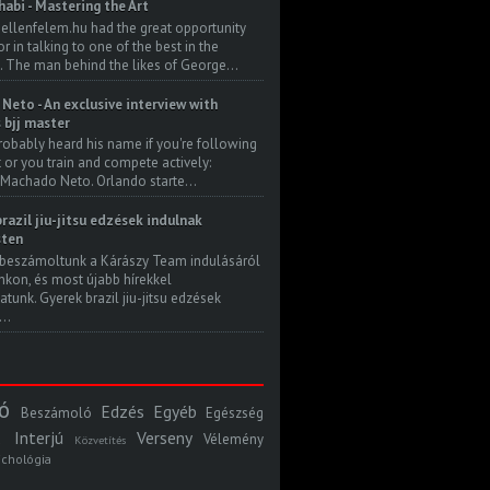
habi - Mastering the Art
 ellenfelem.hu had the great opportunity
 in talking to one of the best in the
. The man behind the likes of George...
Neto - An exclusive interview with
s bjj master
robably heard his name if you're following
t or you train and compete actively:
Machado Neto. Orlando starte...
razil jiu-jitsu edzések indulnak
ten
beszámoltunk a Kárászy Team indulásáról
kon, és most újabb hírekkel
atunk. Gyerek brazil jiu-jitsu edzések
..
ó
Edzés
Egyéb
Beszámoló
Egészség
Interjú
Verseny
Vélemény
Közvetítés
ichológia