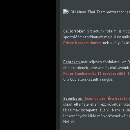
Csütörtökön
hírt adtunk róla mi is, ho
sportolóért szoríthatunk majd 4 év múlv
Prince Naseem Hamed
-nek a pályafutásá
Pénteken
már teljesen fordulattal az 
ellen kezdenek judósaink és ökölvívóink
Fedor Emelianenko 11 évvel ezelőtti f
Cro Cop ellen készült a ringbe.
Szombaton
Csernoviczki Éva kezdte 
ukrán ellenfele ellen, ezt követően a
fájdalmak közepette állt ki. Nem is si
legkeményebb MMA mérkőzésének válas
Nektek.