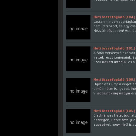
Heti összefoglaló (104.)
Lassan minden sportágban 
bemutatkozott, és egy csap
Nézzük bővebben! Heti ös
Heti összefoglaló (101.)
A fiatal versenyzőinké vol
vettek részt juniorjaink,
Ezek mellett interjúk, és 
Heti összefoglaló (100.)
Ugyan az Olimpia véget ér
elmúlt hétre is. Így volt i
Világbajnokság magyar ere
Heti összefoglaló (103.)
Eredményes hetet tudhatu
hétvégén, illetve fiatal j
egyesével, hogy miről is v