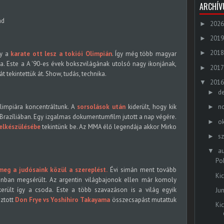
ARCHÍ
2026
►
2019
►
2018
►
gy a
karate ott lesz a tokiói Olimpián
. Így még több magyar
a. Este a A '90-es évek bokszvilágának utolsó nagy ikonjának,
2017
►
t tekintettük át. Show, tudás, technika.
2016
▼
d
►
Olimpiára koncentráltunk. A
sorsolások után
kiderült, hogy kik
n
►
 Brazíliában. Egy izgalmas dokumentumfilm jutott a nap végére.
o
►
elkészülésébe
tekintünk be. Az MMA élő legendája akkor Mirko
s
►
a
▼
Po
meg a judósaink közül a szereplést.
Évi simán ment tovább
Ki
zonban megsérült. Az argentin világbajonok ellen már komoly
került így a csoda. Este a több szavazáson is a világ egyik
Ju
ztott
Don Frye vs Yoshihiro Takayama
összecsapást mutattuk
Ki