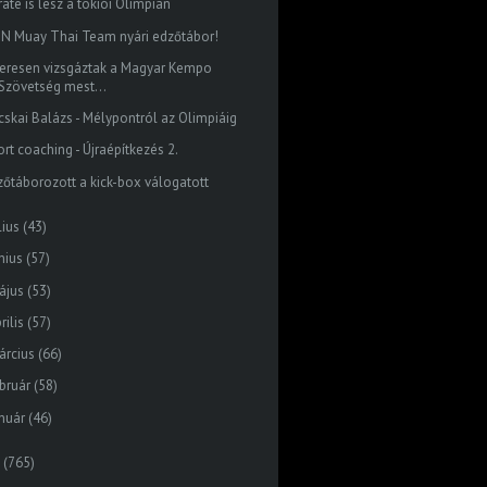
ate is lesz a tokiói Olimpián
ON Muay Thai Team nyári edzőtábor!
keresen vizsgáztak a Magyar Kempo
Szövetség mest...
cskai Balázs - Mélypontról az Olimpiáig
rt coaching - Újraépítkezés 2.
zőtáborozott a kick-box válogatott
lius
(43)
nius
(57)
ájus
(53)
rilis
(57)
árcius
(66)
bruár
(58)
nuár
(46)
(765)