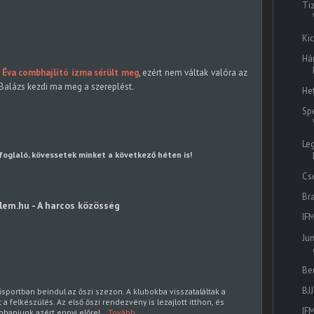
Ti
Ki
Há
 Éva combhajlító izma sérült meg
, ezért nem váltak valóra az
Balázs kezdi ma meg a szereplést.
He
Sp
Le
foglaló, kövessetek minket a következő héten is!
Cs
Br
lem.hu - A harcos közösség
IF
Ju
Ben
BJJ
portban beindul az őszi szezon. A klubokba visszataláltak a
 felkészülés. Az első őszi rendezvény is lezajlott itthon, és
IF
ohanjunk azért ennyi előre!…
Tovább