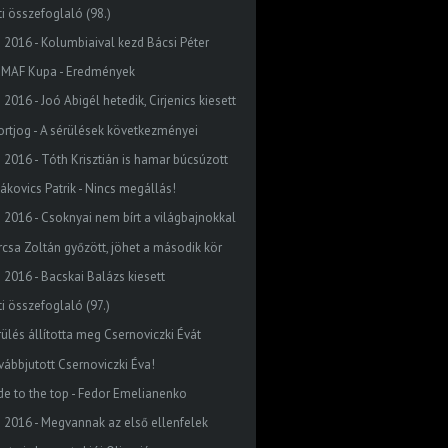
ti összefoglaló (98.)
o 2016 - Kolumbiaival kezd Bácsi Péter
MAF Kupa - Eredmények
 2016 - Joó Abigél hetedik, Cirjenics kiesett
ortjog - A sérülések következményei
o 2016 - Tóth Krisztián is hamar búcsúzott
dákovics Patrik - Nincs megállás!
o 2016 - Csoknyai nem bírt a világbajnokkal
rcsa Zoltán győzött, jöhet a második kör
o 2016 - Bacskai Balázs kiesett
ti összefoglaló (97.)
rülés állította meg Csernoviczki Évát
vábbjutott Csernoviczki Éva!
ide to the top - Fedor Emelianenko
o 2016 - Megvannak az első ellenfelek