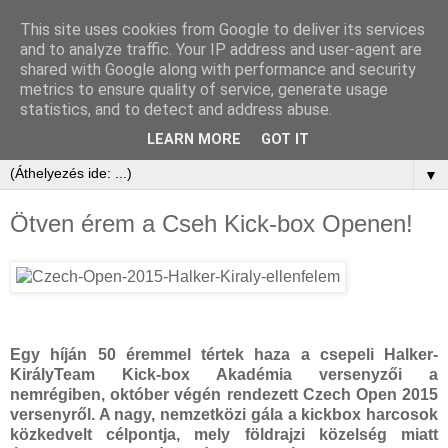
This site uses cookies from Google to deliver its services
and to analyze traffic. Your IP address and user-agent are
shared with Google along with performance and security
metrics to ensure quality of service, generate usage
statistics, and to detect and address abuse.
LEARN MORE
GOT IT
▼
Ötven érem a Cseh Kick-box Openen!
Egy híján 50 éremmel tértek haza a csepeli Halker-
KirályTeam Kick-box Akadémia versenyzői a
nemrégiben, október végén rendezett Czech Open 2015
versenyről. A nagy, nemzetközi gála a kickbox harcosok
közkedvelt célpontja, mely földrajzi közelség miatt