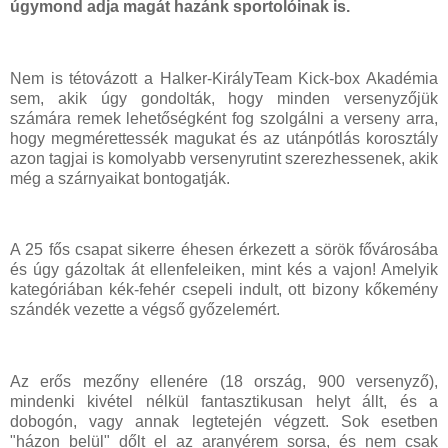
úgymond adja magát hazánk sportolóinak is.
Nem is tétovázott a Halker-KirályTeam Kick-box Akadémia
sem, akik úgy gondolták, hogy minden versenyzőjük
számára remek lehetőségként fog szolgálni a verseny arra,
hogy megmérettessék magukat és az utánpótlás korosztály
azon tagjai is komolyabb versenyrutint szerezhessenek, akik
még a szárnyaikat bontogatják.
A 25 fős csapat sikerre éhesen érkezett a sörök fővárosába
és úgy gázoltak át ellenfeleiken, mint kés a vajon! Amelyik
kategóriában kék-fehér csepeli indult, ott bizony kőkemény
szándék vezette a végső győzelemért.
Az erős mezőny ellenére (18 ország, 900 versenyző),
mindenki kivétel nélkül fantasztikusan helyt állt, és a
dobogón, vagy annak legtetején végzett. Sok esetben
"házon belül" dőlt el az aranyérem sorsa, és nem csak