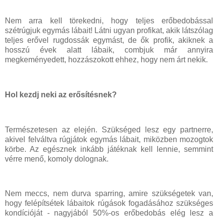
Nem arra kell törekedni, hogy teljes erőbedobással
szétrúgjuk egymás lábait! Látni ugyan profikat, akik látszólag
teljes erővel rugdossák egymást, de ők profik, akiknek a
hosszú évek alatt lábaik, combjuk már annyira
megkeményedett, hozzászokott ehhez, hogy nem árt nekik.
Hol kezdj neki az erősítésnek?
Természetesen az elején. Szükséged lesz egy partnerre,
akivel felváltva rúgjátok egymás lábait, miközben mozogtok
körbe. Az egésznek inkább játéknak kell lennie, semmint
vérre menő, komoly dolognak.
Nem meccs, nem durva sparring, amire szükségetek van,
hogy felépítsétek lábaitok rúgások fogadásához szükséges
kondícióját - nagyjából 50%-os erőbedobás elég lesz a