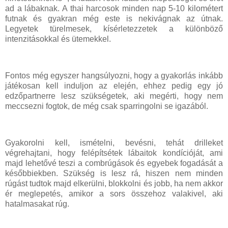
ad a lábaknak. A thai harcosok minden nap 5-10 kilométert
futnak és gyakran még este is nekivágnak az útnak.
Legyetek türelmesek, kísérletezzetek a különböző
intenzitásokkal és ütemekkel.
Fontos még egyszer hangsúlyozni, hogy a gyakorlás inkább
játékosan kell induljon az elején, ehhez pedig egy jó
edzőpartnerre lesz szükségetek, aki megérti, hogy nem
meccsezni fogtok, de még csak sparringolni se igazából.
Gyakorolni kell, ismételni, bevésni, tehát drilleket
végrehajtani, hogy felépítsétek lábaitok kondícióját, ami
majd lehetővé teszi a combrúgások és egyebek fogadását a
későbbiekben. Szükség is lesz rá, hiszen nem minden
rúgást tudtok majd elkerülni, blokkolni és jobb, ha nem akkor
ér meglepetés, amikor a sors összehoz valakivel, aki
hatalmasakat rúg.