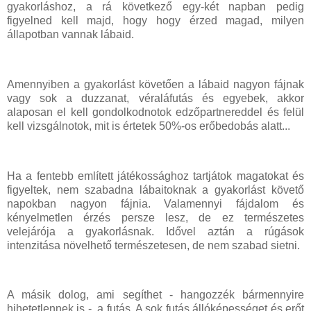
gyakorláshoz, a rá következő egy-két napban pedig
figyelned kell majd, hogy hogy érzed magad, milyen
állapotban vannak lábaid.
Amennyiben a gyakorlást követően a lábaid nagyon fájnak
vagy sok a duzzanat, véraláfutás és egyebek, akkor
alaposan el kell gondolkodnotok edzőpartnereddel és felül
kell vizsgálnotok, mit is értetek 50%-os erőbedobás alatt...
Ha a fentebb említett játékossághoz tartjátok magatokat és
figyeltek, nem szabadna lábaitoknak a gyakorlást követő
napokban nagyon fájnia. Valamennyi fájdalom és
kényelmetlen érzés persze lesz, de ez természetes
velejárója a gyakorlásnak. Idővel aztán a rúgások
intenzitása növelhető természetesen, de nem szabad sietni.
A másik dolog, ami segíthet - hangozzék bármennyire
hihetetlennek is -, a futás. A sok futás állóképességet és erőt