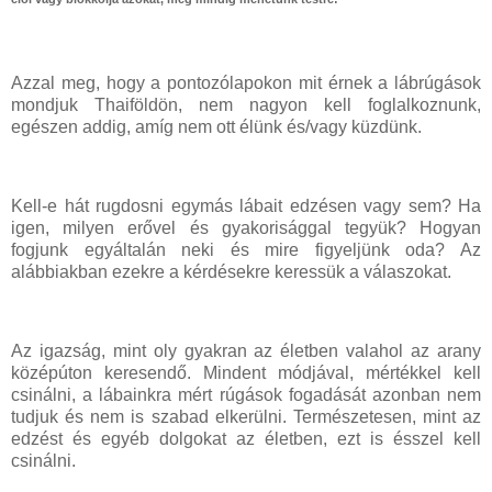
Azzal meg, hogy a pontozólapokon mit érnek a lábrúgások
mondjuk Thaiföldön, nem nagyon kell foglalkoznunk,
egészen addig, amíg nem ott élünk és/vagy küzdünk.
Kell-e hát rugdosni egymás lábait edzésen vagy sem? Ha
igen, milyen erővel és gyakorisággal tegyük? Hogyan
fogjunk egyáltalán neki és mire figyeljünk oda? Az
alábbiakban ezekre a kérdésekre keressük a válaszokat.
Az igazság, mint oly gyakran az életben valahol az arany
középúton keresendő. Mindent módjával, mértékkel kell
csinálni, a lábainkra mért rúgások fogadását azonban nem
tudjuk és nem is szabad elkerülni. Természetesen, mint az
edzést és egyéb dolgokat az életben, ezt is ésszel kell
csinálni.