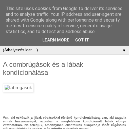
This site uses cookies from Google to deliver its services
and to analyze traffic. Your IP address and user-agent are
shared with Google along with performance and security
metrics to ensure quality of service, generate usage
statistics, and to detect and address abuse.
LEARN MORE
GOT IT
▼
A combrúgások és a lábak
kondícionálása
Van, aki esküszik a lábak rúgásokkal történő kondicionálására, van, aki tagadja
ennek hasznosságát, azonban a megfelelően kondicionált lábak előnye
vitathatatlan. Ne feledjük, amennyiben ellenfelünk elkapkodja lábát rúgásaink
elől vagy blokkolja azokat, még mindig mehetünk testre!