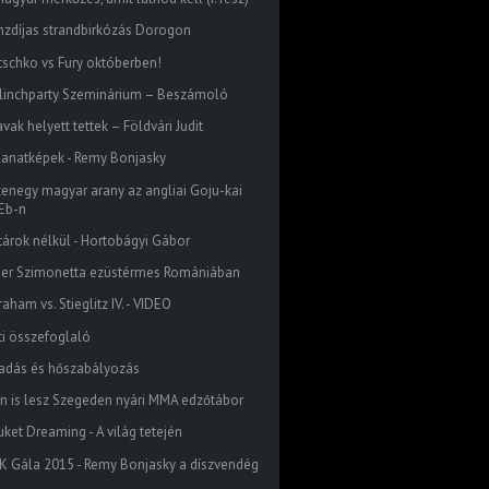
nzdíjas strandbirkózás Dorogon
itschko vs Fury októberben!
 Clinchparty Szeminárium – Beszámoló
vak helyett tettek – Földvári Judit
llanatképek - Remy Bonjasky
zenegy magyar arany az angliai Goju-kai
Eb-n
tárok nélkül - Hortobágyi Gábor
ger Szimonetta ezüstérmes Romániában
aham vs. Stieglitz IV. - VIDEO
ti összefoglaló
zadás és hőszabályozás
én is lesz Szegeden nyári MMA edzőtábor
uket Dreaming - A világ tetején
K Gála 2015 - Remy Bonjasky a díszvendég