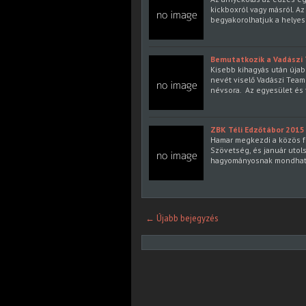
kickboxról vagy másról. A
begyakorolhatjuk a helye
Bemutatkozik a Vadászi
Kisebb kihagyás után újab
nevét viselő Vadászi Team
névsora. Az egyesület és 
ZBK Téli Edzőtábor 2015
Hamar megkezdi a közös f
Szövetség, és január utol
hagyományosnak mondható 
← Újabb bejegyzés