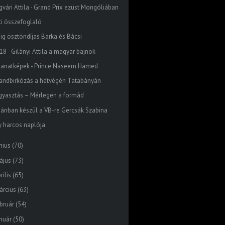
gvári Attila - Grand Prix ezüst Mongóliában
ti összefoglaló
óig ösztöndíjas Barka és Bácsi
18 - Gilányi Attila a magyar bajnok
llanatképek - Prince Naseem Hamed
randbirkózás a hétvégén Tatabányán
gyasztás – Mérlegen a formád
pánban készül a VB-re Gercsák Szabina
y harcos naplója
nius
(70)
ájus
(73)
rilis
(65)
árcius
(63)
bruár
(54)
nuár
(50)