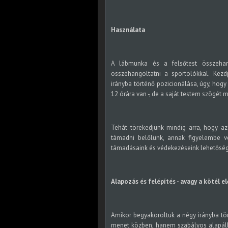
Használata
A lábmunka és a felsőtest összehang
összehangoltatni a sportolókkal. Kezd
irányba történő pozicionálása, úgy, hog
12 órára van -, de a saját testem szögét 
Tehát törekedjünk mindig arra, hogy az 
támadni belőlünk, annak figyelembe vé
támadásaink és védekezéseink lehetőség
Alapozás és felépítés - avagy a kötél el
Amikor begyakoroltuk a négy irányba tör
menet közben, hanem szabályos alapáll