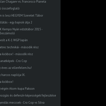
slan Chagaev vs. Francesco Pianeta
ti összefoglaló
én is lesz HEGYEM Szeretet Tábor
látás - egy bajnok útja 2
K Kempo Nyári edzőtábor 2015 -
Beszámoló
 volt a K-1 WGP Japán
etrec technikái - második rész
 a kickbox! - második rész
llanatképek - Cro Cop
y éves az ellenfelem.hu!
y harcos naplója IX.
 a kickbox!
tvégén Atom-kupa Pakson
mozgás és defenzív képességek fejlesztése
gendás meccsek - Cro Cop vs Silva