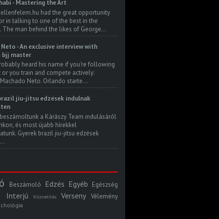
habi - Mastering the Art
 ellenfelem.hu had the great opportunity
 in talking to one of the best in the
. The man behind the likes of George...
Neto - An exclusive interview with
s bjj master
robably heard his name if you're following
t or you train and compete actively:
Machado Neto. Orlando starte...
razil jiu-jitsu edzések indulnak
ten
beszámoltunk a Kárászy Team indulásáról
kon, és most újabb hírekkel
atunk. Gyerek brazil jiu-jitsu edzések
..
ó
Edzés
Egyéb
Beszámoló
Egészség
Interjú
Verseny
Vélemény
Közvetítés
ichológia