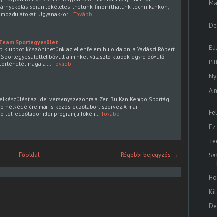
Ma
z árnyékolás során tökéletesíthetünk, finomíthatunk technikánkon,
s mozdulatokat. Ugyanakkor…
Tovább
De
 Team Sportegyesület
Ed
b klubbot köszönthetünk az ellenfelem.hu oldalon, a Vadászi Róbert
 Sportegyesülettel bővült a minket választó klubok egyre bővülő
Pi
történetét maga a …
Tovább
Ny
A 
elkészülést az idei versenyszezonra a Zen Bu Kan Kempo Sportági
só hétvégéjére már is közös edzőtábort szervez.A már
Fel
téli edzőtábor idei programja főkén…
Tovább
Ez
Tec
Főoldal
Régebbi bejegyzés →
Sa
Ho
Ki
De