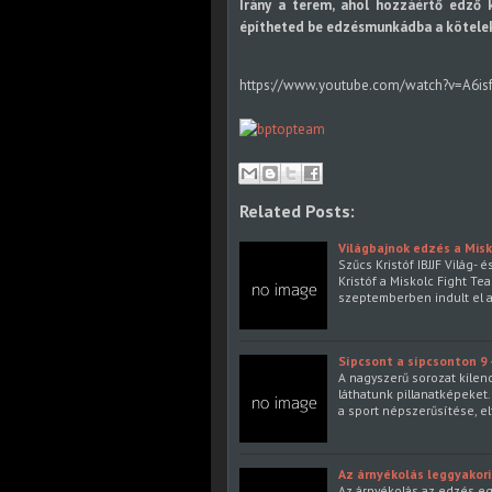
Irány a terem, ahol hozzáértő edző ke
építheted be edzésmunkádba a kötelek
https://www.youtube.com/watch?v=A6is
Related Posts:
Világbajnok edzés a Mis
Szűcs Kristóf IBJJF Világ-
Kristóf a Miskolc Fight T
szeptemberben indult el a b
Sípcsont a sípcsonton 9 
A nagyszerű sorozat kilen
láthatunk pillanatképeket.
a sport népszerűsítése, e
Az árnyékolás leggyakori
Az árnyékolás az edzés eg