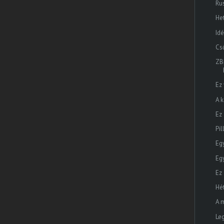
Ru
He
Id
Cső
ZB
Ez
A k
Ez
Pi
Eg
Eg
Ez
Hé
A 
Le