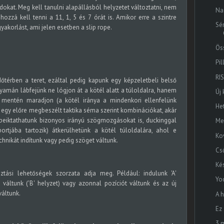
okat. Meg kell tanulni alapállásból helyzetet változtatni, nem
Nag
ozzá kell tenni a 11, 1, 5 és 7 órát is. Amikor erre a szintre
Sér
akorlást, ami jelen esetben a slip rope.
Ös
Pi
RIS
dőtérben a teret, ezáltal pedig kapunk egy képzeletbeli belső
yamán lábfejünk ne lógjon át a kötél alatt a túloldalra, hanem
Új
 mentén maradjon (a kötél iránya a mindenkori ellenfelünk
He
nk egy előre megbeszélt taktika séma szerint kombinációkat, akár
beiktathatunk bizonyos irányú szögmozgásokat is, duckinggal
Me
rtjába tartozik) átkerülhetünk a kötél túloldalára, ahol e
Ko
hnikát indítunk vagy pedig szöget váltunk.
Cs
Ké
tási lehetőségek szorzata adja meg. Például: indulunk 'A'
Yo
 váltunk ('B' helyzet) vagy azonnal pozíciót váltunk és az új
váltunk.
A 
Ez 
3 m