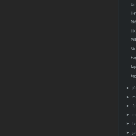
Un
He
Ri
HK
Pi
St
Fo
Ja
Eg
jú
►
m
►
áp
►
m
►
fe
►
ja
►