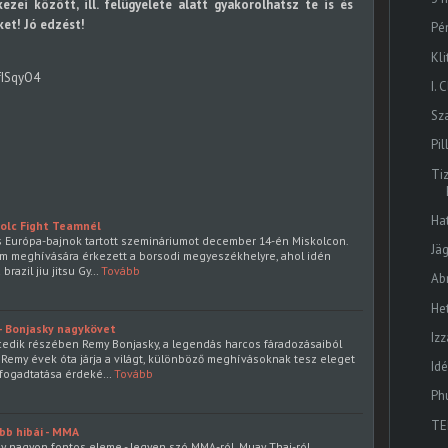
zei között, ill. felügyelete alatt gyakorolhatsz te is és
et! Jó edzést!
Pé
Kl
fISqyO4
I.
Sza
Pi
Ti
Ha
kolc Fight Teamnél
 és Európa-bajnok tartott szemináriumot december 14-én Miskolcon.
Jä
eam meghívására érkezett a borsodi megyeszékhelyre, ahol idén
razil jiu jitsu Gy…
Tovább
Abr
He
- Bonjasky nagykövet
Iz
cedik részében Remy Bonjasky, a legendás harcos fáradozásaiból
 Remy évek óta járja a világt, különböző meghívásoknak tesz eleget
Id
lfogadtatása érdeké…
Tovább
Ph
TE
bb hibái - MMA
y nagyon fontos eleme - legyen szó MMA-ról, Muay Thai-ról,