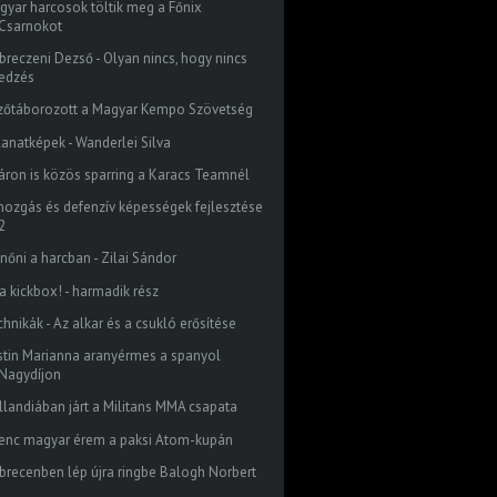
gyar harcosok töltik meg a Főnix
Csarnokot
breczeni Dezső - Olyan nincs, hogy nincs
edzés
zőtáborozott a Magyar Kempo Szövetség
llanatképek - Wanderlei Silva
áron is közös sparring a Karacs Teamnél
mozgás és defenzív képességek fejlesztése
2
nőni a harcban - Zilai Sándor
 a kickbox! - harmadik rész
hnikák - Az alkar és a csukló erősítése
stin Marianna aranyérmes a spanyol
Nagydíjon
llandiában járt a Militans MMA csapata
lenc magyar érem a paksi Atom-kupán
brecenben lép újra ringbe Balogh Norbert