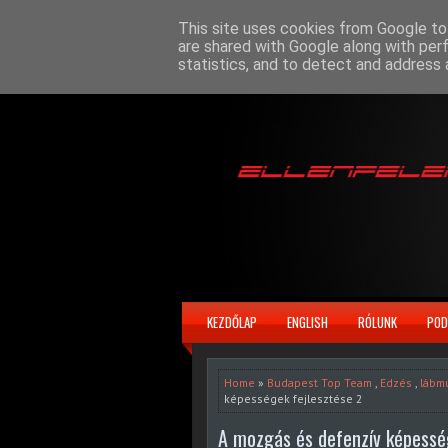
This site uses cookies from Google to 
are shared with Google along with per
statistics, and to detect and address 
KEZDŐLAP
ENGLISH
RÓLUNK
POD
Home
»
Budapest Top Team
,
Edzés
,
lábm
képességek fejlesztése 2
A mozgás és defenzív képessé