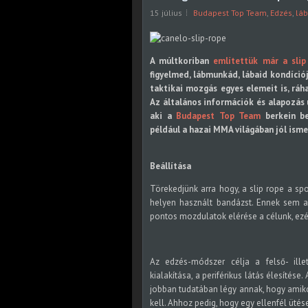
15 július
Budapest Top Team
,
Edzés
,
lá
A múltkoriban
említettük már a slip
figyelmed, lábmunkád, lábaid kondíció
taktikai mozgás egyes elemeit is, rá
Az általános információk és alapozás 
aki a
Budapest Top Team
berkein be
például a hazai MMA világában jól ismer
Beállítása
Törekedjünk arra hogy, a slip rope a sp
helyen használt bandázst. Ennek sem 
pontos mozdulatok elérése a célunk, ezér
Az edzés-módszer célja a felső- ille
kialakítása, a periférikus látás élesítése
jobban tudatában légy annak, hogy amiko
kell. Ahhoz pedig, hogy egy ellenfél ütései