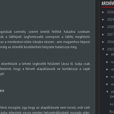
ARCHÍ
2026
►
2019
►
2018
►
olását személy szerint lentről felfelé haladva szoktam
2017
►
jük a lábfejnél. Legfontosabb szempont a lábfej megfelelő
2016
y az a mindenkori előre irányba nézzen - ami magamhoz képest
►
mindig az ellenfél küzdőtérbeli helyzete határozza meg.
2015
▼
d
►
n
►
ellenfelünk a lehető legkisebb felületet lássa ill. tudja csak
telével, hogy a felvett alapállásunk ne korlátozza a saját
o
►
ét!
s
►
a
►
őtt
jú
▼
SM
Az
ténő mozgást, úgy, hogy az alapállásunk nem torzul, esik szét
Bu
ásba érkezünk vissza minden helyzetváltoztató mozgás után,