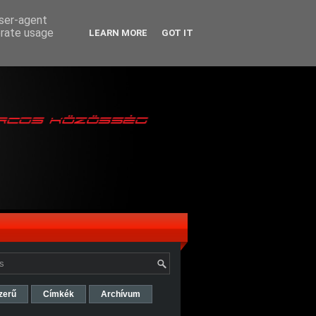
user-agent
erate usage
LEARN MORE
GOT IT
zerű
Címkék
Archívum