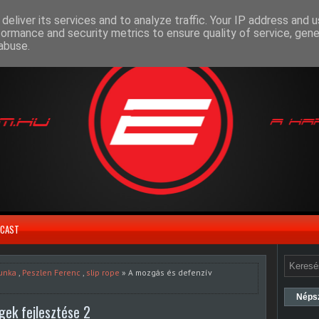
deliver its services and to analyze traffic. Your IP address and 
formance and security metrics to ensure quality of service, gen
abuse.
CAST
unka
,
Peszlen Ferenc
,
slip rope
» A mozgás és defenzív
Néps
gek fejlesztése 2