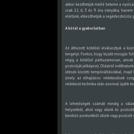
akkor kezdhetjük mellé betenni a nyolcad
csak 12, 6, 3 és 9 óra irányába, hanem h
elértünk, elkezdhetjük a segédeszközös gy
A kötél a gyakorlatban
Az áthúzott kötéllel elválasztjuk a küz
tengelyt. Fontos, hogy küzdő mozgás fol
végig a kötéllel párhuzamosan, annak
pozícióját jelképezi). Oldalról indíthatu
ütések közötti tempóváltásokkal, majd 
(mely az elhajlásos védekezések csopo
védekező technika után azonnal újabb tec
A lehetőségek számát mindig a válasz
helyzetből, ahol vagy ütünk és pozíciót
kiinduló pontunkból ütünk vagy pozíciót 