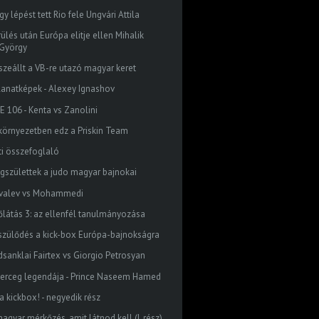
y lépést tett Rio fele Ungvári Attila
ülés után Európa elitje ellen Mihalik
György
szeállt a VB-re utazó magyar keret
llanatképek - Alexey Ignashov
E 106 - Kenta vs Zanolini
 környezetben edz a Priskin Team
ti összefoglaló
gszülettek a judo magyar bajnokai
valev vs Mohammedi
őlátás 3: az ellenfél tanulmányozása
szülődés a kick-box Európa-bajnokságra
dsanklai Fairtex vs Giorgio Petrosyan
herceg legendája - Prince Naseem Hamed
a kickbox! - negyedik rész
agyar mérkőzés, amit látnod kell (I. rész)