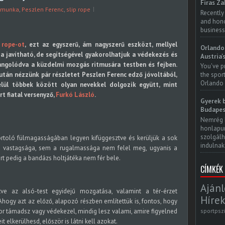
Firas Za
bmunka
,
Peszlen Ferenc
,
slip rope
Recently
and honor
business
 rope-ot
, ezt az egyszerű, ám nagyszerű eszközt, mellyel
Orlando 
ja javítható, de segítségével gyakorolhatjuk a védekezés és
Austria'
hangolódva a küzdelmi mozgás ritmusára testben és fejben.
You've p
után nézzünk pár részletet Peszlen Ferenc edző jóvoltából,
the spor
Orlando 
lül többek között olyan nevekkel dolgozik együtt, mint
t fiatal versenyző,
Furkó László
.
Gyerek b
Budapes
Nemrég 
honlapun
szolgálh
ortoló fülmagasságában legyen kifüggesztve és kerüljük a sok
indulnak.
a vastagsága, sem a rugalmassága nem felel meg, ugyanis a
t pedig a bandázs holtjátéka nem fér bele.
CÍMKÉK
Ajánl
tve az alsó-test egyidejű mozgatása, valamint a tér-érzet
Hírek
. Ahogy azt az előző, alapozó részben említettük is, fontos, hogy
sportpsz
r támadsz vagy védekezel, mindig lesz valami, amire figyelned
t elkerülhesd, először is látni kell azokat.