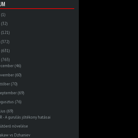
VUM
(1)
(32)
(121)
(372)
(631)
(765)
ecember
(46)
ovember
(60)
któber
(70)
zeptember
(69)
ugusztus
(76)
lius
(69)
R - A gurulás jótékony hatásai
 ütőerő növelése
akaw vs Dzhaniev