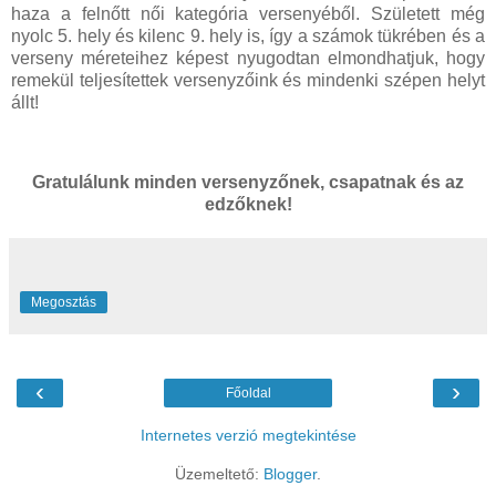
haza a felnőtt női kategória versenyéből. Született még
nyolc 5. hely és kilenc 9. hely is, így a számok tükrében és a
verseny méreteihez képest nyugodtan elmondhatjuk, hogy
remekül teljesítettek versenyzőink és mindenki szépen helyt
állt!
Gratulálunk minden versenyzőnek, csapatnak és az
edzőknek!
Megosztás
‹
›
Főoldal
Internetes verzió megtekintése
Üzemeltető:
Blogger
.