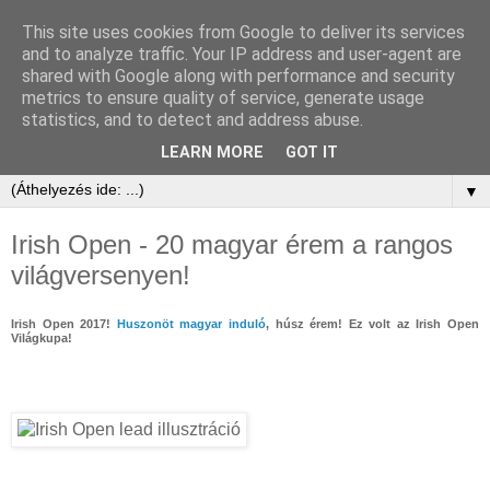
This site uses cookies from Google to deliver its services
and to analyze traffic. Your IP address and user-agent are
shared with Google along with performance and security
metrics to ensure quality of service, generate usage
statistics, and to detect and address abuse.
LEARN MORE
GOT IT
▼
Irish Open - 20 magyar érem a rangos
világversenyen!
Irish Open 2017!
Huszonöt magyar induló
, húsz érem! Ez volt az Irish Open
Világkupa!