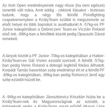
Az Irish Open eredményeinek nagy része (ha nem egésze)
ismertté vált mára. Amit eddig - cikkünk írásakor - biztosan
tudunk, hogy a négy fős felnőtt Pointfighting
csapatversenyben a KirályTeam ezúttal is megszerezte az
elsőt helyet és több bajnokot is avathattunk! A -57kg-os PF
Junior kategóriában a Debreczeni Team-es Viczián Roland
első lett, -89Kg-ban a felnőttek között pedig Opauszki Dávid
remekelt.
A lányok között a PF Junior -70kg-os kategóriában a Halker-
KirályTeam-es Gál Vivien ezüstöt szerzett. A felnőtt -57kg-
ban pedig Veres Roland a dobogó legfelső fokára állhatott.
Korpádi Tamás hasonlóan szép eredményt ért el a felnőtt PF
-69kg-os kategóriában, -89kg-ban pedig Rohonczi Jenő egy
szép ezüstöt húzott be.
A -94kg-os kategóriában Jároszkievicz Krisztián húzta be a
KirályTeam-nek és Magyarországnak az ezüstöt, a
hölgyeknél pedig a KirályTeam sorait erősítő Murvai Lívia