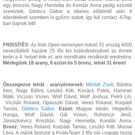
egy bronzot, Nagy Henrietta és Kondár Anna pedig ezüstöt
szereztek. Görbics Gábor a sikeres elődöntő után ír
ellenfelével szemben is győzni tudott, így full contact -67kg-
ban bajnok lett!
FRISSÍTÉS:
Az Irish Open versenyen induló 31 ország 4000
nevezőjéből hazánk 25 fős kis különítményével az érmek
terén a 4. helyet érte el, ami mondhatni rendkívüli eredmény.
Mérlegünk 18 arany, 8 ezüst és 5 bronz, tehát 31 érem!
Összegezve tehát
-
aranyérmesek:
Mórádi Zsolt
, Bárdos
Inez, Nagy Bálint, Leszkó Kitti, Kovács Patrik, Hammer
Máté, Viczián Vivien, Wolf Dávid, Wolf Joshua, Petró Lili,
Viczián Roland, Opauszki Dávid, Veres Roland, Korpádi
Tamás,
Görbics Gábor
.
Ezüst:
Magyar István, Hegedűs
Hanga, Wolf Dávid, Gál Vivien, Rohonczi Jenő,
Jároszkievicz Krisztián, Nagy Henrietta, Kondár Anna.
Bronz:
Veres Roland, Korpádi Tamás, Leszkó Kitti, Murvai
Lívia. A másik bronzot a KirályTeam 3 fős női csapata hozta