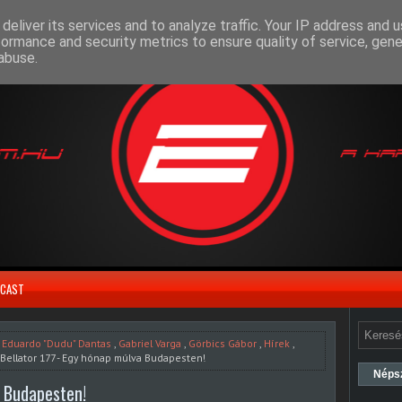
deliver its services and to analyze traffic. Your IP address and 
formance and security metrics to ensure quality of service, gen
abuse.
CAST
,
Eduardo "Dudu" Dantas
,
Gabriel Varga
,
Görbics Gábor
,
Hírek
,
Bellator 177 - Egy hónap múlva Budapesten!
Néps
a Budapesten!