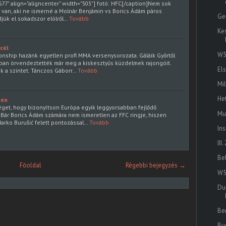
77" align="aligncenter" width="503"] fotó: HFC[/caption]Nem sok
van, aki ne ismerné a Molnár Benjámin vs Borics Ádám páros
Ge
djük el sokadszor elölről…
Tovább
Ke
 cél
W5
nship hazánk egyetlen profi MMA versenysorozata. Gáláik Győrtől
an örvendeztették már meg a kiskesztyűs küzdelmek rajongóit.
El
 a szintet. Tánczos Gáborr…
Tovább
Mi
He
ben
get, hogy bizonyítson Európa egyik leggyorsabban fejlődő
Mu
. Bár Borics Ádám számára nem ismeretlen az FFC ringje, hiszen
arko Burušić felett pontozással…
Tovább
In
II
Be
Főoldal
Régebbi bejegyzés →
W5
Dub
Be
Bu