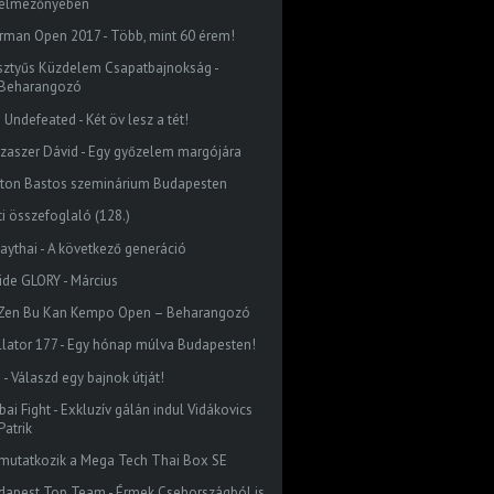
élmezőnyében
rman Open 2017 - Több, mint 60 érem!
sztyűs Küzdelem Csapatbajnokság -
Beharangozó
 Undefeated - Két öv lesz a tét!
szaszer Dávid - Egy győzelem margójára
lton Bastos szeminárium Budapesten
ti összefoglaló (128.)
aythai - A következő generáció
side GLORY - Március
I. Zen Bu Kan Kempo Open – Beharangozó
llator 177 - Egy hónap múlva Budapesten!
 - Válaszd egy bajnok útját!
ai Fight - Exkluzív gálán indul Vidákovics
Patrik
mutatkozik a Mega Tech Thai Box SE
dapest Top Team - Érmek Csehországból is