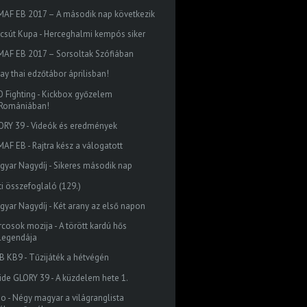
MAF EB 2017 – A második nap következik
lcsút Kupa - Herceghalmi kempós siker
MAF EB 2017 – Sorsoltak Szófiában
ay thai edzőtábor áprilisban!
O Fighting - Kickbox győzelem
Romániában!
ORY 39 - Videók és eredmények
MAF EB - Rajtra kész a válogatott
gyar Nagydíj - Sikeres második nap
ti összefoglaló (129.)
gyar Nagydíj - Két arany az első napon
rcosok mozija - A törött kardú hős
legendája
B KB9 - Tűzijáték a hétvégén
side GLORY 39 - A küzdelem hete 1.
do - Négy magyar a világranglista