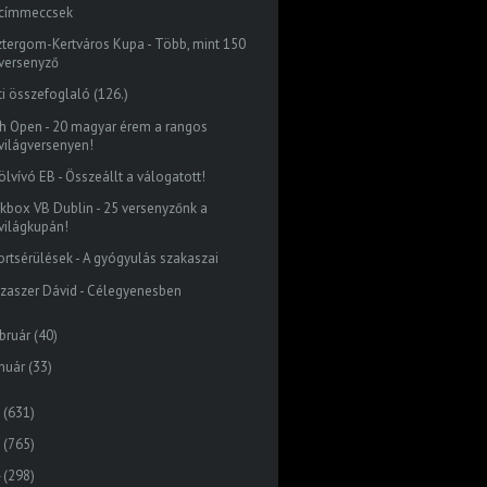
címmeccsek
ztergom-Kertváros Kupa - Több, mint 150
versenyző
ti összefoglaló (126.)
ish Open - 20 magyar érem a rangos
világversenyen!
ölvívó EB - Összeállt a válogatott!
ckbox VB Dublin - 25 versenyzőnk a
világkupán!
ortsérülések - A gyógyulás szakaszai
szaszer Dávid - Célegyenesben
bruár
(40)
nuár
(33)
(631)
(765)
(298)