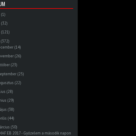
VUM
(1)
(32)
(121)
(372)
ecember
(14)
ovember
(26)
któber
(23)
zeptember
(25)
ugusztus
(22)
lius
(28)
nius
(29)
ájus
(38)
rilis
(44)
árcius
(50)
MAF EB 2017 - Győzelem a második napon