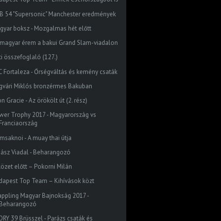
B 54 "Supersonic" Manchester eredmények
gyar boksz - Mozgalmas hét előtt
 magyar érem a bakui Grand Slam-viadalon
ti összefoglaló (127.)
C Fortaleza - Őrségváltás és kemény csaták
gvári Miklós bronzérmes Bakuban
n Gracie - Az örökölt út (2. rész)
wer Trophy 2017 - Magyarország vs
Franciaország
msaknoi - A muay thai útja
. Jász Viadal - Beharangozó
közet előtt – Pokorni Milán
dapest Top Team – Kihívások közt
appling Magyar Bajnokság 2017 -
Beharangozó
ORY 39 Brüsszel - Parázs csaták és