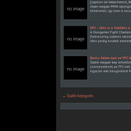
[caption id="attachment_86
olyan magyar MMA rajongó 
történetét, így nem is kez
HFC – Idén is a fejlődés a
A Hungarian Fight Champio
Debrecenig számos városb
Idén pedig tovább emelnék
Borics Ádám újra az FFC-
Újabb magyar kap lehetősé
szervezeténél, az FFC-nél
egyszer már beugróként M
← Újabb bejegyzés