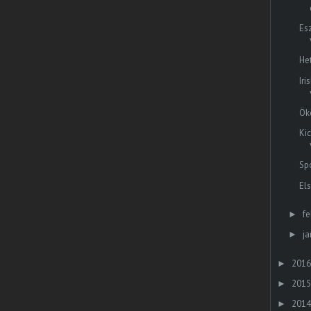
Es
He
Ir
Ök
Ki
Sp
El
fe
►
ja
►
2016
►
2015
►
2014
►