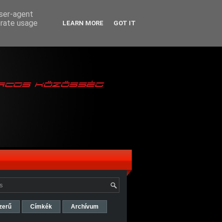
user-agent
erate usage
LEARN MORE
GOT IT
zerű
Címkék
Archívum