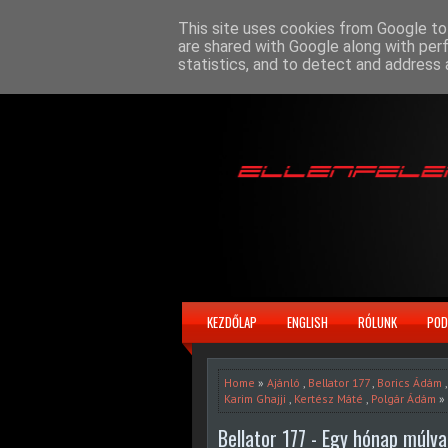
This site uses cookies from Google to 
are shared with Google along with per
statistics, and to detect and address 
KEZDŐLAP
ENGLISH
RÓLUNK
POD
Home
»
Ajánló
,
Bellator 177
,
Borics Ádám
Karim Ghajji
,
Kertész Máté
,
Polgár Ádám
» 
Bellator 177 - Egy hónap múlv