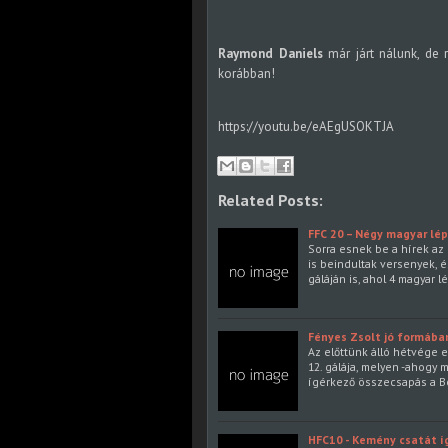
Raymond Daniels
már járt nálunk, de 
korábban!
https://youtu.be/eAEgUSOKTJA
Related Posts:
FFC 20 – Négy magyar lé
Sorra esnek be a hírek az
is beindultak versenyek, 
gáláján is, ahol 4 magyar l
Fényes Zsolt jó formában
Az előttünk álló hétvége 
12. gálája, melyen -ahogy 
ígérkező összecsapás a B
HFC10 - Kemény csatát í