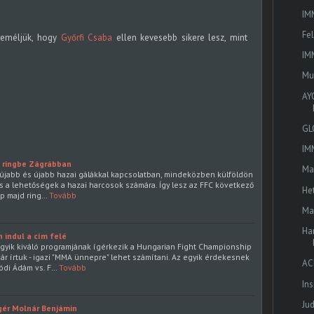
IM
Fe
reméljük, hogy
Győrfi Csaba
ellen kevesebb sikere lesz, mint
IM
Mu
AY
GL
IM
p ringbe Zágrábban
Ma
 újabb és újabb hazai gálákkal kapcsolatban, mindeközben külföldön
és a lehetőségek a hazai harcosok számára. Így lesz az FFC következő
He
ép majd ring…
Tovább
Ma
Ha
 indul a cím felé
egyik kiváló programjának ígérkezik a Hungarian Fight Championship
már írtuk - igazi "MMA ünnepre" lehet számítani. Az egyik érdekesnek
AC
ódi Ádám vs. F…
Tovább
In
Ju
gér Molnár Benjámin