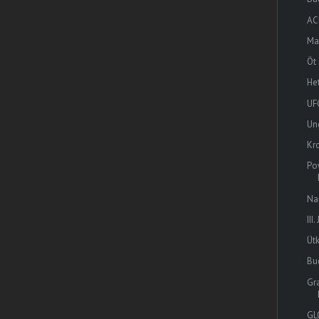
AC
Ma
Öt
He
UF
Un
Kro
Po
Na
III
Üt
Bu
Gr
GL