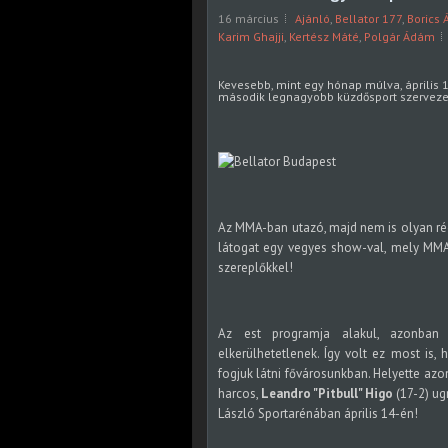
16 március
Ajánló
,
Bellator 177
,
Borics
Karim Ghajji
,
Kertész Máté
,
Polgár Ádám
Kevesebb, mint egy hónap múlva, április 1
második legnagyobb küzdősport szerveze
Az MMA-ban utazó, majd nem is olyan rég
látogat egy vegyes show-val, mely MMA
szereplőkkel!
Az est programja alakul, azonban
elkerülhetetlenek. Így volt ez most is,
fogjuk látni fővárosunkban. Helyette az
harcos,
Leandro "Pitbull" Higo
(17-2) ug
László Sportarénában április 14-én!