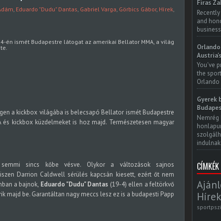
Firas Za
 Ádám
,
Eduardo "Dudu" Dantas
,
Gabriel Varga
,
Görbics Gábor
,
Hírek
,
Recently
and honor
business
4-én ismét Budapestre látogat az amerikai Bellator MMA, a világ
Orlando 
te.
Austria'
You've p
the spor
Orlando 
Gyerek b
Budapes
en a kickbox világába is belecsapó Bellator ismét Budapestre
Nemrég 
 és kickbox küzdelmeket is hoz majd. Természetesen magyar
honlapun
szolgálh
indulnak.
CÍMKÉK
 semmi sincs kőbe vésve. Olykor a változások sajnos
 hiszen Darrion Caldwell sérülés kapcsán kiesett, ezért őt nem
Ajánl
onban a bajnok,
Eduardo "Dudu" Dantas
(19-4) ellen a feltörkvő
Hírek
rik majd be. Garantáltan nagy meccs lesz ez is a budapesti Papp
sportpsz