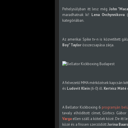
Pehelysúlyban itt lesz még
John "Maca
maradhatnak ki!
Lena Ovchynnikova
(
kategóriában.
Az amerikai Spike tv-n is közvetített g
Boy" Taylor
összecsapása zárja.
A felvezető MMA mérkőzések kapcsán két 
és
Ludovit Klein
(6-0) ill.
Kertész Máté
A Bellator Kickboxing 6
programján belü
tavaly elhódított címet, Görbics Gábor
Varga
ellen száll a kötelek közé. De itt 
közé és a frissen szerződött
Jorina Baars