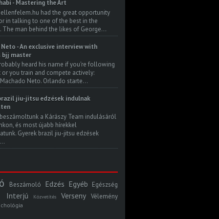
habi - Mastering the Art
 ellenfelem.hu had the great opportunity
 in talking to one of the best in the
. The man behind the likes of George...
Neto - An exclusive interview with
s bjj master
robably heard his name if you're following
t or you train and compete actively:
Machado Neto. Orlando starte...
razil jiu-jitsu edzések indulnak
ten
beszámoltunk a Kárászy Team indulásáról
kon, és most újabb hírekkel
atunk. Gyerek brazil jiu-jitsu edzések
..
ó
Edzés
Egyéb
Beszámoló
Egészség
Interjú
Verseny
Vélemény
Közvetítés
ichológia