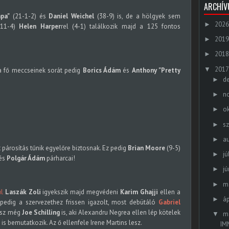
ARCHÍ
pa"
(21-1-2) és
Daniel Weichel
(38-9) is, de a hölgyek sem
2026
►
11-4)
Helen Harper
rel (4-1) találkozik majd a 125 fontos
2019
►
2018
►
2017
▼
ála fő meccseinek sorát pedig
Borics Ádám
és
Anthony "Pretty
d
►
n
►
o
►
s
►
a
►
párosítás tűnik egyelőre biztosnak. Ez pedig
Brian Moore
(9-5)
jú
►
és
Polgár Ádám
párharcai!
jú
►
m
►
l
Laszák Zoli
igyekszik majd megvédeni
Karim Ghajji
ellen a
áp
►
 pedig a szervezethez frissen igazolt, most debütáló
Gabriel
lesz még
Joe Schilling
is, aki Alexandru Negrea ellen lép kötelek
m
▼
is bemutatkozik. Az ő ellenfele Irene Martins lesz.
IM