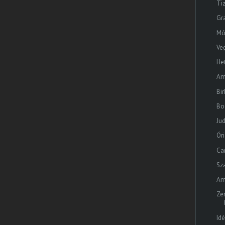
Ti
Gr
Mó
Ve
He
Am
Bi
Bo
Ju
Ór
Ca
Sz
Am
Ze
Id