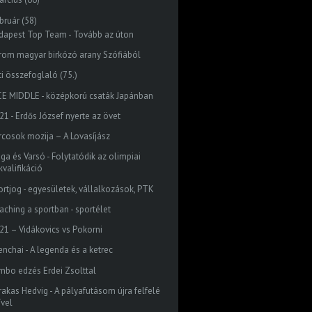
bruár
(58)
dapest Top Team - Tovább az úton
rom magyar birkózó arany Szófiából
ti összefoglaló (75.)
CE MIDDLE - középkorú csaták Japánban
21 - Erdős József nyerte az övet
rcosok mozija – A Lovasíjász
ga és Varsó - Folytatódik az olimpiai
kvalifikáció
ortjog - egyesületek, vállalkozások, PTK
aching a sportban - sportélet
21 – Vidákovics vs Pokorni
enchai - A legenda és a ketrec
mbo edzés Erdei Zsolttal
rakas Hedvig - A pályafutásom újra felfelé
ível