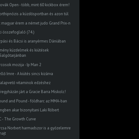
lovák Open - több, mint 60 kickbox érem!
orthipnózis a küzdősportban és azon túl
t magyar érem a német judo Grand Prix-n
ti összefoglaló (74.)
rpási és Bácsi is aranyérmes Dániában
mény küzdelmek és kiütések
Salgótarjánban
rcosok mozija - Ip Man 2
llő Imre - A kiütés sincs kizárva
 alapvető vitaminok edzéshez
íregyházán járt a Gracie Barra Miskolc!
ound and Pound - földharc az MMA-ban
ingben akar bizonyítani Laki Róbert
C - The Growth Curve
rcsa Norbert harmadszor is a győzelemre
hajt