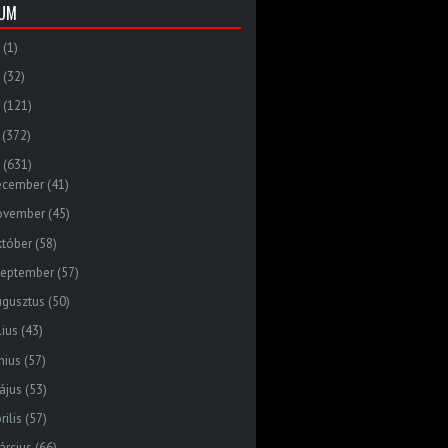
VUM
(1)
(32)
(121)
(372)
(631)
ecember
(41)
ovember
(45)
któber
(58)
zeptember
(57)
ugusztus
(50)
lius
(43)
nius
(57)
ájus
(53)
rilis
(57)
árcius
(66)