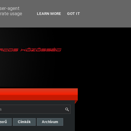
user-agent
erate usage
LEARN MORE
GOT IT
zerű
Címkék
Archívum