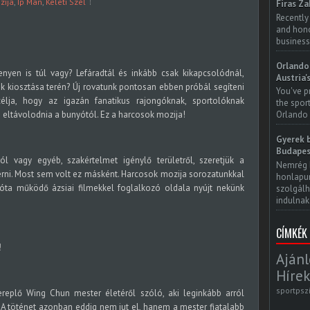
zija
,
Ip Man
,
Keleti Szél
Firas Za
Recently
and honor
business
Orlando 
enyen is túl vagy? Lefáradtál és inkább csak kikapcsolódnál,
Austria'
 kiosztása terén? Új rovatunk pontosan ebben próbál segíteni
You've p
élja, hogy az igazán fanatikus rajongóknak, sportolóknak
the spor
 eltávolodnia a bunyótól. Ez a harcosok mozija!
Orlando 
Gyerek b
Budapes
ól vagy egyéb, szakértelmet igénylő területről, szeretjük a
Nemrég 
érni. Most sem volt ez másként. Harcosok mozija sorozatunkkal
honlapun
óta működő ázsiai filmekkel foglalkozó oldala nyújt nekünk
szolgálh
indulnak.
CÍMKÉK
!
Ajánl
Hírek
sportpsz
replő Wing Chun mester életéről szóló, aki leginkább arról
 A töténet azonban eddig nem jut el, hanem a mester fiatalabb