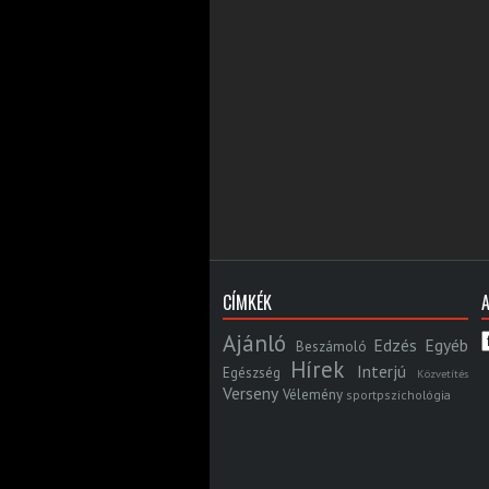
CÍMKÉK
Ajánló
Edzés
Egyéb
Beszámoló
Hírek
Interjú
Egészség
Közvetítés
Verseny
Vélemény
sportpszichológia