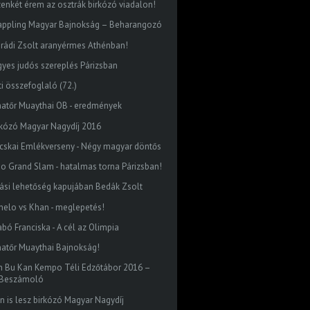
zenkét érem az osztrák birkózó viadalon!
appling Magyar Bajnokság – Beharangozó
rádi Zsolt aranyérmes Athénban!
gyes judós szereplés Párizsban
ti összefoglaló (72.)
atőr Muaythai OB - eredmények
rkózó Magyar Nagydíj 2016
cskai Emlékverseny - Négy magyar döntős
do Grand Slam - hatalmas torna Párizsban!
iási lehetőség kapujában Bedák Zsolt
nelo vs Khan - meglepetés!
abó Franciska - A cél az Olimpia
atőr Muaythai Bajnokság!
n Bu Kan Kempo Téli Edzőtábor 2016 –
Beszámoló
én is lesz birkózó Magyar Nagydíj