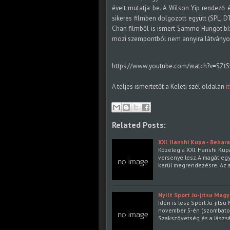
éveit mutatja be. A Wilson Yip rendező 
sikeres filmben dolgozott együtt (SPL, DT
Chan filmből is ismert Sammo Hungot bíz
mozi szempontból nem annyira látványos 
https://www.youtube.com/watch?v=SZt
A teljes ismertetőt a Keleti szél oldalán
i
Related Posts:
XXI. Hanshi Kupa - Behar
Közeleg a XXI. Hanshi Kup
versenye lesz.A magát egy
kerül megrendezésre. Az a
Nyílt Sport Ju-jitsu Mag
Idén is lesz Sport Ju-jits
november 5-én (szombaton)
Szakszövetség és a Jászsá