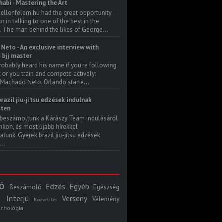
habi - Mastering the Art
 ellenfelem.hu had the great opportunity
 in talking to one of the best in the
. The man behind the likes of George...
Neto - An exclusive interview with
s bjj master
robably heard his name if you're following
t or you train and compete actively:
Machado Neto. Orlando starte...
razil jiu-jitsu edzések indulnak
ten
beszámoltunk a Kárászy Team indulásáról
kon, és most újabb hírekkel
atunk. Gyerek brazil jiu-jitsu edzések
..
ó
Edzés
Egyéb
Beszámoló
Egészség
Interjú
Verseny
Vélemény
Közvetítés
ichológia