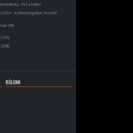
úledzettség - Hol a határ?
z Félix - A lehetőségekkel élni kell
nuár
(46)
(765)
(298)
RÓLUNK