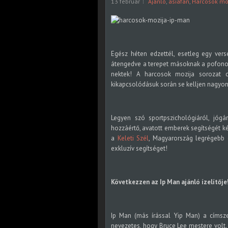
13 február
Ajánló
,
asiafan
,
Harcosok mo
Egész héten edzettél, esetleg egy vers
átengedve a terepet másoknak a pofonok
nektek! A harcosok mozija sorozat c
kikapcsolódásuk során se kelljen nagyon
Legyen szó sportpszichológiáról, jógár
hozzáértő, avatott emberek segítségét k
a
Keleti Szél
, Magyarország legrégebb 
exkluzív segítséget!
Következzen az Ip Man ajánló ízelítője
Ip Man (más írással Yip Man) a címsze
nevezetes, hogy Bruce Lee mestere volt.