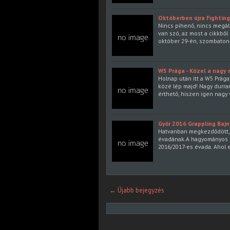
Októberben újra Fighting
Nincs pihenő, nincs megállá
van szó, az most a cikkbő
október 29-én, szombaton
W5 Prága - Közel a nagy 
Holnap után itt a W5 Prága
közé lép majd! Nagy durra
érthető, hiszen igen nagy
Győr 2016 Grappling Baj
Hatvanban megkezdődött, G
évadának.A hagyományos 
2016/2017-es évada. Ahol e
← Újabb bejegyzés