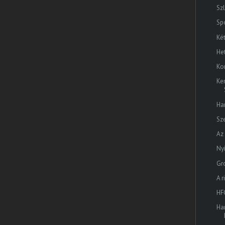
Sz
Sp
Ké
He
Ko
Ke
Ha
Sze
Az
Ny
Gr
A r
HF
Ha