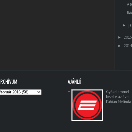
A t
Rác
ja
►
2015
►
2014
►
ARCHÍVUM
AJÁNLÓ
Győzelemmel
kezdte az évet
Fábián Melinda