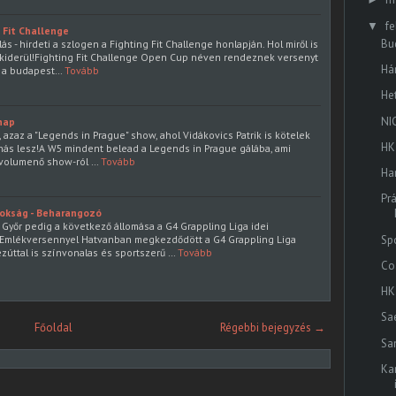
fe
▼
 Fit Challenge
Bu
s - hirdeti a szlogen a Fighting Fit Challenge honlapján. Hol miről is
l kiderül!Fighting Fit Challenge Open Cup néven rendeznek versenyt
Há
 a budapest…
Tovább
He
NI
nap
, azaz a "Legends in Prague" show, ahol Vidákovics Patrik is kötelek
HK
nás lesz!A W5 mindent belead a Legends in Prague gálába, ami
 volumenő show-ról …
Tovább
Ha
Prá
nokság - Beharangozó
yőr pedig a következő állomása a G4 Grappling Liga idei
Emlékversennyel Hatvanban megkezdődött a G4 Grappling Liga
Sp
zúttal is színvonalas és sportszerű …
Tovább
Co
HK
Sa
Főoldal
Régebbi bejegyzés →
Sa
Ka