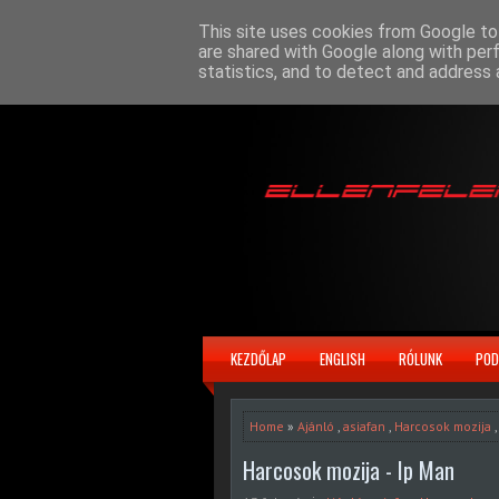
This site uses cookies from Google to 
are shared with Google along with per
statistics, and to detect and address 
KEZDŐLAP
ENGLISH
RÓLUNK
POD
Home
»
Ajánló
,
asiafan
,
Harcosok mozija
Harcosok mozija - Ip Man