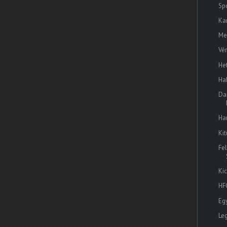
Sp
Ka
Me
Vé
He
Ha
Da
Ha
Ki
Fe
Ki
HFC
Eg
Le