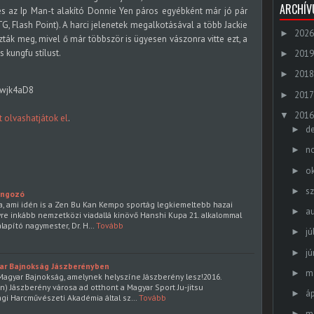
ARCHÍ
és az Ip Man-t alakító Donnie Yen páros egyébként már jó pár
G, Flash Point). A harci jelenetek megalkotásával a több Jackie
2026
►
ták meg, mivel ő már többször is ügyesen vászonra vitte ezt, a
kungfu stílust.
2019
►
2018
►
Swjk4aD8
2017
►
2016
▼
tt olvashatjátok el
.
d
►
n
►
o
►
s
►
angozó
a, ami idén is a Zen Bu Kan Kempo sportág legkiemeltebb hazai
a
►
re inkább nemzetközi viadallá kinövő Hanshi Kupa 21. alkalommal
lapító nagymester, Dr. H…
Tovább
jú
►
jú
►
yar Bajnokság Jászberényben
m
►
u Magyar Bajnokság, amelynek helyszíne Jászberény lesz!2016.
 Jászberény városa ad otthont a Magyar Sport Ju-jitsu
áp
►
gi Harcművészeti Akadémia által sz…
Tovább
m
►