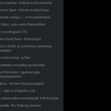
ort coaching - Feltárás és felszámolás
rlovac Open - kick-box Európa Kupa
sterek csatája 2 – A visszaszámlálás
r Gábor - judo arany Oberwartban
ti összefoglaló (73.)
lker-KiralyTeam - Őrült tempó
ncsó Zoltán az új kick-box szövetségi
kapitány
rcosok mozija - Ip Man
tüntették a muaythai sportolókat!
lix Promotion - izgalmas gála
Salgótarjánban!
ckbox - 69 érem Olaszországból!
 – Idén is a fejlődés a cél
y sikeres évben reménykedik Tóth Krisztián
gendák - Kru Yodtong Senanan