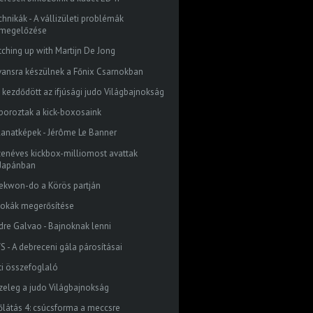
chnikák - A vállizületi problémák
megelőzése
tching up with Martijn De Jong
vansra készülnek a Főnix Csarnokban
 kezdődött az ifjúsági judo Világbajnokság
boroztak a kick-boxosaink
llanatképek - Jérôme Le Banner
zenéves kickbox-milliomost avattak
Japánban
ekwon-do a Körös partján
bokák megerősítése
dre Galvao - Bajnoknak lenni
S - A debreceni gála párosításai
ti összefoglaló
zeleg a judo Világbajnokság
őlátás 4: csúcsforma a meccsre