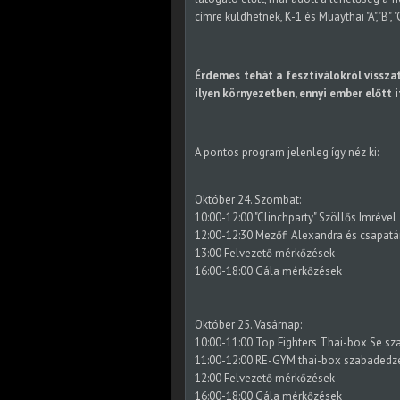
címre küldhetnek, K-1 és Muaythai "A","B",
Érdemes tehát a fesztiválokról vissza
ilyen környezetben, ennyi ember előtt 
A pontos program jelenleg így néz ki:
Október 24. Szombat:
10:00-12:00 "Clinchparty" Szöllős Imrével
12:00-12:30 Mezőfi Alexandra és csapat
13:00 Felvezető mérkőzések
16:00-18:00 Gála mérkőzések
Október 25. Vasárnap:
10:00-11:00 Top Fighters Thai-box Se s
11:00-12:00 RE-GYM thai-box szabadedz
12:00 Felvezető mérkőzések
16:00-18:00 Gála mérkőzések