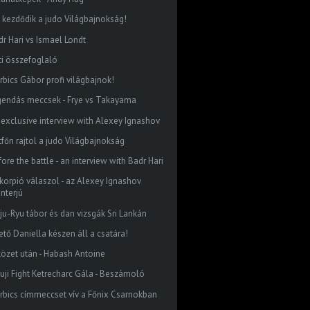
 kezdődik a judo Világbajnokság!
dr Hari vs Ismael Londt
ti összefoglaló
rbics Gábor profi világbajnok!
gendás meccsek - Frye vs Takayama
 exclusive interview with Alexey Ignashov
tfőn rajtol a judo Világbajnokság
ore the battle - an interview with Badr Hari
skorpió válaszol - az Alexey Ignashov
interjú
ju-Ryu tábor és dan vizsgák Sri Lankán
ető Daniella készen áll a csatára!
közet után - Habash Antoine
 Fuji Fight Ketrecharc Gála - Beszámoló
rbics címmeccset vív a Főnix Csarnokban