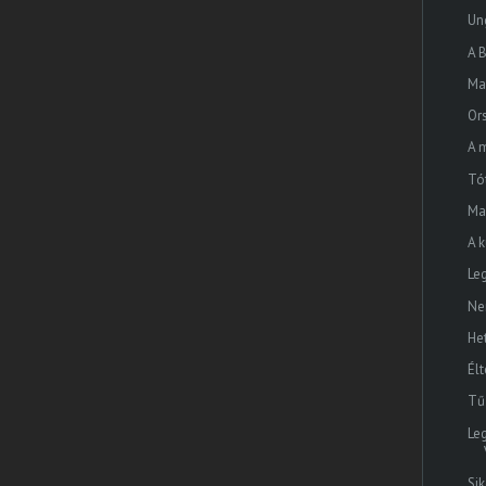
Un
A B
Ma
Or
A 
Tó
Ma
A 
Le
Ne
He
Él
Tűz
Le
Si