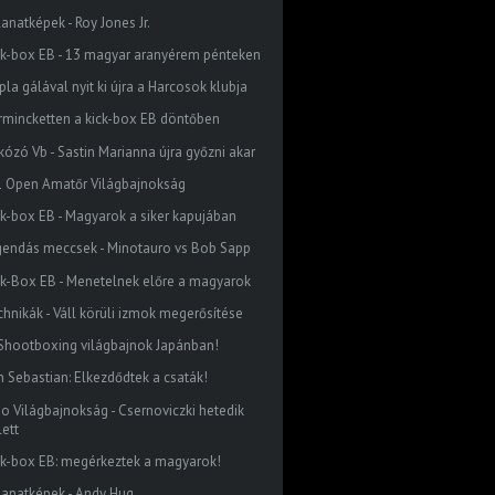
lanatképek - Roy Jones Jr.
ck-box EB - 13 magyar aranyérem pénteken
la gálával nyit ki újra a Harcosok klubja
rmincketten a kick-box EB döntőben
rkózó Vb - Sastin Marianna újra győzni akar
1 Open Amatőr Világbajnokság
ck-box EB - Magyarok a siker kapujában
gendás meccsek - Minotauro vs Bob Sapp
ck-Box EB - Menetelnek előre a magyarok
chnikák - Váll körüli izmok megerősítése
 Shootboxing világbajnok Japánban!
n Sebastian: Elkezdődtek a csaták!
do Világbajnokság - Csernoviczki hetedik
lett
ck-box EB: megérkeztek a magyarok!
llanatképek - Andy Hug