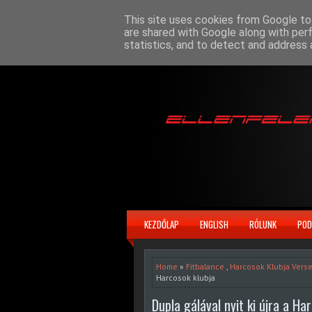
This site uses cookies from Google to 
are shared with Google along with per
statistics, and to detect and address 
KEZDŐLAP
ENGLISH
RÓLUNK
POD
Home
»
Fitbalance
,
Harcosok Klubja Vers
Harcosok klubja
Dupla gálával nyit ki újra a Ha