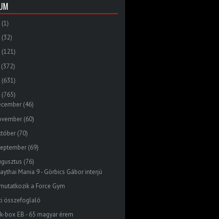
VUM
(1)
(32)
(121)
(372)
(631)
(765)
ecember
(46)
ovember
(60)
któber
(70)
zeptember
(69)
ugusztus
(76)
aythai Mania 9 - Görbics Gábor interjú
mutatkozik a Force Gym
ti összefoglaló
ck-box EB - 65 magyar érem