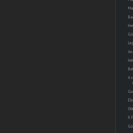
Ma
Ba
He
Gö
Le
An
Hé
Bef
A 
Go
Élt
Üt
II.
Gö