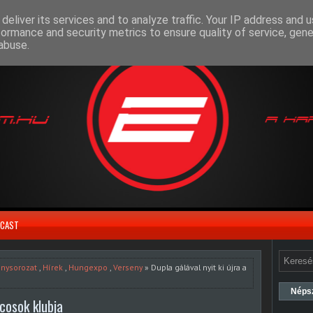
deliver its services and to analyze traffic. Your IP address and 
formance and security metrics to ensure quality of service, gen
abuse.
CAST
enysorozat
,
Hírek
,
Hungexpo
,
Verseny
» Dupla gálával nyit ki újra a
Néps
rcosok klubja