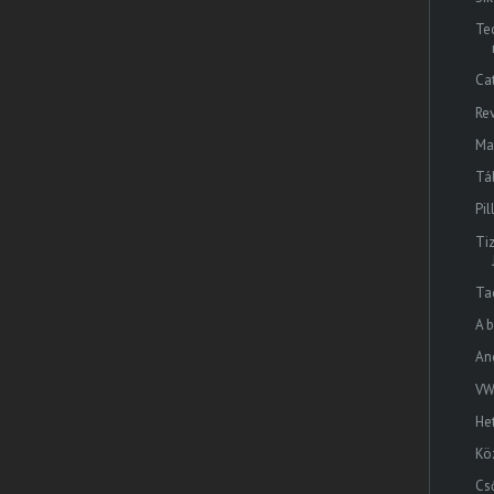
Te
Ca
Re
Ma
Tá
Pi
Ti
Ta
A 
An
VW
He
Kö
Cs