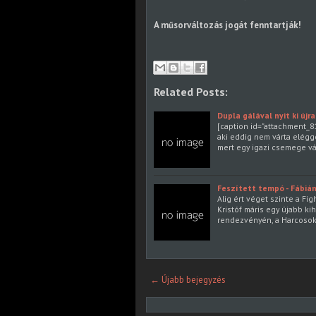
A műsorváltozás jogát fenntartják!
Related Posts:
Dupla gálával nyit ki újr
[caption id="attachment_81
aki eddig nem várta elégg
mert egy igazi csemege vá
Feszített tempó - Fábián
Alig ért véget szinte a Fi
Kristóf máris egy újabb ki
rendezvényén, a Harcosok
← Újabb bejegyzés