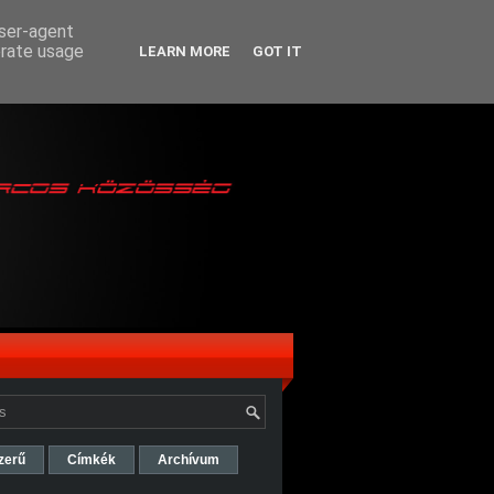
user-agent
erate usage
LEARN MORE
GOT IT
zerű
Címkék
Archívum