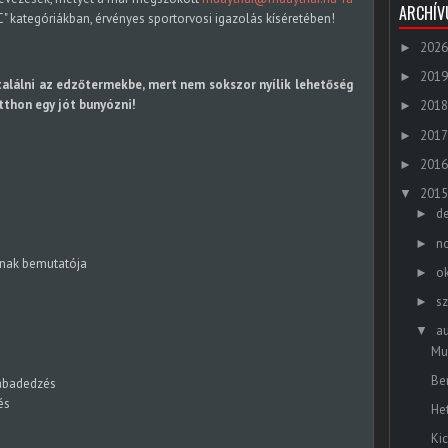
ARCHÍ
 "C" kategóriákban, érvényes sportorvosi igazolás kíséretében!
2026
►
2019
►
találni az edzőtermekbe, mert nem sokszor nyílik lehetőség
itthon egy jót bunyózni!
2018
►
2017
►
2016
►
2015
▼
d
►
n
►
ának bemutatója
o
►
s
►
a
▼
Mu
Be
zabadedzés
és
He
Ki