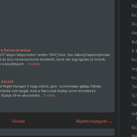
Pil
Ki
Dup
Ha
Bi
a a Harcosok klubja
K-
72" align="aligncenter" width="504"] fotó: Sas Gábor[/caption]Annak,
é az őszi versenyszezon kezdetét, most van egy igazán jó hírünk,
Ki
r a küzdősport …
Tovább
Le
Ki
 Kristóf
ght Night Hungary 3 nagy sikerű, igen színvonalas gálája, Fábián
Te
hívásba veti magát, mely a Harcosok Klubja soron következő
 Klubja 19-en abszolváló…
Tovább
Új
Sa
Ju
Főoldal
Régebbi bejegyzés →
Ki
Pi