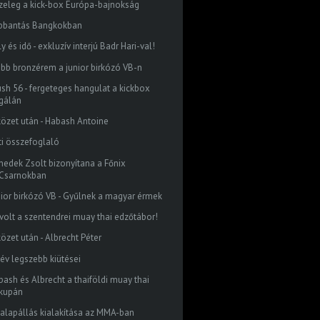
zeleg a kick-box Európa-bajnokság
bbantás Bangkokban
y és idő - exkluzív interjú Badr Hari-val!
abb bronzérem a junior birkózó VB-n
ush 56 - fergeteges hangulat a kickbox
gálán
közet után - Habash Antoine
ti összefoglaló
nedek Zsolt bizonyítana a Főnix
Csarnokban
nior birkózó VB - Gyűlnek a magyar érmek
 volt a szentendrei muay thai edzőtábor!
özet után - Albrecht Péter
 év legszebb kiütései
bash és Albrecht a thaiföldi muay thai
kupán
 alapállás kialakítása az MMA-ban