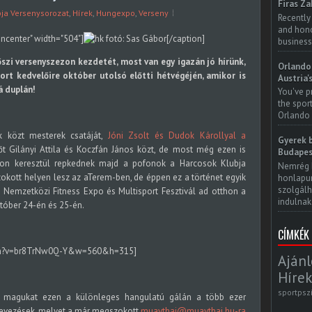
Firas Za
ja Versenysorozat
,
Hírek
,
Hungexpo
,
Verseny
Recently
and honor
gncenter" width="504"]
fotó: Sas Gábor[/caption]
business
őszi versenyszezon kezdetét, most van egy igazán jó hírünk,
Orlando 
rt kedvelőire október utolsó előtti hétvégéjén, amikor is
Austria'
á duplán!
You've p
the spor
Orlando 
k közt mesterek csatáját,
Jóni Zsolt és Dudok Károllyal a
Gyerek b
őt Gilányi Attila és Koczfán János közt, de most még ezen is
Budapes
pon keresztül repkednek majd a pofonok a Harcosok Klubja
Nemrég 
okott helyen lesz az aTerem-ben, de éppen ez a történet egyik
honlapun
szolgálh
e Nemzetközi Fitness Expo és Multisport Fesztivál ad otthon a
indulnak.
tóber 24-én és 25-én.
CÍMKÉK
tch?v=br8TrNw0Q-Y&w=560&h=315]
Ajánl
Hírek
sportpsz
k magukat ezen a különleges hangulatú gálán a több ezer
 nevezések, melyet a már megszokott
muaythai@muaythai.hu-ra