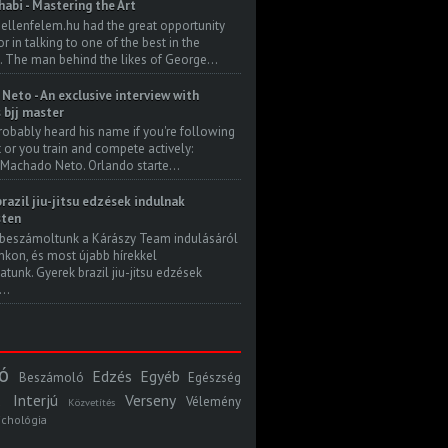
habi - Mastering the Art
 ellenfelem.hu had the great opportunity
 in talking to one of the best in the
. The man behind the likes of George...
Neto - An exclusive interview with
s bjj master
robably heard his name if you're following
t or you train and compete actively:
Machado Neto. Orlando starte...
razil jiu-jitsu edzések indulnak
ten
beszámoltunk a Kárászy Team indulásáról
kon, és most újabb hírekkel
atunk. Gyerek brazil jiu-jitsu edzések
..
ó
Edzés
Egyéb
Beszámoló
Egészség
Interjú
Verseny
Vélemény
Közvetítés
ichológia