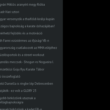
gvári Miklós aranyért megy Rióba
adr Hari sztori
gyar versenyzők a thaiföldi királyi kupán
szágos bajnokság a karate őshazájában!
mérhető fejlődés és a motiváció
th Fanni ezüstérmes az ifjúsági VB-n
gyarország csatlakozott az MMA elitjéhez
küzdősportok és a street workout
gendás meccsek - Shogun vs Nogueira I.
mzetközi Goju Ryu Karate Tábor
ti összefoglaló
tető Daniella is ringbe lép Debrecenben
ijáték - ez volt a GLORY 23
gjobb birkózóink utaznak a
Világbajnokságra
keresek birkózóink a kadet EB-n