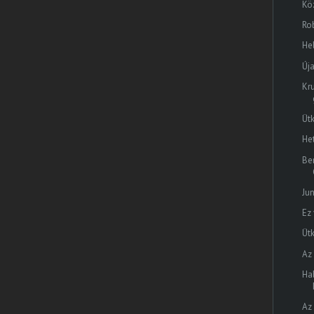
Kö
Ro
Hel
Új
Kr
Üt
He
Be
Ju
Ez
Ütk
Az
Ha
Az