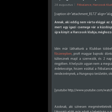
28 augusztus
Fitbalance
,
Harcosok Klub
[caption id="attachment_8172" align="ali
Annak, aki eddig nem várta eléggé az 
mert egy igazi csemege vár a küzdőspo
újra kinyit a Harcosok klubja, méghozz
Idén már láthattunk a Klubban többe
főszerepben
, profi magyar bajnoki dönt
túltesznek majd a szervezők, és 2 na
ringjében. A helyszín ugyan nem a megsz
érdekessége, hiszen ezúttal a Fitbalanc
rendezvénynek, a Hungexpo területén, ok
[youtube http://www.youtube.com/wa
Azoknak, aki szívesen megmérettetné
látogató előtt, már adott a lehetőség a