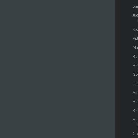
Sa
Ju
Ki
Pi
Ma
Ba
He
Gö
Le
An
Hé
Bef
A 
Go