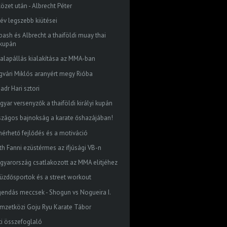
özet után - Albrecht Péter
 év legszebb kiütései
bash és Albrecht a thaiföldi muay thai
kupán
 alapállás kialakítása az MMA-ban
gvári Miklós aranyért megy Rióba
adr Hari sztori
gyar versenyzők a thaiföldi királyi kupán
szágos bajnokság a karate őshazájában!
mérhető fejlődés és a motiváció
th Fanni ezüstérmes az ifjúsági VB-n
gyarország csatlakozott az MMA elitjéhez
küzdősportok és a street workout
gendás meccsek - Shogun vs Nogueira I.
mzetközi Goju Ryu Karate Tábor
ti összefoglaló