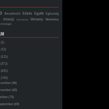
ó
Edzés
Egyéb
Beszámoló
Egészség
Interjú
Verseny
Vélemény
Közvetítés
ichológia
VUM
(1)
(32)
(121)
(372)
(631)
(765)
ecember
(46)
ovember
(60)
któber
(70)
zeptember
(69)