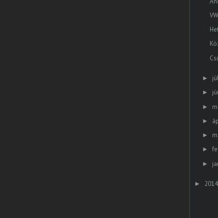
An
VW
He
Kö
Cs
jú
►
jú
►
m
►
áp
►
m
►
fe
►
ja
►
2014
►