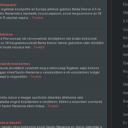
Élt
Olimpiára!
n izgalmak közepette az Európa-játékok győztes Barka Emese 6-5-re
Üt
stin Mariannát a harmadik összecsapáson, ezzel megszerezve az 58
! Ő utazhat majd a …
Tovább
II.
Gö
 Bakuban
Kö
 Prix-sorozat női versenyének döntőjében két kiváló birkózónk
t. Az 58 kilogrammosoknál Barka Emese három győzelem után döntőbe
Ro
ól hozta vissza a mér…
Tovább
Hel
Új
bajnoki bronzérmes
kunk jóvoltából született meg a lettországi Rigában zajló birkózó
Kr
gyar érme!Sastin Marianna a selejtezőben a vb-ezüstérmes bolgár
e, majd a negyeddön…
Tovább
Üt
He
Rióba műsor a magyar sportolók ötkarikás játékokra való
Be
ataiba enged bepillantást a nézőkben. Ebben a műsorban szerepelt
i Sastin Marianna ellen óriása…
Tovább
Ju
nna is kiesett
Ez
 napján négy birkózónk közül Sastin Marianna és Sleisz Gabriella is