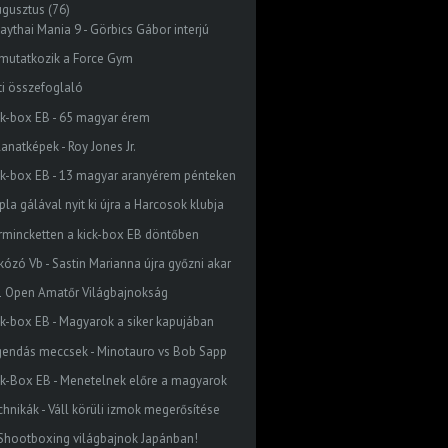
ugusztus
(76)
aythai Mania 9 - Görbics Gábor interjú
mutatkozik a Force Gym
ti összefoglaló
ck-box EB - 65 magyar érem
lanatképek - Roy Jones Jr.
ck-box EB - 13 magyar aranyérem pénteken
la gálával nyit ki újra a Harcosok klubja
rmincketten a kick-box EB döntőben
rkózó Vb - Sastin Marianna újra győzni akar
1 Open Amatőr Világbajnokság
ck-box EB - Magyarok a siker kapujában
gendás meccsek - Minotauro vs Bob Sapp
ck-Box EB - Menetelnek előre a magyarok
chnikák - Váll körüli izmok megerősítése
 Shootboxing világbajnok Japánban!