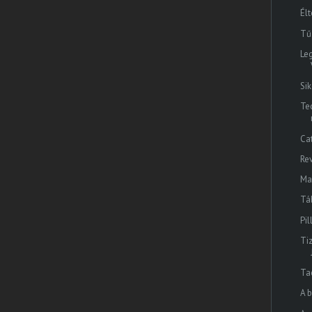
Él
Tűz
Le
Si
Te
Ca
Re
Ma
Tá
Pi
Ti
Ta
A 