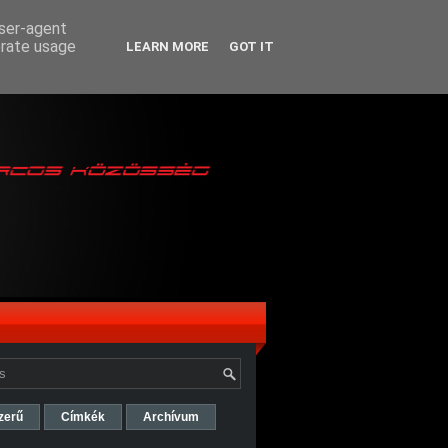
user-agent
erate usage
LEARN MORE
GOT IT
zerű
Címkék
Archívum