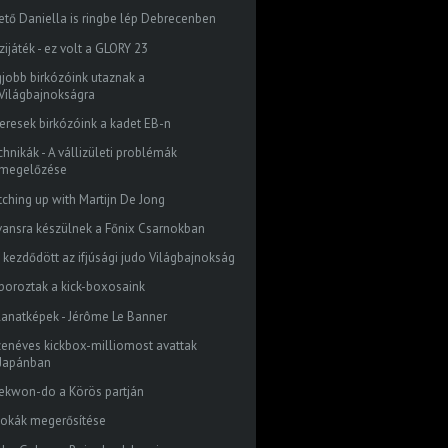
tető Daniella is ringbe lép Debrecenben
ijáték - ez volt a GLORY 23
gjobb birkózóink utaznak a
Világbajnokságra
keresek birkózóink a kadet EB-n
chnikák - A vállizületi problémák
megelőzése
tching up with Martijn De Jong
vansra készülnek a Főnix Csarnokban
 kezdődött az ifjúsági judo Világbajnokság
boroztak a kick-boxosaink
llanatképek - Jérôme Le Banner
zenéves kickbox-milliomost avattak
Japánban
ekwon-do a Körös partján
bokák megerősítése