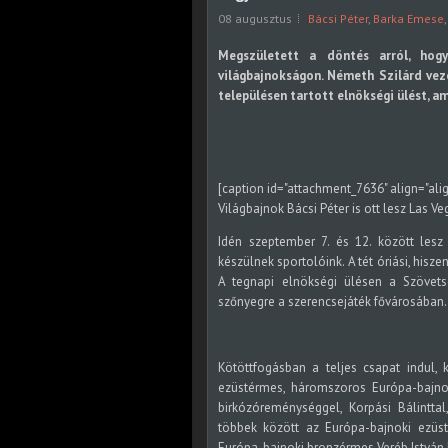
08 augusztus
Bácsi Péter
,
Barka Emese
Megszületett a döntés arról, hog
világbajnokságon. Németh Szilárd vez
településen tartott elnökségi ülést, am
[caption id="attachment_7636" align="ali
Világbajnok Bácsi Péter is ott lesz Las V
Idén szeptember 7. és 12. között lesz
készülnek sportolóink. A tét óriási, hisze
A tegnapi elnökségi ülésen a Szövet
szőnyegre a szerencsejáték fővárosában.
Kötöttfogásban a teljes csapat indul,
ezüstérmes, háromszoros Európa-bajnok
birkózóreménységgel, Korpási Bálintta
többek között az Európa-bajnoki ezüst
Európa-bajnoki bronzérmes Veréb István 