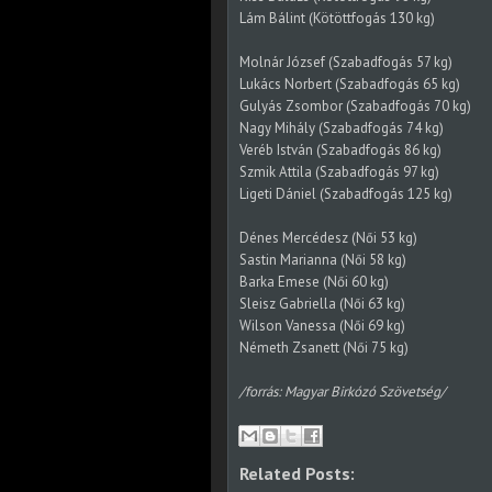
Lám Bálint (Kötöttfogás 130 kg)
Molnár József (Szabadfogás 57 kg)
Lukács Norbert (Szabadfogás 65 kg)
Gulyás Zsombor (Szabadfogás 70 kg)
Nagy Mihály (Szabadfogás 74 kg)
Veréb István (Szabadfogás 86 kg)
Szmik Attila (Szabadfogás 97 kg)
Ligeti Dániel (Szabadfogás 125 kg)
Dénes Mercédesz (Női 53 kg)
Sastin Marianna (Női 58 kg)
Barka Emese (Női 60 kg)
Sleisz Gabriella (Női 63 kg)
Wilson Vanessa (Női 69 kg)
Németh Zsanett (Női 75 kg)
/forrás: Magyar Birkózó Szövetség/
Related Posts: