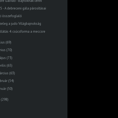
dre Galvao - Bajnoknak lenni
S - A debreceni gála párosításai
ti összefoglaló
zeleg a judo Világbajnokság
őlátás 4: csúcsforma a meccsre
lius
(69)
nius
(70)
ájus
(73)
rilis
(65)
árcius
(63)
bruár
(54)
nuár
(50)
(298)