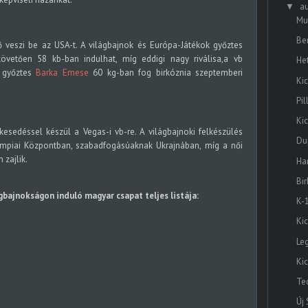
a
▼
Mu
Be
 veszi be az USA-t. A világbajnok és Európa-Játékok győztes
vetően 58 kb-ban indulhat, míg eddigi nagy riválisa,a vb
He
k győztes
Barka Emese
60 kg-ban fog birkóznia szeptemberi
Ki
Pil
Ki
esedéssel készül a Vegas-i vb-re. A világbajnoki felkészülés
Dup
limpiai Központban, szabadfogásúaknak Ukrajnában, míg a női
zajlik.
Ha
Bi
gbajnokságon induló magyar csapat teljes listája:
K-
Ki
Le
Ki
Te
Új