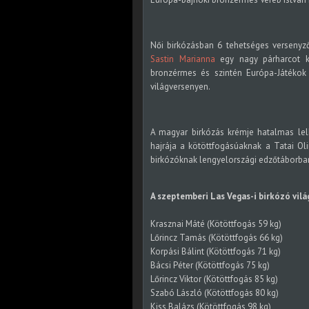
Női birkózásban 6 tehetséges versenyző
Sastin Marianna
egy nagy párharcot kö
bronzérmes és szintén Európa-Játéko
világversenyen.
A magyar birkózás krémje hatalmas lelk
hajrája a kötöttfogásúaknak a Tatai O
birkózóknak lengyelországi edzőtáborban 
A szeptemberi Las Vegas-i birkózó vilá
Krasznai Máté (Kötöttfogás 59 kg)
Lőrincz Tamás (Kötöttfogás 66 kg)
Korpási Bálint (Kötöttfogás 71 kg)
Bácsi Péter (Kötöttfogás 75 kg)
Lőrincz Viktor (Kötöttfogás 85 kg)
Szabó László (Kötöttfogás 80 kg)
Kiss Balázs (Kötöttfogás 98 kg)