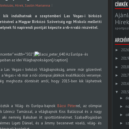
CÍMKÉK
,
birkózás
,
Hírek
,
Sastin Marianna
Ajánl
y kik indulhatnak a szeptemberi Las Vegas-i birkózó
Hírek
etésével a Magyar Birkózó Szövetség egy Miskolc melletti
elynek fő napirendi pontját képezte a vb-n való részvétel.
sportpsz
ARCHÍ
2026
►
gncenter" width="502"]
Az Európa- és
2019
►
egasban az idei Világbajnokságon[/caption]
2018
►
 a Las Vegas-i birkózó Világbajnokság, amire már gőzerővel
2017
n a Vegas-i vb már a riói olimpiai játékok kvalifikációs versenye.
►
ség meghozta döntését arról, hogy 2015-ben kik léphetnek
2016
►
2015
▼
d
►
 köztük a Világ- és Európa-bajnok
Bácsi Péter
rel, az olimpiai
n
►
 Lőrincz Tamással, a világbajnok Kiss Balázzsal és a nagy
o
►
l, aki nemrég Bakuban írt sporttörténelmet. Szabadfogásban
érmes Ligeti Dániel, és a Jimmy becenevet viselő, világ- és
s
►
képviseli hazánkat.