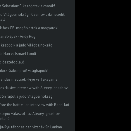
n Sebastian: Elkezdődtek a csaták!
do Világbajnokság - Csernoviczki hetedik
lett
ck-box EB: megérkeztek a magyarok!
llanatképek - Andy Hug
 kezdődik a judo Világbajnokság!
dr Hari vs Ismael Londt
ti összefoglaló
rbics Gábor profi világbajnok!
gendás meccsek - Frye vs Takayama
 exclusive interview with Alexey Ignashov
tfőn rajtol a judo Világbajnokság
ore the battle - an interview with Badr Hari
skorpió válaszol - az Alexey Ignashov
interjú
ju-Ryu tábor és dan vizsgák Sri Lankán