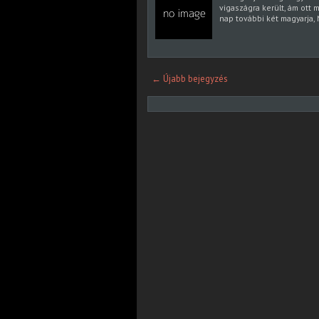
vigaszágra került, ám ott 
nap további két magyarja
← Újabb bejegyzés