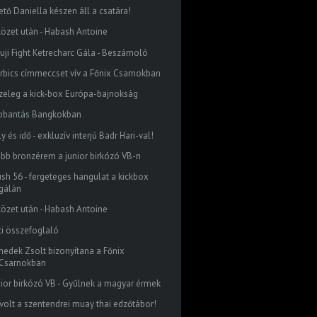
ető Daniella készen áll a csatára!
közet után - Habash Antoine
 Fuji Fight Ketrecharc Gála - Beszámoló
rbics címmeccset vív a Főnix Csarnokban
zeleg a kick-box Európa-bajnokság
bbantás Bangkokban
y és idő - exkluzív interjú Badr Hari-val!
abb bronzérem a junior birkózó VB-n
ush 56 - fergeteges hangulat a kickbox
gálán
közet után - Habash Antoine
ti összefoglaló
nedek Zsolt bizonyítana a Főnix
Csarnokban
nior birkózó VB - Gyűlnek a magyar érmek
 volt a szentendrei muay thai edzőtábor!