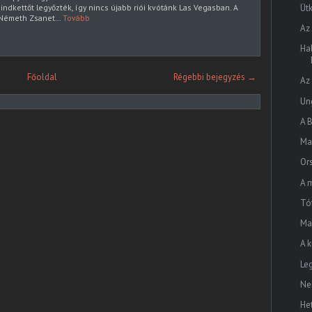
mindkettőt legyőzték, így nincs újabb riói kvótánk Las Vegasban. A
Ütk
, Németh Zsanet…
Tovább
Az
Ha
Főoldal
Régebbi bejegyzés →
Az
Un
A B
Ma
Or
A 
Tó
Ma
A 
Le
Ne
He