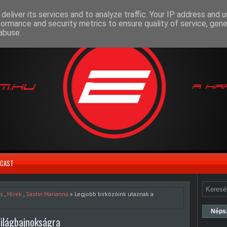
deliver its services and to analyze traffic. Your IP address and 
formance and security metrics to ensure quality of service, gen
abuse.
CAST
ás
,
Hírek
,
Sastin Marianna
» Legjobb birkózóink utaznak a
Néps
Világbajnokságra