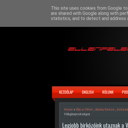
This site uses cookies from Google to 
are shared with Google along with per
statistics, and to detect and address 
KEZDŐLAP
ENGLISH
RÓLUNK
POD
Home
»
Bácsi Péter
,
Barka Emese
,
birkóz
Világbajnokságra
Legjobb birkózóink utaznak a 