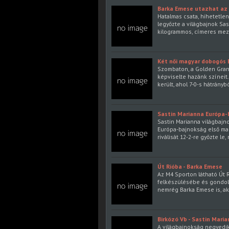
Barka Emese utazhat az 
Hatalmas csata, hihetetle
legyőzte a világbajnok Sa
kilogrammos, címeres mezt
Két női magyar dobogós
Szombaton, a Golden Grand
képviselte hazánk színei
került, ahol 7-0-s hátrányb
Sastin Marianna Európa-
Sastin Marianna világbajno
Európa-bajnokság első ma
riválisát 12-2-re győzte l
Út Rióba - Barka Emese
Az M4 Sporton látható Út 
felkészülésébe és gondol
nemrég Barka Emese is, ak
Birkózó Vb - Sastin Maria
A világbajnokság negyedik