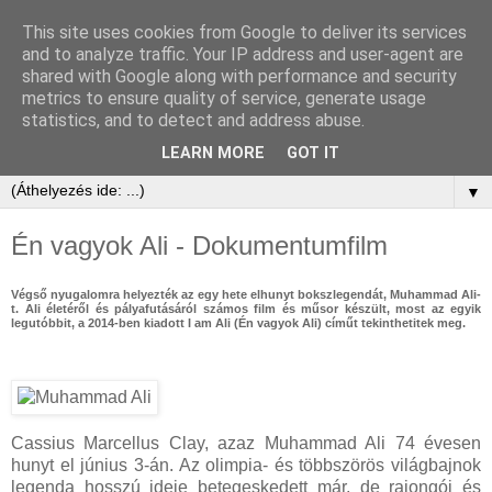
This site uses cookies from Google to deliver its services
and to analyze traffic. Your IP address and user-agent are
shared with Google along with performance and security
metrics to ensure quality of service, generate usage
statistics, and to detect and address abuse.
LEARN MORE
GOT IT
▼
Én vagyok Ali - Dokumentumfilm
Végső nyugalomra helyezték az egy hete elhunyt bokszlegendát, Muhammad Ali-
t. Ali életéről és pályafutásáról számos film és műsor készült, most az egyik
legutóbbit, a 2014-ben kiadott I am Ali (Én vagyok Ali) címűt tekinthetitek meg.
Cassius Marcellus Clay, azaz Muhammad Ali 74 évesen
hunyt el június 3-án. Az olimpia- és többszörös világbajnok
legenda hosszú ideje betegeskedett már, de rajongói és