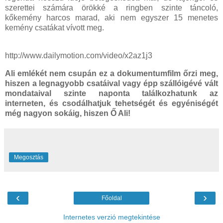
szerettei számára örökké a ringben szinte táncoló,
kőkemény harcos marad, aki nem egyszer 15 menetes
kemény csatákat vívott meg.
http://www.dailymotion.com/video/x2az1j3
Ali emlékét nem csupán ez a dokumentumfilm őrzi meg,
hiszen a legnagyobb csatáival vagy épp szállóigévé vált
mondataival szinte naponta találkozhatunk az
interneten, és csodálhatjuk tehetségét és egyéniségét
még nagyon sokáig, hiszen Ő Ali!
Megosztás
‹
›
Főoldal
Internetes verzió megtekintése