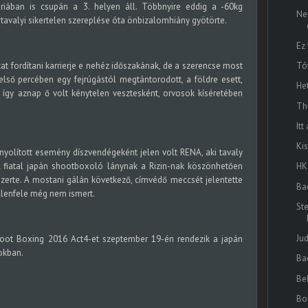
riában is csupán a 3. helyen áll. Többnyire eddig a -60kg
Ne
 tavalyi sikertelen szereplése óta önbizalomhiány gyötörte.
Ez
átat fordítani karrierje e nehéz időszakának, de a szerencse most
Tó
lső percében egy fejrúgástól megtántorodott, a földre esett,
He
 így aznap ő volt kénytelen vesztesként, orvosok kíséretében
Th
Itt
Kis
yolított esemény díszvendégeként jelen volt RENA, aki tavaly
. A fiatal japán shootboxoló lánynak a Rizin-nak köszönhetően
HK
zerte. A mostani gálán következő, címvédő meccsét jelentette
Ba
Ellenfele még nem ismert.
St
Ju
hoot Boxing 2016 Act4-et szeptember 19-én rendezik a japán
okban.
Ba
Be
Bo