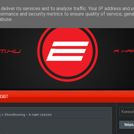
deliver its services and to analyze traffic. Your IP address and 
formance and security metrics to ensure quality of service, gen
abuse.
CAST
g
» Shootboxing – A nyári szezon
Néps