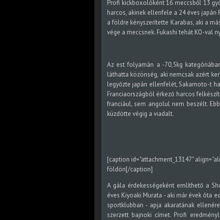
Profi kickboxolóként 16 meccsből 13 g
harcos, akinek ellenfele a 24 éves japán
a földre kényszerítette Karabas, aki a má
vége a meccsnek. Fukashi tehát KO-val nye
Az est folyamán a -70,5kg kategóriába
láthatta közönség, aki nemcsak azért ke
legyőzte japán ellenfelét, Sakamoto-t h
Franciaországból érkező harcos felkészít
franciául, sem angolul nem beszélt. Ebb
küzdötte végig a viadalt.
[caption id="attachment_13147" align="al
földön[/caption]
A gála érdekességeként említhető a Sh
éves Kiyoaki Murata - aki már évek óta 
sportklubban - apja akaratának ellenér
szerzett bajnoki címet. Profi eredmén