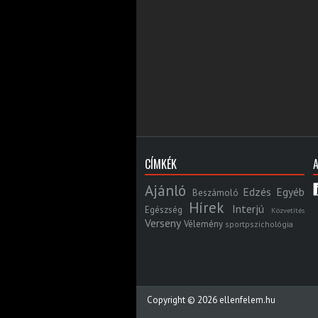
CÍMKÉK
Ajánló
Edzés
Egyéb
Beszámoló
Hírek
Interjú
Egészség
Közvetítés
Verseny
Vélemény
sportpszichológia
Copyright ©
2026
ellenfelem.hu