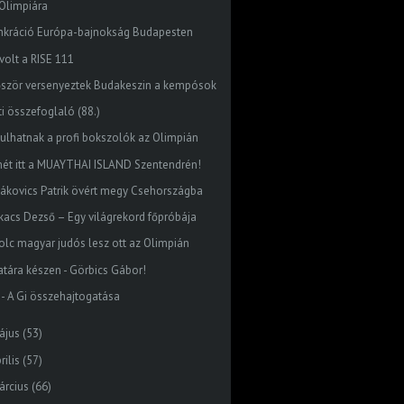
Olimpiára
nkráció Európa-bajnokság Budapesten
volt a RISE 111
őször versenyeztek Budakeszin a kempósok
ti összefoglaló (88.)
dulhatnak a profi bokszolók az Olimpián
mét itt a MUAYTHAI ISLAND Szentendrén!
dákovics Patrik övért megy Csehországba
kacs Dezső – Egy világrekord főpróbája
olc magyar judós lesz ott az Olimpián
atára készen - Görbics Gábor!
J - A Gi összehajtogatása
ájus
(53)
rilis
(57)
árcius
(66)