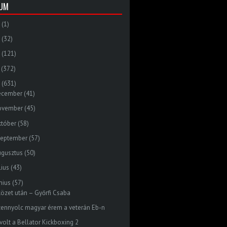
VUM
(1)
(32)
(121)
(372)
(631)
ecember
(41)
ovember
(45)
któber
(58)
zeptember
(57)
ugusztus
(50)
lius
(43)
nius
(57)
közet után – Győrfi Csaba
zennyolc magyar érem a veterán Eb-n
 volt a Bellator Kickboxing 2