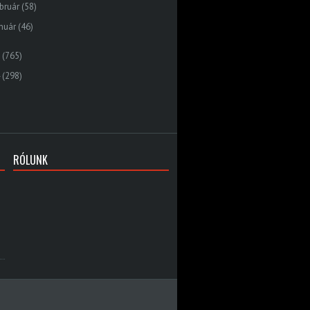
bruár
(58)
nuár
(46)
(765)
(298)
RÓLUNK