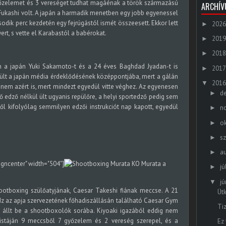
yőzelemet és 3 vereséget tudhat magáénak a török származású
ARCHÍ
 Fukashi volt. A japán a harmadik menetben egy jobb egyenessel
sodik perc kezdetén egy fejrúgástól ismét összeesett. Ekkor lett
2026
►
rt, s vette el Karabastól a babérokat.
2019
►
2018
►
n a japán Yuki Sakamoto-t és a 24 éves Baghdad Jyadan-t is
2017
►
rült a japán média érdeklődésének középpontjába, mert a gálán
2016
▼
anem azért is, mert mindezt egyedül vitte véghez. Az egyenesen
d
►
ő edző nélkül ült ugyanis repülőre, a helyi sportedző pedig sem
ől kifolyólag semmilyen edzői instrukciót nap kapott, egyedül
n
►
o
►
s
►
a
►
igncenter" width="504"]
Murata a
jú
►
jú
▼
ootboxing szülőatyjának, Caesar Takeshi fiának meccse. A 21
Üt
edz az apja szervezetének főhadiszállásán található Caesar Gym
Ti
e állt be a shootboxolók sorába. Kiyoaki igazából eddig nem
ylistáján 9 meccsből 7 győzelem és 2 vereség szerepel, és a
Ez