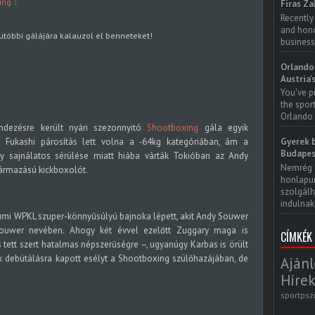
ing
Firas Za
Recently
and honor
tóbbi gálájára kalauzol el benneteket!
business
Orlando 
Austria'
You've p
the spor
Orlando 
dezésre került nyári szezonnyitó
Shootboxing
gála egyik
 Fukashi párosítás lett volna a -64kg kategóriában, ám a
Gyerek b
Budapes
 sajnálatos sérülése miatt hiába várták Tokióban az Andy
Nemrég 
zármazású kickboxolót.
honlapun
szolgálh
indulnak.
iumi WPKL szuper-könnyűsúlyú bajnoka lépett, akit Andy Souwer
ouwer nevében. Ahogy két évvel ezelőtt Zuggary maga is
CÍMKÉK
 tett szert hatalmas népszerűségre –, ugyanúgy Karbas is örült
 debütálásra kapott esélyt a Shootboxing szülőhazájában, de
Ajánl
Hírek
sportpsz