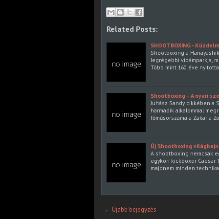
Related Posts:
SHOOTBOXING - Küzdelm
Shootboxing a Hanayashik
legrégebbi vidámparkja, me
Több mint 160 éve nyitotta
Shootboxing – A nyári sz
Juhász Sandy cikkében a S
harmadik alkalommal megr
főműsorszáma a Zakaria Zo
Új Shootboxing világbaj
A shootboxing nemcsak eg
egykori kickboxer Caesar T
majdnem minden technika
← Újabb bejegyzés