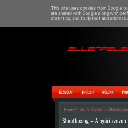
This site uses cookies from Google to 
are shared with Google along with per
statistics, and to detect and address 
KEZDŐLAP
ENGLISH
RÓLUNK
POD
Home
»
Hírek
,
Juhász Sandy
,
Shootboxin
Shootboxing – A nyári szezon