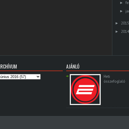
fe
►
ja
►
2015
►
2014
►
ARCHÍVUM
AJÁNLÓ
Heti
összefoglaló