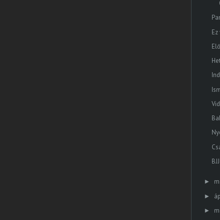
Pa
Ez 
El
He
In
Is
Vi
Ba
Ny
Cs
BJ
m
►
áp
►
m
►