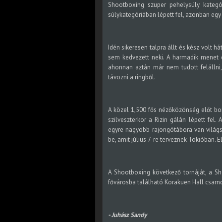
Shootboxing szuper pehelysúly kategó
súlykategóriában lépett fel, azonban egy
Idén sikeresen talpra állt és kész volt h
sem kedvezett neki. A harmadik menet e
ahonnan aztán már nem tudott felállni,
távozni a ringből.
A közel 1,500 fős nézőközönség előt bon
szilveszterkor a Rizin gálán lépett fel
egyre nagyobb rajongótábora van világs
be, amit július 7-re terveznek Tokióban. 
A Shootboxing következő tornáját, a S
fővárosba található Korakuen Hall csarn
- Juhász Sandy