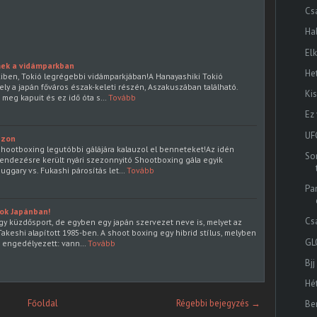
Cs
Ha
El
ek a vidámparkban
He
iben, Tokió legrégebbi vidámparkjában!A Hanayashiki Tokió
ly a japán főváros észak-keleti részén, Aszakuszában található.
Ki
 meg kapuit és ez idő óta s…
Tovább
Ez
UF
ezon
hootboxing legutóbbi gálájára kalauzol el benneteket!Az idén
Sor
endezésre került nyári szezonnyitó Shootboxing gála egyik
uggary vs. Fukashi párosítás let…
Tovább
Pa
nok Japánban!
Csa
y küzdősport, de egyben egy japán szervezet neve is, melyet az
akeshi alapított 1985-ben. A shoot boxing egy hibrid stílus, melyben
GL
 engedélyezett: vann…
Tovább
Bjj
Hé
Főoldal
Régebbi bejegyzés →
Be