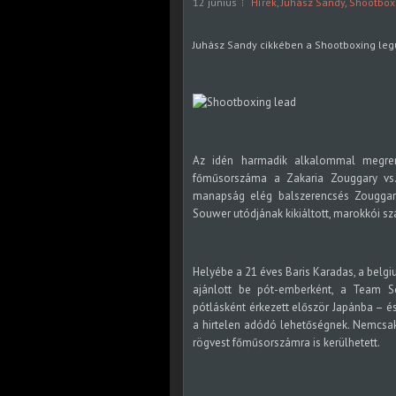
12 június
Hírek
,
Juhász Sandy
,
Shootbox
Juhász Sandy cikkében a Shootboxing legu
Az idén harmadik alkalommal megren
főműsorszáma a Zakaria Zouggary vs.
manapság elég balszerencsés Zouggary
Souwer utódjának kikiáltott, marokkói s
Helyébe a 21 éves Baris Karadas, a belg
ajánlott be pót-emberként, a Team S
pótlásként érkezett először Japánba – és
a hirtelen adódó lehetőségnek. Nemcsak
rögvest főműsorszámra is kerülhetett.