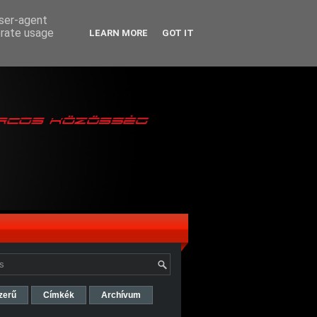
user-agent
erate usage
LEARN MORE
GOT IT
zerű
Címkék
Archívum