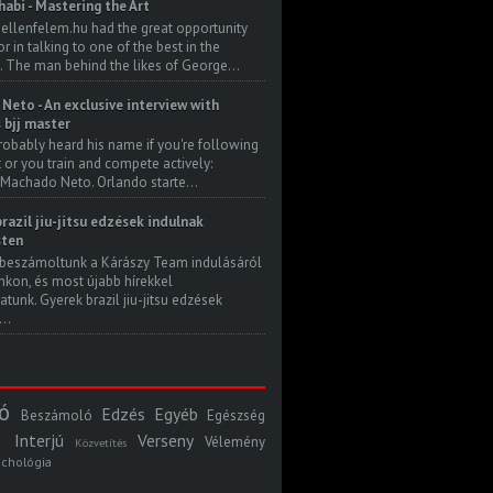
habi - Mastering the Art
 ellenfelem.hu had the great opportunity
 in talking to one of the best in the
. The man behind the likes of George...
Neto - An exclusive interview with
s bjj master
robably heard his name if you're following
t or you train and compete actively:
Machado Neto. Orlando starte...
razil jiu-jitsu edzések indulnak
ten
beszámoltunk a Kárászy Team indulásáról
kon, és most újabb hírekkel
atunk. Gyerek brazil jiu-jitsu edzések
..
ó
Edzés
Egyéb
Beszámoló
Egészség
Interjú
Verseny
Vélemény
Közvetítés
ichológia