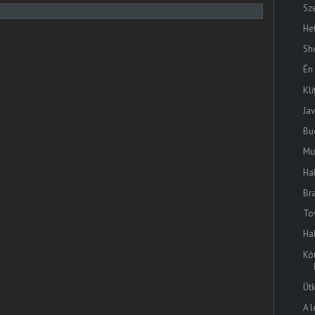
Sz
He
Sh
Én
Kli
Jav
Bu
Mu
Ha
Br
To
Ha
Kót
Üt
A 