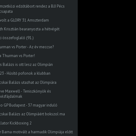
mzetközi edzőtábort rendez a BJJ Pécs
csapata
 volt a GLORY 31 Amszterdam
th Krisztián bearanyozta a hétvégét
ti összefoglaló (91.)
urman vs Porter - Az év meccse?
 a Thurman vs Porter!
s Balázs is ott lesz az Olimpián
23 - Hűsítő pofonok a klubban
cskai Balázs utazhat az Olimpiára
eve Maxwell - Teniszkönyök és
kézfájdalmak
do GP Budapest - 37 magyar induló
cskai Balázs az Olimpiáért bokszol ma
llator Kickboxing 2
r Barna motivált a harmadik Olimpiája előtt