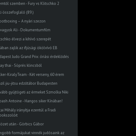
emtől szemben - Fury vs Klitschko 2
ti összefoglaló (89.)
ootboxing – A nyári szezon
 vagyok Ali - Dokumentumfilm
tschko élvezi a kihívó szerepét
ában zajlik az ifjúsági ökölvívó EB
dapest Judo Grand Prix: óriási érdeklődés
ay thai - Söprés klincsből
lker-KiralyTeam - Két verseny, 60 érem
azil jiu-jitsu edzőtábor Budapesten
vább gyűjtögeti az érmeket Szmolka Niki
bash Antoine - Hangos siker Kínában!
ai Mihály irányítja ezentúl a Fradi
bokszolóit
közet után - Görbics Gábor
legjobb formájukat vinnék judósaink az