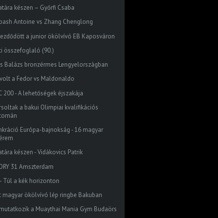
atára készen – Győrfi Csaba
bash Antoine vs Zhang Chenglong
kezdődött a junior ökölvívó EB Kaposváron
ti összefoglaló (90.)
ss Balázs bronzérmes Lengyelországban
 volt a Fedor vs Maldonaldo
C 200 - A lehetőségek éjszakája
soltak a bakui Olimpiai kvalifikációs
tornán
nkráció Európa-bajnokság - 16 magyar
érem
tára készen - Vidákovics Patrik
ORY 31 Amszterdam
 - Túl a kék horizonton
t magyar ökölvívó lép ringbe Bakuban
mutatkozik a Muaythai Mania Gym Budaörs