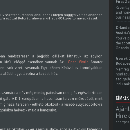
Firas Za
Recently
and honor
1 visszatér Európába, ahol annak idején naggyá vált és ahonnan
business
zín ezúttal Belgrád, ahova a K-1 egy -95kg-os tornával készül!
Orlando 
Austria'
You've p
the spor
Orlando 
an rendszeresen a legjobb gálákat láthatjuk az egykori
Gyerek b
non kívül eléggé csendben vannak. Az
Open World
Amatőr
Budapes
nem sok vizet zavarnak. Egy időben Kínával is komolyabban
Nemrég 
 alábbhagyott volna a kezdeti hév.
honlapun
szolgálh
indulnak.
k számára a név még mindig patinásan cseng és egész biztosan
CÍMKÉK
ő gála. A K-1 Európában is hasonlóan tervezi működését, mint
míg hazai terepen - érthető okokból - a kisebb súlycsoportokra
Ajánl
óriákra helyezik majd a hangsúlyt.
Hírek
sportpsz
esz az október 27.-ei, szerbiai show, ahol a -95kg-os kategória