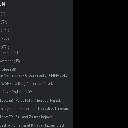
VUM
(1)
(32)
(121)
(372)
(631)
ecember
(41)
ovember
(45)
któber
(58)
se Namajunas - A rózsa naplói 4 MMA doku
1 WGP Euro Belgrád - eredmények
ti összefoglaló (109.)
ckbox EB - Veres Roland Európa-bajnok
ith Fight Championship - Habash vs Faroyan
ckbox EB - Szuknai Zsuzsa bajnok!
bash Antoine ismét Kínában bizonyíthat!