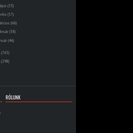
ájus
(53)
rilis
(57)
árcius
(66)
bruár
(58)
nuár
(46)
(765)
(298)
RÓLUNK
i