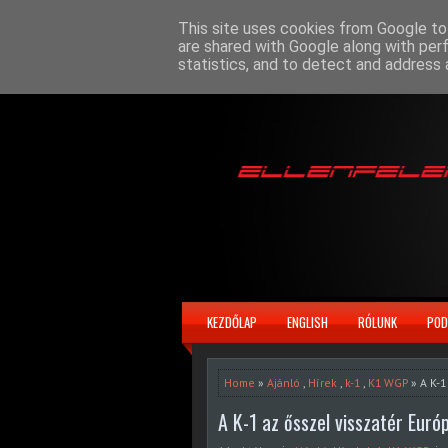
This site uses cookies from Google to 
are shared with Google along with per
statistics, and to detect and address 
KEZDŐLAP
ENGLISH
RÓLUNK
POD
Home
»
Ajánló
,
Hírek
,
k-1
,
K1 WGP
» A K-1
A K-1 az ősszel visszatér Euró