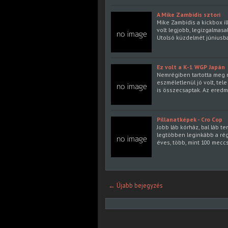
A Mike Zambidis sztori
Mike Zambidis a kickbox ill
volt legjobb, legizgalmas
Utolsó küzdelmét júniusba
Ez volt a K-1 WGP Japán
Nemrégiben tartotta meg ny
eszméletlenül jó volt, tele
is összecsaptak. Az ered
Pillanatképek - Cro Cop
Jobb láb kórház, bal láb te
legtöbben leginkább a régi
éves, több, mint 100 mecc
← Újabb bejegyzés