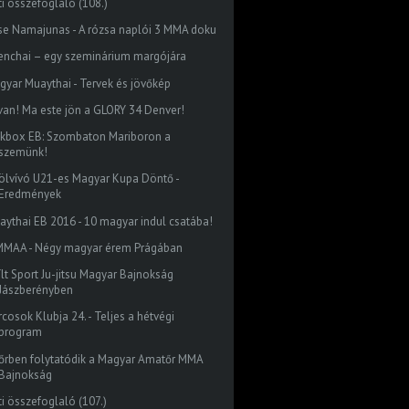
ti összefoglaló (108.)
se Namajunas - A rózsa naplói 3 MMA doku
enchai – egy szeminárium margójára
gyar Muaythai - Tervek és jövőkép
t van! Ma este jön a GLORY 34 Denver!
ckbox EB: Szombaton Mariboron a
szemünk!
ölvívó U21-es Magyar Kupa Döntő -
Eredmények
aythai EB 2016 - 10 magyar indul csatába!
MAA - Négy magyar érem Prágában
ílt Sport Ju-jitsu Magyar Bajnokság
Jászberényben
cosok Klubja 24. - Teljes a hétvégi
program
őrben folytatódik a Magyar Amatőr MMA
Bajnokság
ti összefoglaló (107.)