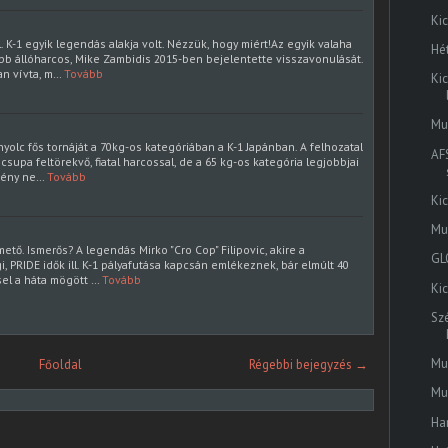
Ki
. K-1 egyik legendás alakja volt. Nézzük, hogy miért!Az egyik valaha
Hét
abb állóharcos, Mike Zambidis 2015-ben bejelentette visszavonulását.
n vívta, m…
Tovább
Ki
Mu
olc fős tornáját a 70kg-os kategóriában a K-1 Japánban. A felhozatal
AF
 csupa feltörekvő, fiatal harcossal, de a 65 kg-os kategória legjobbjai
mény ne…
Tovább
Ki
Mu
mető. Ismerős? A legendás Mirko "Cro Cop" Filipovic, akire a
GL
, PRIDE idők ill. K-1 pályafutása kapcsán emlékeznek, bár elmúlt 40
sel a háta mögött …
Tovább
Ki
Sz
Mu
Főoldal
Régebbi bejegyzés →
Mu
Ha