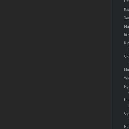
He
Ro
Sa
Ma
It
Ki
Ök
Mu
WM
Ny
Har
Gy
He