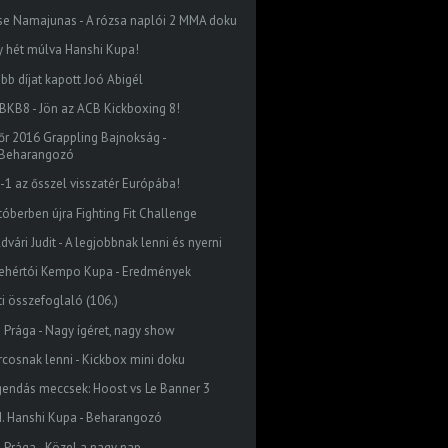
se Namajunas - A rózsa naplói 2 MMA doku
y hét múlva Hanshi Kupa!
abb díjat kapott Joó Abigél
BKB8 - Jön az ACB Kickboxing 8!
őr 2016 Grappling Bajnokság -
Beharangozó
K-1 az ősszel visszatér Európába!
tóberben újra Fighting Fit Challenge
dvári Judit - A legjobbnak lenni és nyerni
fehértói Kempo Kupa - Eredmények
ti összefoglaló (106.)
 Prága - Nagy ígéret, nagy show
rcosnak lenni - Kickbox mini doku
gendás meccsek: Hoost vs Le Banner 3
I. Hanshi Kupa - Beharangozó
 Prága - Közel a nagy nap