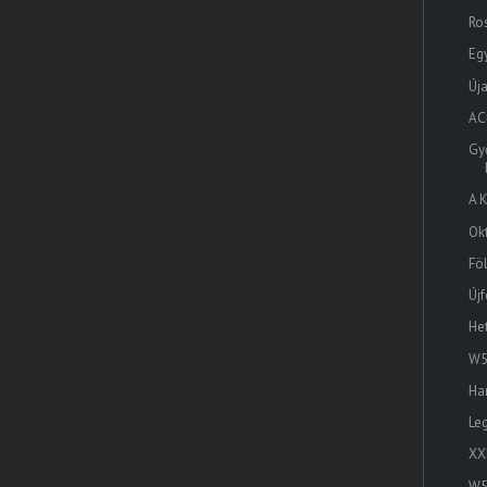
Ro
Eg
Új
AC
Gy
A 
Ok
Föl
Új
He
W5
Ha
Le
XX
W5