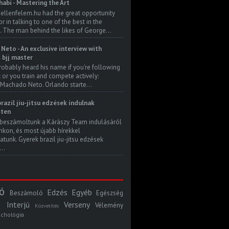
habi - Mastering the Art
 ellenfelem.hu had the great opportunity
 in talking to one of the best in the
. The man behind the likes of George...
Neto - An exclusive interview with
s bjj master
robably heard his name if you're following
t or you train and compete actively:
Machado Neto. Orlando starte...
razil jiu-jitsu edzések indulnak
ten
beszámoltunk a Kárászy Team indulásáról
kon, és most újabb hírekkel
atunk. Gyerek brazil jiu-jitsu edzések
..
ó
Edzés
Egyéb
Beszámoló
Egészség
Interjú
Verseny
Vélemény
Közvetítés
ichológia