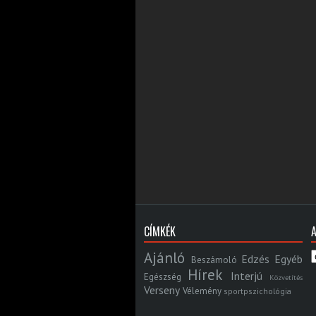
CÍMKÉK
Ajánló
Edzés
Egyéb
Beszámoló
Hírek
Interjú
Egészség
Közvetítés
Verseny
Vélemény
sportpszichológia