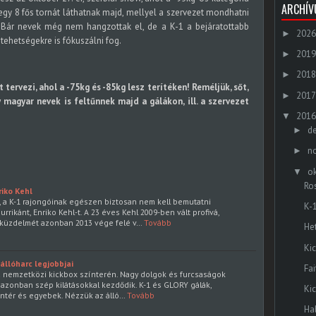
ARCHÍ
 egy 8 fős tornát láthatnak majd, mellyel a szervezet mondhatni
. Bár nevek még nem hangzottak el, de a K-1 a bejáratottabb
2026
►
tehetségekre is fókuszálni fog.
2019
►
2018
►
 tervezi, ahol a -75kg és -85kg lesz terítéken! Reméljük, sőt,
2017
►
 magyar nevek is feltűnnek majd a gálákon, ill. a szervezet
2016
▼
d
►
n
►
o
▼
Ro
riko Kehl
 a K-1 rajongóinak egészen biztosan nem kell bemutatni
K-
rikánt, Enriko Kehl-t. A 23 éves Kehl 2009-ben vált profivá,
küzdelmét azonban 2013 vége felé v…
Tovább
He
Ki
állóharc legjobbjai
Fa
 a nemzetközi kickbox színterén. Nagy dolgok és furcsaságok
 azonban szép kilátásokkal kezdődik. K-1 és GLORY gálák,
Ki
íntér és egyebek. Nézzük az álló…
Tovább
Ha