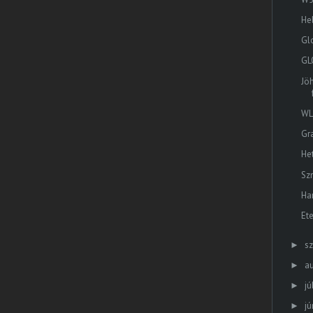
He
Gl
GL
Jö
WL
Gr
He
Sz
Ha
Ete
s
►
a
►
jú
►
jú
►