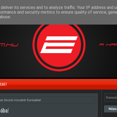
deliver its services and to analyze traffic. Your IP address and 
formance and security metrics to ensure quality of service, gen
abuse.
CAST
 az ősszel visszatér Európába!
pába!
Néps