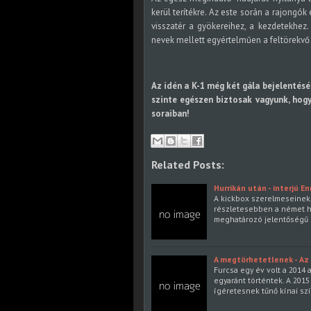
kerül terítékre. Az este során a rajongók
visszatér a gyökereihez, a kezdetekhez
nevek mellett egyértelműen a feltörekvő 
Az idén a K-1 még két gála bejelentését
szinte egészen biztosak vagyunk, hogy
soraiban!
Related Posts:
Hurrikán után - interjú En
A kickbox szerelmeseinek,
részletesebben a német hur
meghatározó jelentőségű 
A megtörhetetlenek - Az 
Furcsa egy év volt a 2014
egyaránt történtek. A 2015
ígéretesnek tűnő kínai sz