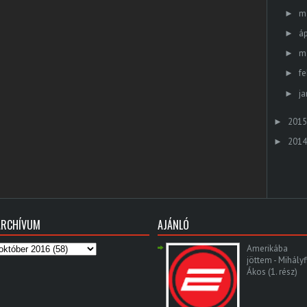
m
►
áp
►
m
►
fe
►
ja
►
2015
►
2014
►
ARCHÍVUM
AJÁNLÓ
Amerikába
jöttem - Mihályf
Ákos (1. rész)