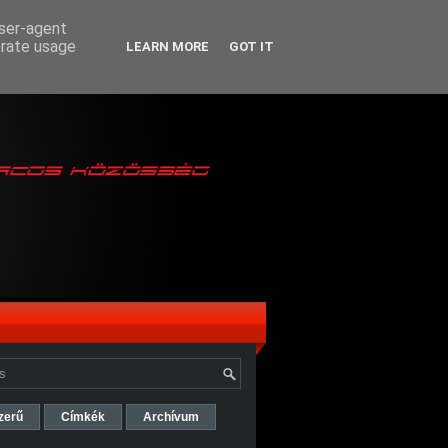
user-agent
erate usage
LEARN MORE
GOT IT
zerű
Címkék
Archívum