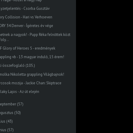
lyzetjelentés - Csorba Gusztáv
ory Collision - Hari vs Verhoeven
ORY 34 Denver - Ígéretes év vége
hetnek a nagyok! - Pupp Réka felnőttek közt
foly...
F Glory of Heroes 5 - eredmények
appling vb - 13 magyar induló, 15 érem!
ti összefoglaló (105.)
molka Nikoletta grappling Világbajnok!
rcosok mozija - Jackie Chan: Skiptrace
laky Lajos - Az út elején
zeptember
(57)
ugusztus
(50)
lius
(43)
nius
(57)