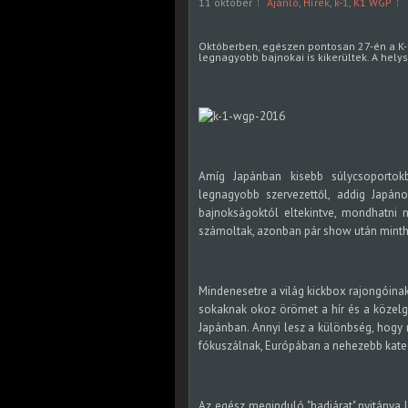
11 október
Ajánló
,
Hírek
,
k-1
,
K1 WGP
Októberben, egészen pontosan 27-én a K-
legnagyobb bajnokai is kikerültek. A helys
Amíg Japánban kisebb súlycsoportokb
legnagyobb szervezettől, addig Japá
bajnokságoktól eltekintve, mondhatni 
számoltak, azonban pár show után mintha
Mindenesetre a világ kickbox rajongóina
sokaknak okoz örömet a hír és a közelg
Japánban. Annyi lesz a különbség, hogy 
fókuszálnak, Európában a nehezebb kateg
Az egész meginduló "hadjárat" nyitánya l