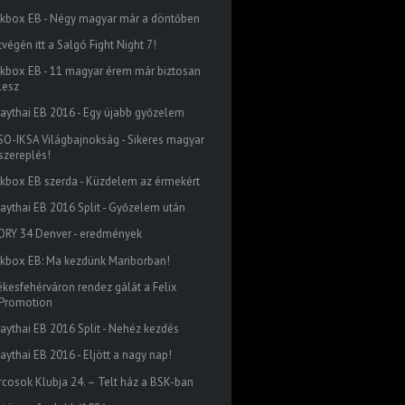
ckbox EB - Négy magyar már a döntőben
végén itt a Salgó Fight Night 7!
ckbox EB - 11 magyar érem már biztosan
lesz
aythai EB 2016 - Egy újabb győzelem
SO-IKSA Világbajnokság - Sikeres magyar
szereplés!
ckbox EB szerda - Küzdelem az érmekért
aythai EB 2016 Split - Győzelem után
ORY 34 Denver - eredmények
ckbox EB: Ma kezdünk Mariborban!
ékesfehérváron rendez gálát a Felix
Promotion
aythai EB 2016 Split - Nehéz kezdés
aythai EB 2016 - Eljött a nagy nap!
rcosok Klubja 24. – Telt ház a BSK-ban